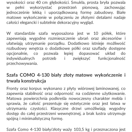
wysokości oraz 40 cm głębokości. Smukła, prosta bryła pozwala
w pełni wykorzystać przestrzeń pionową, zachowując
jednocześnie lekką i uporządkowaną formę zabudowy. Białe
matowe wykończenie w połączeniu ze złotymi detalami nadaje
całości elegancki i subtelnie dekoracyjny wygląd.
W standardzie szafa wyposażona jest w 10 półek, które
zapewniają wygodne rozmieszczenie ubrań oraz akcesoriów i
ułatwiają utrzymanie porządku. Dodatkowo istnieje możliwość
rozbudowy wnętrza o dodatkowe półki oraz szuflady dostępne
opcjonalnie, co pozwala lepiej dopasować układ do
indywidualnych potrzeb i zwiększyć funkcjonalność
przechowywania.
Szafa COMO 4-130 biały złoty matowe wykończenie i
trwała konstrukcja
Fronty oraz korpus wykonano z płyty wiórowej laminowanej, co
zapewnia stabilność oraz odporność na codzienne użytkowanie.
Matowa powierzchnia podkreśla nowoczesny charakter mebla i
sprawia, że całość prezentuje się estetycznie oraz jest łatwa w
utrzymaniu czystości. Klasyczne drzwi umożliwiają wygodny
dostęp do całej przestrzeni wewnętrznej, a brak lustra utrzymuje
spójną i minimalistyczną formę.
Szafa Como 4-130 biały/złoty waży 103,5 kg i przeznaczona jest