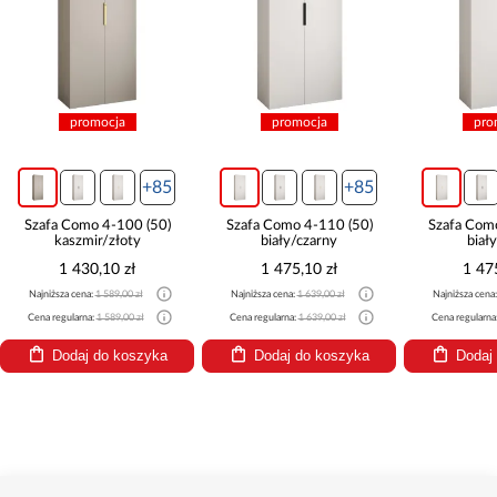
promocja
promocja
pro
+85
+85
Szafa Como 4-100 (50)
Szafa Como 4-110 (50)
Szafa Com
kaszmir/złoty
biały/czarny
biał
1 430,10 zł
1 475,10 zł
1 47
Najniższa cena:
1 589,00 zł
Najniższa cena:
1 639,00 zł
Najniższa cena
Cena regularna:
1 589,00 zł
Cena regularna:
1 639,00 zł
Cena regularna
Dodaj do koszyka
Dodaj do koszyka
Dodaj