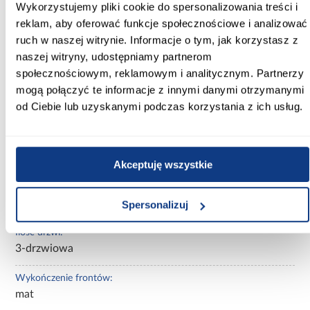
Wysokość [cm]:
Wykorzystujemy pliki cookie do spersonalizowania treści i
245.50
reklam, aby oferować funkcje społecznościowe i analizować
ruch w naszej witrynie. Informacje o tym, jak korzystasz z
Kolor frontów:
naszej witryny, udostępniamy partnerom
biały
społecznościowym, reklamowym i analitycznym. Partnerzy
mogą połączyć te informacje z innymi danymi otrzymanymi
Kolor korpusu:
od Ciebie lub uzyskanymi podczas korzystania z ich usług.
biały
Wybarwienie:
białe
Akceptuję wszystkie
Lustro:
bez lustra
Spersonalizuj
Ilość drzwi:
3-drzwiowa
Wykończenie frontów:
mat