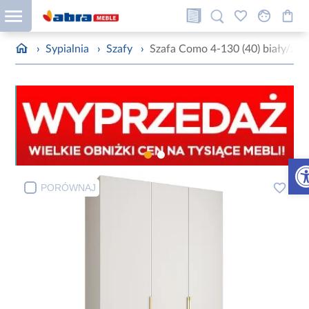
›
Sypialnia
›
Szafy
›
Szafa Como 4-130 (40) biały/zło
Otw
PORÓWNAJ