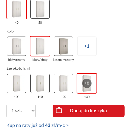
40
50
Kolor
+1
biały/czarny
biały/złoty
kaszmir/czarny
Szerokość [cm]
+8
100
110
120
130
Dodaj do koszyka
Kup na raty już od
43
zł/m-c >