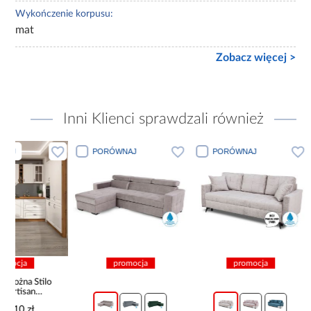
Wykończenie korpusu:
mat
Zobacz więcej >
Inni Klienci sprawdzali również
PORÓWNAJ
PORÓWNAJ
PORÓWN
promocja
promocja
pro