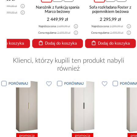
Narożnik z funkcją spania
Sofa rozkładana Foster z
Narożnik 
Marco beżowy
pojemnikiem beżowa
pojemnik
be
2 449,99 zł
2 295,99 zł
2 51
Najniższa cena:
2 699,99 zł
Najniższa cena:
2 299,99 zł
Najniższa cena
Cena regularna:
2 699,99 zł
Cena regularna:
2 499,99 zł
Cena regularna
Dodaj do koszyka
Dodaj do koszyka
Dodaj
Klienci, którzy kupili ten produkt nabyli
również
PORÓWNAJ
PORÓWNAJ
PORÓWNA
promocja
promocja
pro