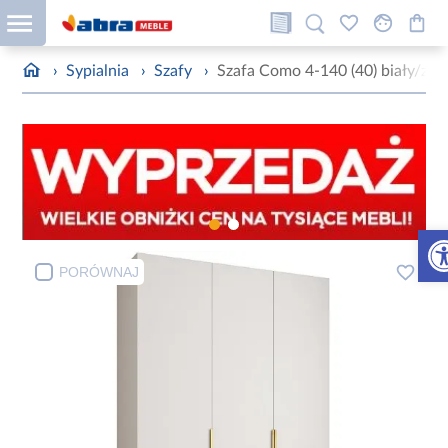
›
Sypialnia
›
Szafy
›
Szafa Como 4-140 (40) biały/zło
Otw
PORÓWNAJ