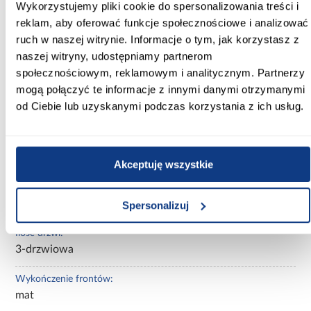
Wysokość [cm]:
Wykorzystujemy pliki cookie do spersonalizowania treści i
245.50
reklam, aby oferować funkcje społecznościowe i analizować
ruch w naszej witrynie. Informacje o tym, jak korzystasz z
Kolor frontów:
naszej witryny, udostępniamy partnerom
biały
społecznościowym, reklamowym i analitycznym. Partnerzy
mogą połączyć te informacje z innymi danymi otrzymanymi
Kolor korpusu:
od Ciebie lub uzyskanymi podczas korzystania z ich usług.
biały
Wybarwienie:
białe
Akceptuję wszystkie
Lustro:
bez lustra
Spersonalizuj
Ilość drzwi:
3-drzwiowa
Wykończenie frontów:
mat