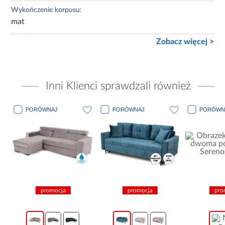
Wykończenie korpusu:
mat
Zobacz więcej >
Inni Klienci sprawdzali również
PORÓWNAJ
PORÓWNAJ
PORÓWN
promocja
promocja
pro