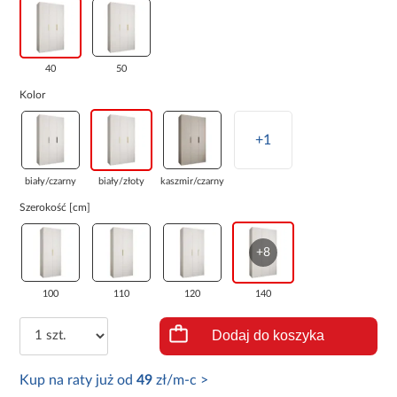
40
50
Kolor
+1
biały/czarny
biały/złoty
kaszmir/czarny
Szerokość [cm]
+8
100
110
120
140
Dodaj do koszyka
Kup na raty już od
49
zł/m-c >