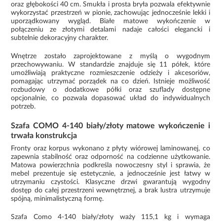
oraz głębokości 40 cm. Smukła i prosta bryła pozwala efektywnie
wykorzystać przestrzeń w pionie, zachowując jednocześnie lekki i
uporządkowany wygląd. Białe matowe wykończenie w
połączeniu ze złotymi detalami nadaje całości elegancki i
subtelnie dekoracyjny charakter.
Wnętrze zostało zaprojektowane z myślą o wygodnym
przechowywaniu. W standardzie znajduje się 11 półek, które
umożliwiają praktyczne rozmieszczenie odzieży i akcesoriów,
pomagając utrzymać porządek na co dzień. Istnieje możliwość
rozbudowy o dodatkowe półki oraz szuflady dostępne
opcjonalnie, co pozwala dopasować układ do indywidualnych
potrzeb.
Szafa COMO 4-140 biały/złoty matowe wykończenie i
trwała konstrukcja
Fronty oraz korpus wykonano z płyty wiórowej laminowanej, co
zapewnia stabilność oraz odporność na codzienne użytkowanie.
Matowa powierzchnia podkreśla nowoczesny styl i sprawia, że
mebel prezentuje się estetycznie, a jednocześnie jest łatwy w
utrzymaniu czystości. Klasyczne drzwi gwarantują wygodny
dostęp do całej przestrzeni wewnętrznej, a brak lustra utrzymuje
spójną, minimalistyczną formę.
Szafa Como 4-140 biały/złoty waży 115,1 kg i wymaga