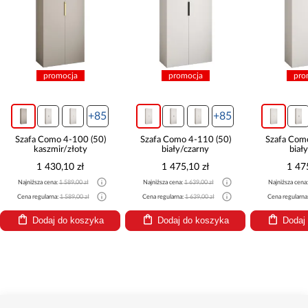
promocja
promocja
pro
+85
+85
Szafa Como 4-100 (50)
Szafa Como 4-110 (50)
Szafa Com
kaszmir/złoty
biały/czarny
biał
1 430,10 zł
1 475,10 zł
1 47
Najniższa cena:
1 589,00 zł
Najniższa cena:
1 639,00 zł
Najniższa cena
Cena regularna:
1 589,00 zł
Cena regularna:
1 639,00 zł
Cena regularna
Dodaj do koszyka
Dodaj do koszyka
Dodaj