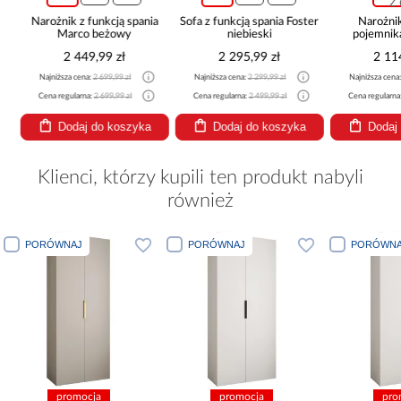
z
Narożnik z funkcją spania
Sofa z funkcją spania Foster
Narożni
Marco beżowy
niebieski
pojemnik
be
2 449,99 zł
2 295,99 zł
2 11
Najniższa cena:
2 699,99 zł
Najniższa cena:
2 299,99 zł
Najniższa cena
Cena regularna:
2 699,99 zł
Cena regularna:
2 499,99 zł
Cena regularna
Dodaj do koszyka
Dodaj do koszyka
Dodaj
Klienci, którzy kupili ten produkt nabyli
również
PORÓWNAJ
PORÓWNAJ
PORÓWNA
promocja
promocja
pro