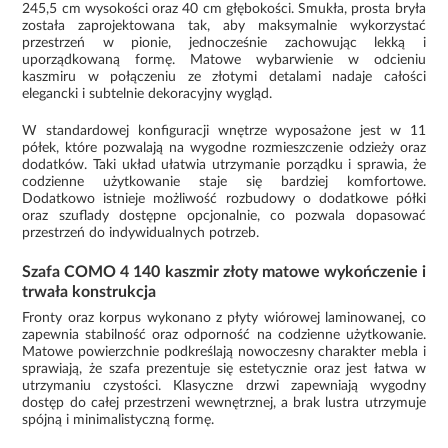
245,5 cm wysokości oraz 40 cm głębokości. Smukła, prosta bryła
została zaprojektowana tak, aby maksymalnie wykorzystać
przestrzeń w pionie, jednocześnie zachowując lekką i
uporządkowaną formę. Matowe wybarwienie w odcieniu
kaszmiru w połączeniu ze złotymi detalami nadaje całości
elegancki i subtelnie dekoracyjny wygląd.
W standardowej konfiguracji wnętrze wyposażone jest w 11
półek, które pozwalają na wygodne rozmieszczenie odzieży oraz
dodatków. Taki układ ułatwia utrzymanie porządku i sprawia, że
codzienne użytkowanie staje się bardziej komfortowe.
Dodatkowo istnieje możliwość rozbudowy o dodatkowe półki
oraz szuflady dostępne opcjonalnie, co pozwala dopasować
przestrzeń do indywidualnych potrzeb.
Szafa COMO 4 140 kaszmir złoty matowe wykończenie i
trwała konstrukcja
Fronty oraz korpus wykonano z płyty wiórowej laminowanej, co
zapewnia stabilność oraz odporność na codzienne użytkowanie.
Matowe powierzchnie podkreślają nowoczesny charakter mebla i
sprawiają, że szafa prezentuje się estetycznie oraz jest łatwa w
utrzymaniu czystości. Klasyczne drzwi zapewniają wygodny
dostęp do całej przestrzeni wewnętrznej, a brak lustra utrzymuje
spójną i minimalistyczną formę.