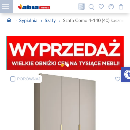
›
Sypialnia
›
Szafy
›
Szafa Como 4-140 (40) kaszmir/z
Otw
PORÓWNAJ