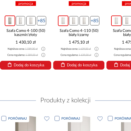
promocja
promocja
pro
+85
+85
Szafa Como 4-100 (50)
Szafa Como 4-110 (50)
Szafa Com
kaszmir/złoty
biały/czarny
biał
1 430,10 zł
1 475,10 zł
1 47
Najniższa cena:
1 589,00 zł
Najniższa cena:
1 639,00 zł
Najniższa cena
Cena regularna:
1 589,00 zł
Cena regularna:
1 639,00 zł
Cena regularna
Dodaj do koszyka
Dodaj do koszyka
Dodaj
Produkty z kolekcji
PORÓWNAJ
PORÓWNAJ
PORÓWNA