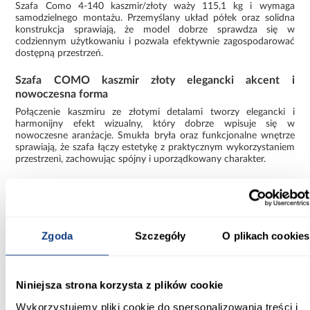
Szafa Como 4-140 kaszmir/złoty waży 115,1 kg i wymaga
samodzielnego montażu. Przemyślany układ półek oraz solidna
konstrukcja sprawiają, że model dobrze sprawdza się w
codziennym użytkowaniu i pozwala efektywnie zagospodarować
dostępną przestrzeń.
Szafa COMO kaszmir złoty elegancki akcent i
nowoczesna forma
Połączenie kaszmiru ze złotymi detalami tworzy elegancki i
harmonijny efekt wizualny, który dobrze wpisuje się w
nowoczesne aranżacje. Smukła bryła oraz funkcjonalne wnętrze
sprawiają, że szafa łączy estetykę z praktycznym wykorzystaniem
przestrzeni, zachowując spójny i uporządkowany charakter.
Informacje
Transport
Informacje o pro
Szerokość [cm]:
Zgoda
Szczegóły
O plikach cookies
140.00
Głębokość [cm]:
Niniejsza strona korzysta z plików cookie
40.00
Wykorzystujemy pliki cookie do spersonalizowania treści i