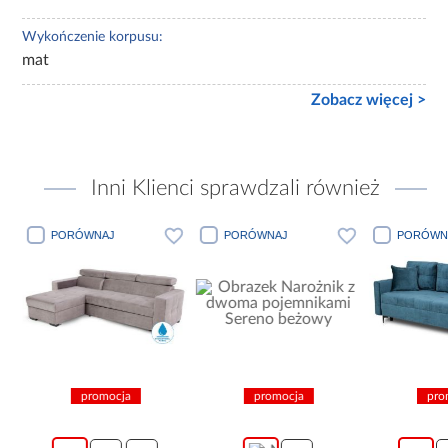
Wykończenie korpusu:
mat
Zobacz więcej >
Inni Klienci sprawdzali również
PORÓWNAJ
PORÓWNAJ
PORÓWN
promocja
promocja
pro