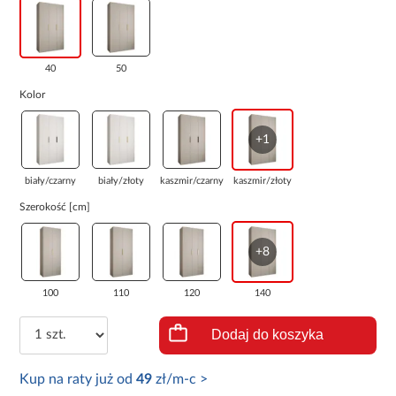
40
50
Kolor
+1
biały/czarny
biały/złoty
kaszmir/czarny
kaszmir/złoty
Szerokość [cm]
+8
100
110
120
140
Dodaj do koszyka
Kup na raty już od
49
zł/m-c >