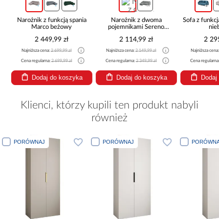
z
Narożnik z funkcją spania
Narożnik z dwoma
Sofa z funkcj
Marco beżowy
pojemnikami Sereno
nie
beżowy
2 449,99 zł
2 114,99 zł
2 29
Najniższa cena:
2 699,99 zł
Najniższa cena:
2 149,99 zł
Najniższa cena
Cena regularna:
2 699,99 zł
Cena regularna:
2 349,99 zł
Cena regularna
Dodaj do koszyka
Dodaj do koszyka
Dodaj
Klienci, którzy kupili ten produkt nabyli
również
PORÓWNAJ
PORÓWNAJ
PORÓWNA