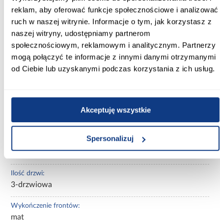
reklam, aby oferować funkcje społecznościowe i analizować
Wysokość [cm]:
ruch w naszej witrynie. Informacje o tym, jak korzystasz z
245.50
naszej witryny, udostępniamy partnerom
Kolor frontów:
społecznościowym, reklamowym i analitycznym. Partnerzy
beżowy
mogą połączyć te informacje z innymi danymi otrzymanymi
od Ciebie lub uzyskanymi podczas korzystania z ich usług.
Kolor korpusu:
beżowy
Wybarwienie:
Akceptuję wszystkie
beżowe
Spersonalizuj
Lustro:
bez lustra
Ilość drzwi:
3-drzwiowa
Wykończenie frontów:
mat