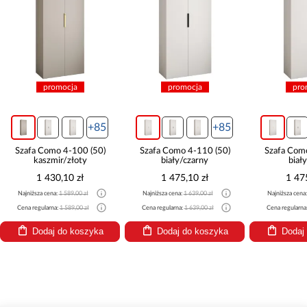
promocja
promocja
pro
+85
+85
Szafa Como 4-100 (50)
Szafa Como 4-110 (50)
Szafa Com
kaszmir/złoty
biały/czarny
biał
1 430,10 zł
1 475,10 zł
1 47
Najniższa cena:
1 589,00 zł
Najniższa cena:
1 639,00 zł
Najniższa cena
Cena regularna:
1 589,00 zł
Cena regularna:
1 639,00 zł
Cena regularna
Dodaj do koszyka
Dodaj do koszyka
Dodaj