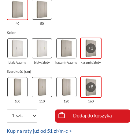
40
50
Kolor
+1
biały/czarny
biały/złoty
kaszmir/czarny
kaszmir/złoty
Szerokość [cm]
+8
100
110
120
160
Dodaj do koszyka
Kup na raty już od
51
zł/m-c >