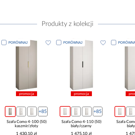
Produkty z kolekcji
PORÓWNAJ
PORÓWNAJ
PORÓWNA
promocja
promocja
pro
+85
+85
Szafa Como 4-100 (50)
Szafa Como 4-110 (50)
Szafa Com
kaszmir/złoty
biały/czarny
biał
1 430,10 zł
1 475,10 zł
1 47