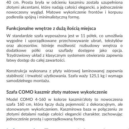
40 cm. Prosta bryła w odcieniu kaszmiru została uzupełniona
złotymi akcentami, które nadają całości elegancki, a jednocześnie
nowoczesny wygląd. Matowe wykończenie frontów i korpusu
podkreśla spójną i minimalistyczną formę.
Funkcjonalne wnętrze z dużą ilością miejsca
W standardzie szafa wyposażona jest w 11 półek, co umożliwia
wygodne i uporządkowane przechowywanie ubrań, tekstyliów
oraz akcesoriów. Istnieje możliwość rozbudowy wnętrza o
dodatkowe półki oraz szuflady dostępne jako opcja.
Trzydrzwiowy układ z klasycznym systemem otwierania zapewnia
łatwy dostęp do całej zawartości.
Konstrukcja wykonana z płyty wiórowej laminowanej zapewnia
stabilność i trwałość użytkowania. Szafa waży 125,1 kg i wymaga
samodzielnego montażu.
Szafa COMO kaszmir złoty matowe wykończenie
Model COMO 4-160 w kolorze kaszmir/złoty to nowoczesna
szafa 160 cm, która łączy dużą pojemność z dekoracyjnym, ale
stonowanym wykończeniem. Kaszmirowa baza w połączeniu ze
złotymi detalami nadaje całości elegancki charakter, zachowując
jednocześnie prostą i uporządkowaną formę.