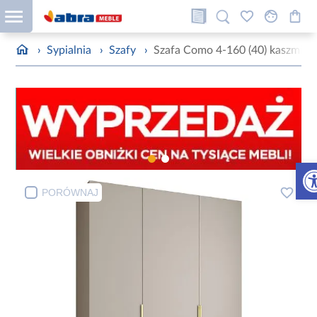
›
Sypialnia
›
Szafy
›
Szafa Como 4-160 (40) kaszmir/z
Otw
PORÓWNAJ