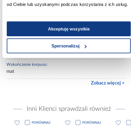
od Ciebie lub uzyskanymi podczas korzystania z ich usług.
Lustro:
bez lustra
Ilość drzwi:
Akceptuję wszystkie
3-drzwiowa
Wykończenie frontów:
Spersonalizuj
mat
Wykończenie korpusu:
mat
Zobacz więcej >
Inni Klienci sprawdzali również
PORÓWNAJ
PORÓWNAJ
PORÓWN