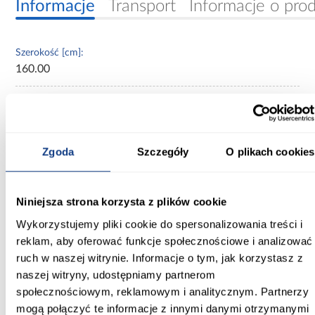
Informacje
Transport
Informacje o pro
Szerokość [cm]:
160.00
Głębokość [cm]:
40.00
Wysokość [cm]:
Zgoda
Szczegóły
O plikach cookies
245.50
Kolor frontów:
Niniejsza strona korzysta z plików cookie
beżowy
Wykorzystujemy pliki cookie do spersonalizowania treści i
Kolor korpusu:
reklam, aby oferować funkcje społecznościowe i analizować
beżowy
ruch w naszej witrynie. Informacje o tym, jak korzystasz z
naszej witryny, udostępniamy partnerom
Wybarwienie:
społecznościowym, reklamowym i analitycznym. Partnerzy
beżowe
mogą połączyć te informacje z innymi danymi otrzymanymi