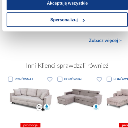
Akceptuję wszystkie
Wykończenie frontów:
mat
Spersonalizuj
Wykończenie korpusu:
mat
Zobacz więcej >
Inni Klienci sprawdzali również
PORÓWNAJ
PORÓWNAJ
PORÓWN
promocja
pro