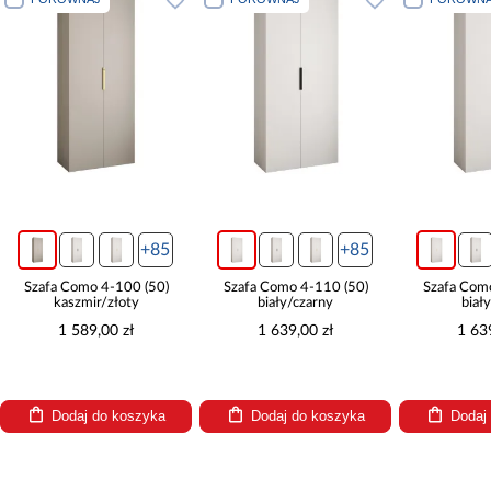
+85
+85
Szafa Como 4-100 (50)
Szafa Como 4-110 (50)
Szafa Com
kaszmir/złoty
biały/czarny
biał
1 589,00 zł
1 639,00 zł
1 63
Dodaj do koszyka
Dodaj do koszyka
Dodaj