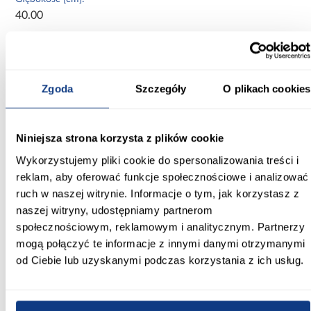
40.00
Wysokość [cm]:
245.50
Zgoda
Szczegóły
O plikach cookies
Kolor frontów:
biały
Kolor korpusu:
Niniejsza strona korzysta z plików cookie
biały
Wykorzystujemy pliki cookie do spersonalizowania treści i
reklam, aby oferować funkcje społecznościowe i analizować
Wybarwienie:
ruch w naszej witrynie. Informacje o tym, jak korzystasz z
białe
naszej witryny, udostępniamy partnerom
społecznościowym, reklamowym i analitycznym. Partnerzy
Lustro:
mogą połączyć te informacje z innymi danymi otrzymanymi
bez lustra
od Ciebie lub uzyskanymi podczas korzystania z ich usług.
Ilość drzwi:
3-drzwiowa