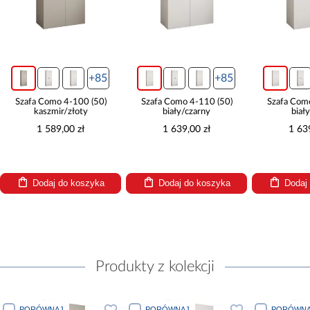
+85
+85
Szafa Como 4-100 (50)
Szafa Como 4-110 (50)
Szafa Com
kaszmir/złoty
biały/czarny
biał
1 589,00 zł
1 639,00 zł
1 63
Dodaj do koszyka
Dodaj do koszyka
Dodaj
Produkty z kolekcji
PORÓWNAJ
PORÓWNAJ
PORÓWNA