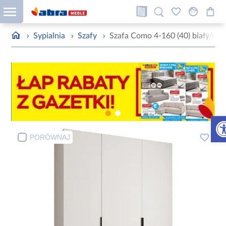
›
Sypialnia
›
Szafy
›
Szafa Como 4-160 (40) biały/cza
Otw
PORÓWNAJ