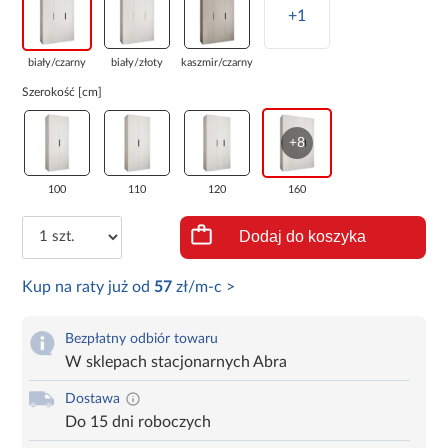
+1
biały/czarny
biały/złoty
kaszmir/czarny
Szerokość [cm]
+8
100
110
120
160
Dodaj do koszyka
Kup na raty już od
57
zł/m-c >
Bezpłatny odbiór towaru
W sklepach stacjonarnych Abra
Dostawa
Do 15 dni roboczych