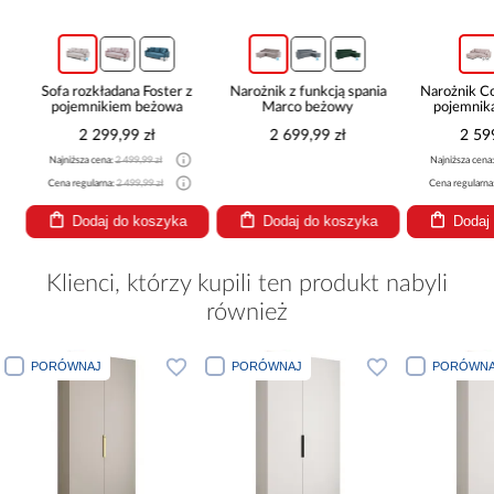
c
Sofa rozkładana Foster z
Narożnik z funkcją spania
Narożnik 
pojemnikiem beżowa
Marco beżowy
pojemnik
be
2 299,99 zł
2 699,99 zł
2 59
Najniższa cena:
2 499,99 zł
Najniższa cena
Cena regularna:
2 499,99 zł
Cena regularna
Dodaj do koszyka
Dodaj do koszyka
Dodaj
Klienci, którzy kupili ten produkt nabyli
również
PORÓWNAJ
PORÓWNAJ
PORÓWNA