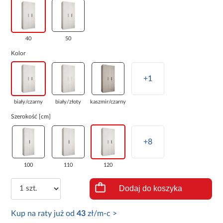
40
50
Kolor
+1
biały/czarny
biały/złoty
kaszmir/czarny
Szerokość [cm]
+8
100
110
120
Dodaj do koszyka
Kup na raty już od
43
zł/m-c >