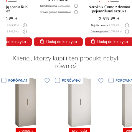
Najniższa cena:
9 999,00 zł
Narożnik Como z dwoma
Narożnik z 
pojemnikami sztruks
Marco
Cena regularna:
9 999,00 zł
beżowy
2 519,99 zł
2 44
Najniższa cena:
2 599,99 zł
Najniższa cena
Cena regularna:
2 799,99 zł
Cena regularna
Dodaj do koszyka
Dodaj do koszyka
Dodaj
Klienci, którzy kupili ten produkt nabyli
również
PORÓWNAJ
PORÓWNAJ
PORÓWNA
promocja
promocja
pro