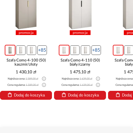
promocja
promocja
pro
+85
+85
Szafa Como 4-100 (50)
Szafa Como 4-110 (50)
Szafa Com
kaszmir/złoty
biały/czarny
biał
1 430,10 zł
1 475,10 zł
1 47
Najniższa cena:
1 589,00 zł
Najniższa cena:
1 639,00 zł
Najniższa cena
Cena regularna:
1 589,00 zł
Cena regularna:
1 639,00 zł
Cena regularna
Dodaj do koszyka
Dodaj do koszyka
Dodaj