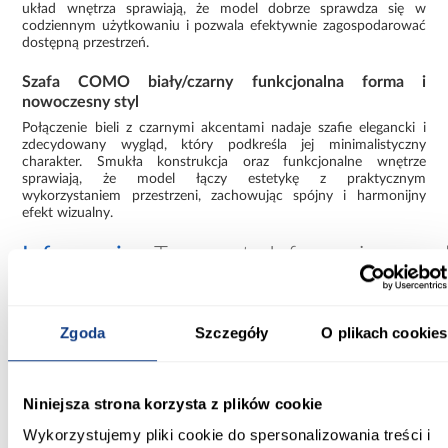
układ wnętrza sprawiają, że model dobrze sprawdza się w
codziennym użytkowaniu i pozwala efektywnie zagospodarować
dostępną przestrzeń.
Szafa COMO biały/czarny funkcjonalna forma i
nowoczesny styl
Połączenie bieli z czarnymi akcentami nadaje szafie elegancki i
zdecydowany wygląd, który podkreśla jej minimalistyczny
charakter. Smukła konstrukcja oraz funkcjonalne wnętrze
sprawiają, że model łączy estetykę z praktycznym
wykorzystaniem przestrzeni, zachowując spójny i harmonijny
efekt wizualny.
Informacje
Transport
Informacje o pro
Szerokość [cm]:
Zgoda
Szczegóły
O plikach cookies
120.00
Głębokość [cm]:
Niniejsza strona korzysta z plików cookie
40.00
Wykorzystujemy pliki cookie do spersonalizowania treści i