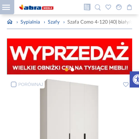
›
Sypialnia
›
Szafy
›
Szafa Como 4-120 (40) biały/cza
Otw
PORÓWNAJ