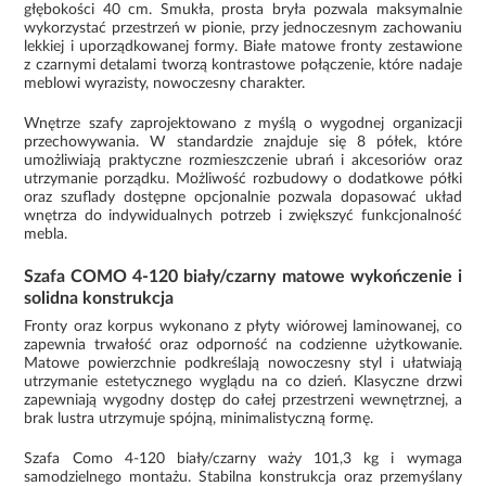
głębokości 40 cm. Smukła, prosta bryła pozwala maksymalnie
wykorzystać przestrzeń w pionie, przy jednoczesnym zachowaniu
lekkiej i uporządkowanej formy. Białe matowe fronty zestawione
z czarnymi detalami tworzą kontrastowe połączenie, które nadaje
meblowi wyrazisty, nowoczesny charakter.
Wnętrze szafy zaprojektowano z myślą o wygodnej organizacji
przechowywania. W standardzie znajduje się 8 półek, które
umożliwiają praktyczne rozmieszczenie ubrań i akcesoriów oraz
utrzymanie porządku. Możliwość rozbudowy o dodatkowe półki
oraz szuflady dostępne opcjonalnie pozwala dopasować układ
wnętrza do indywidualnych potrzeb i zwiększyć funkcjonalność
mebla.
Szafa COMO 4-120 biały/czarny matowe wykończenie i
solidna konstrukcja
Fronty oraz korpus wykonano z płyty wiórowej laminowanej, co
zapewnia trwałość oraz odporność na codzienne użytkowanie.
Matowe powierzchnie podkreślają nowoczesny styl i ułatwiają
utrzymanie estetycznego wyglądu na co dzień. Klasyczne drzwi
zapewniają wygodny dostęp do całej przestrzeni wewnętrznej, a
brak lustra utrzymuje spójną, minimalistyczną formę.
Szafa Como 4-120 biały/czarny waży 101,3 kg i wymaga
samodzielnego montażu. Stabilna konstrukcja oraz przemyślany