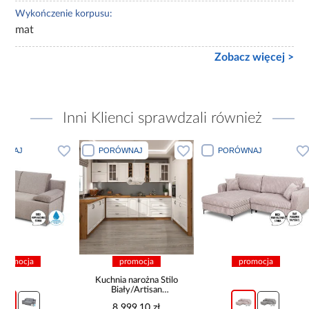
Wykończenie korpusu:
mat
Zobacz więcej >
Inni Klienci sprawdzali również
PORÓWNAJ
PORÓWNAJ
PORÓWN
promocja
promocja
pro
Kuchnia narożna Stilo
Biały/Artisan
265x300x180 Cm
8 999,10 zł