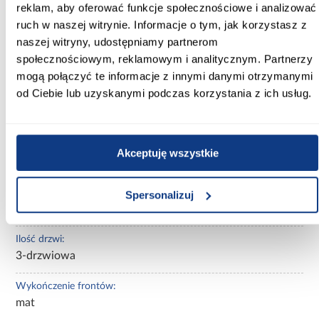
Wysokość [cm]:
reklam, aby oferować funkcje społecznościowe i analizować
245.50
ruch w naszej witrynie. Informacje o tym, jak korzystasz z
naszej witryny, udostępniamy partnerom
Kolor frontów:
społecznościowym, reklamowym i analitycznym. Partnerzy
biały
mogą połączyć te informacje z innymi danymi otrzymanymi
od Ciebie lub uzyskanymi podczas korzystania z ich usług.
Kolor korpusu:
biały
Wybarwienie:
Akceptuję wszystkie
białe
Lustro:
Spersonalizuj
bez lustra
Ilość drzwi:
3-drzwiowa
Wykończenie frontów:
mat