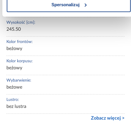
Głębokość [cm]:
Spersonalizuj
50.00
Wysokość [cm]:
245.50
Kolor frontów:
beżowy
Kolor korpusu:
beżowy
Wybarwienie:
beżowe
Lustro:
bez lustra
Zobacz więcej >