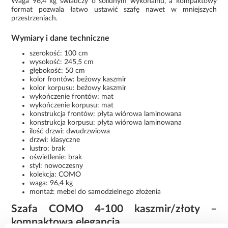
Waga 96,4 kg świadczy o solidnym wykonaniu, a kompaktowy
format pozwala łatwo ustawić szafę nawet w mniejszych
przestrzeniach.
Wymiary i dane techniczne
szerokość: 100 cm
wysokość: 245,5 cm
głębokość: 50 cm
kolor frontów: beżowy kaszmir
kolor korpusu: beżowy kaszmir
wykończenie frontów: mat
wykończenie korpusu: mat
konstrukcja frontów: płyta wiórowa laminowana
konstrukcja korpusu: płyta wiórowa laminowana
ilość drzwi: dwudrzwiowa
drzwi: klasyczne
lustro: brak
oświetlenie: brak
styl: nowoczesny
kolekcja: COMO
waga: 96,4 kg
montaż: mebel do samodzielnego złożenia
Szafa COMO 4-100 kaszmir/złoty –
kompaktowa elegancja