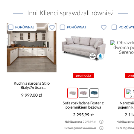
Inni Klienci sprawdzali również
PORÓWNAJ
PORÓWNAJ
PORÓWN
promocja
pro
Kuchnia narożna Stilo
Biały/Artisan
265x300x180 Cm
9 999,00 zł
Sofa rozkładana Foster z
Narożni
pojemnikiem beżowa
pojemnik
be
2 295,99 zł
2 11
Najniższa cena:
2 299,99 zł
Najniższa cena
Cena regularna:
2 499,99 zł
Cena regularna