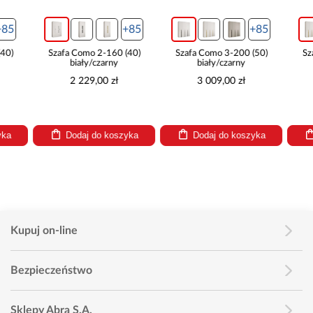
+85
+85
Szafa Como 2-160 (40)
Szafa Como 3-200 (50)
Szafa Com
biały/czarny
biały/czarny
biał
2 229,00 zł
3 009,00 zł
3 00
Dodaj do koszyka
Dodaj do koszyka
Dodaj
Kupuj on-line
Bezpieczeństwo
Sklepy Abra S.A.