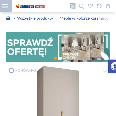
›
Wszystkie produkty
›
Meble w kolorze kaszmirowym
Otw
PORÓWNAJ