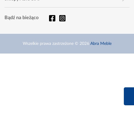
Bądź na bieżąco
Wszelkie prawa zastrzeżone © 2026
Abra Meble
660 627 6
Infolinia dziś od 9