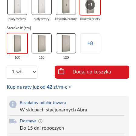
+1
biały/czarny
biały/złoty
kaszmir/czarny
kaszmir/złoty
Szerokość [cm]
+8
100
110
120
Dodaj do koszyka
Kup na raty już od
42
zł/m-c >
Bezpłatny odbiór towaru
W sklepach stacjonarnych Abra
Dostawa
Do 15 dni roboczych