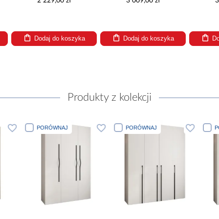
2 229,00 zł
3 009,00 zł
3 00
Dodaj do koszyka
Dodaj do koszyka
Dodaj
Produkty z kolekcji
PORÓWNAJ
PORÓWNAJ
PORÓWNA