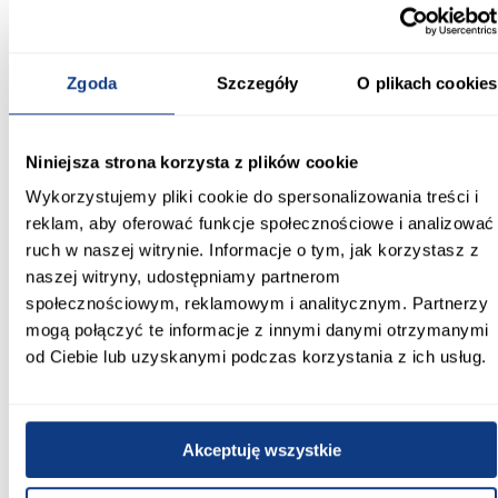
Szafa Como 4-100 kaszmir/złoty łączy nowoczesny design,
funkcjonalność i eleganckie wykończenie. Stonowana kolorystyka
kaszmiru, matowe powierzchnie oraz złote detale sprawiają, że
mebel prezentuje się stylowo i estetycznie, oferując wygodne
Zgoda
Szczegóły
O plikach cookies
przechowywanie w kompaktowej, dopracowanej formie.
Informacje
Transport
Informacje o pro
Niniejsza strona korzysta z plików cookie
Wykorzystujemy pliki cookie do spersonalizowania treści i
Kształt:
reklam, aby oferować funkcje społecznościowe i analizować
proste
ruch w naszej witrynie. Informacje o tym, jak korzystasz z
naszej witryny, udostępniamy partnerom
Rodzaj drzwi:
społecznościowym, reklamowym i analitycznym. Partnerzy
uchylne
mogą połączyć te informacje z innymi danymi otrzymanymi
od Ciebie lub uzyskanymi podczas korzystania z ich usług.
Oświetlenie:
Nie
Szerokość [cm]:
Akceptuję wszystkie
100.00