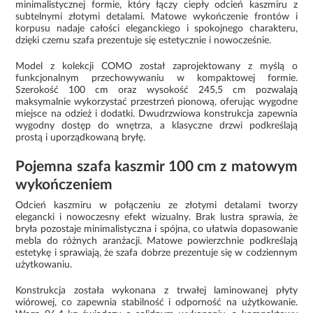
minimalistycznej formie, który łączy ciepły odcień kaszmiru z
subtelnymi złotymi detalami. Matowe wykończenie frontów i
korpusu nadaje całości eleganckiego i spokojnego charakteru,
dzięki czemu szafa prezentuje się estetycznie i nowocześnie.
Model z kolekcji COMO został zaprojektowany z myślą o
funkcjonalnym przechowywaniu w kompaktowej formie.
Szerokość 100 cm oraz wysokość 245,5 cm pozwalają
maksymalnie wykorzystać przestrzeń pionową, oferując wygodne
miejsce na odzież i dodatki. Dwudrzwiowa konstrukcja zapewnia
wygodny dostęp do wnętrza, a klasyczne drzwi podkreślają
prostą i uporządkowaną bryłę.
Pojemna szafa kaszmir 100 cm z matowym
wykończeniem
Odcień kaszmiru w połączeniu ze złotymi detalami tworzy
elegancki i nowoczesny efekt wizualny. Brak lustra sprawia, że
bryła pozostaje minimalistyczna i spójna, co ułatwia dopasowanie
mebla do różnych aranżacji. Matowe powierzchnie podkreślają
estetykę i sprawiają, że szafa dobrze prezentuje się w codziennym
użytkowaniu.
Konstrukcja została wykonana z trwałej laminowanej płyty
wiórowej, co zapewnia stabilność i odporność na użytkowanie.