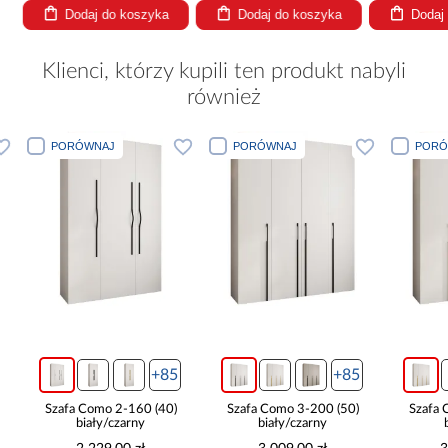
Dodaj do koszyka
Dodaj do koszyka
Dodaj
Klienci, którzy kupili ten produkt nabyli
również
PORÓWNAJ
PORÓWNAJ
PORÓWNA
+85
+85
Szafa Como 2-160 (40)
Szafa Como 3-200 (50)
Szafa Com
biały/czarny
biały/czarny
biał