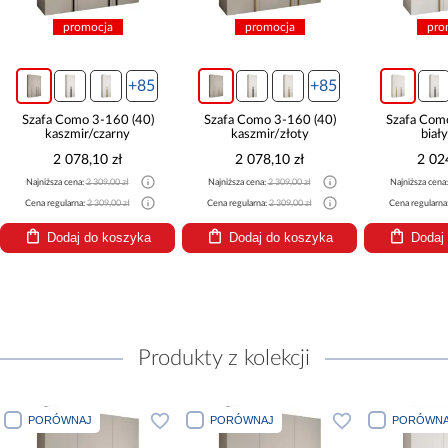
promocja
promocja
pro
+85
+85
Szafa Como 3-160 (40)
Szafa Como 3-160 (40)
Szafa Com
kaszmir/czarny
kaszmir/złoty
biał
2 078,10 zł
2 078,10 zł
2 02
Najniższa cena:
2 309,00 zł
Najniższa cena:
2 309,00 zł
Najniższa cena
Cena regularna:
2 309,00 zł
Cena regularna:
2 309,00 zł
Cena regularna
Dodaj do koszyka
Dodaj do koszyka
Dodaj
Produkty z kolekcji
PORÓWNAJ
PORÓWNAJ
PORÓWNA