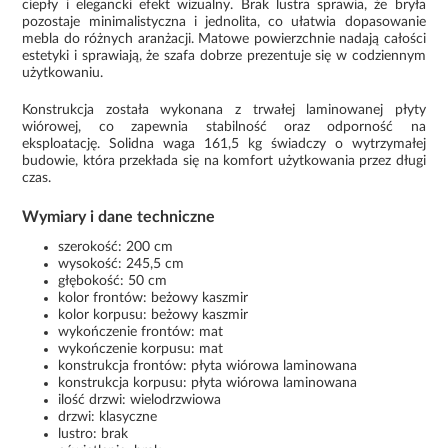
ciepły i elegancki efekt wizualny. Brak lustra sprawia, że bryła
pozostaje minimalistyczna i jednolita, co ułatwia dopasowanie
mebla do różnych aranżacji. Matowe powierzchnie nadają całości
estetyki i sprawiają, że szafa dobrze prezentuje się w codziennym
użytkowaniu.
Konstrukcja została wykonana z trwałej laminowanej płyty
wiórowej, co zapewnia stabilność oraz odporność na
eksploatację. Solidna waga 161,5 kg świadczy o wytrzymałej
budowie, która przekłada się na komfort użytkowania przez długi
czas.
Wymiary i dane techniczne
szerokość: 200 cm
wysokość: 245,5 cm
głębokość: 50 cm
kolor frontów: beżowy kaszmir
kolor korpusu: beżowy kaszmir
wykończenie frontów: mat
wykończenie korpusu: mat
konstrukcja frontów: płyta wiórowa laminowana
konstrukcja korpusu: płyta wiórowa laminowana
ilość drzwi: wielodrzwiowa
drzwi: klasyczne
lustro: brak