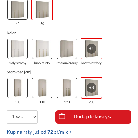
40
50
Kolor
+1
biały/czarny
biały/złoty
kaszmir/czarny
kaszmir/złoty
Szerokość [cm]
+8
100
110
120
200
Dodaj do koszyka
Kup na raty już od
72
zł/m-c >