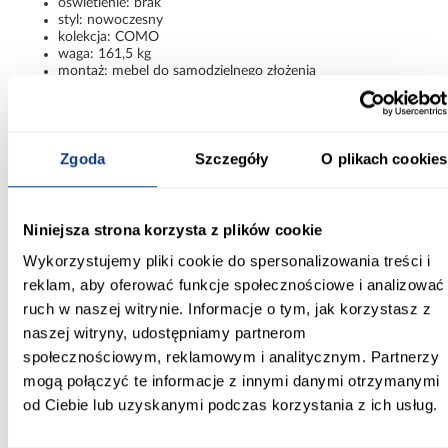
oświetlenie: brak
styl: nowoczesny
kolekcja: COMO
waga: 161,5 kg
montaż: mebel do samodzielnego złożenia
Szafa COMO 3-200 kaszmir/złoty –
nowoczesna elegancja i funkcjonalność
Zgoda
Szczegóły
O plikach cookies
Szafa Como 3-200 kaszmir/złoty łączy dużą pojemność,
minimalistyczny design oraz eleganckie wykończenie. Stonowana
kolorystyka kaszmiru, matowe powierzchnie i złote detale
sprawiają, że mebel prezentuje się stylowo i nowocześnie,
Niniejsza strona korzysta z plików cookie
oferując jednocześnie wygodną i dobrze zorganizowaną
przestrzeń do przechowywania.
Wykorzystujemy pliki cookie do spersonalizowania treści i
Informacje
Transport
Informacje o pro
reklam, aby oferować funkcje społecznościowe i analizować
ruch w naszej witrynie. Informacje o tym, jak korzystasz z
naszej witryny, udostępniamy partnerom
Kształt:
społecznościowym, reklamowym i analitycznym. Partnerzy
proste
mogą połączyć te informacje z innymi danymi otrzymanymi
od Ciebie lub uzyskanymi podczas korzystania z ich usług.
Rodzaj drzwi:
uchylne