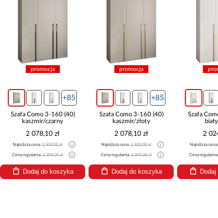
promocja
promocja
pro
+85
+85
Szafa Como 3-160 (40)
Szafa Como 3-160 (40)
Szafa Com
kaszmir/czarny
kaszmir/złoty
biał
2 078,10 zł
2 078,10 zł
2 02
Najniższa cena:
2 309,00 zł
Najniższa cena:
2 309,00 zł
Najniższa cena
Cena regularna:
2 309,00 zł
Cena regularna:
2 309,00 zł
Cena regularna
Dodaj do koszyka
Dodaj do koszyka
Dodaj