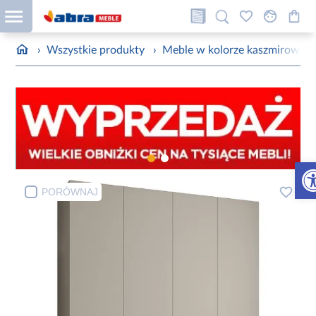
›
Wszystkie produkty
›
Meble w kolorze kaszmirowym
Otw
PORÓWNAJ