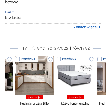
beżowe
Lustro:
bez lustra
Zobacz więcej >
Inni Klienci sprawdzali również
PORÓWNAJ
PORÓWNAJ
PORÓWN
promocja
promocja
pro
Kuchnia narożna Stilo
Łóżko kontynentalne
Kuchnia Lux