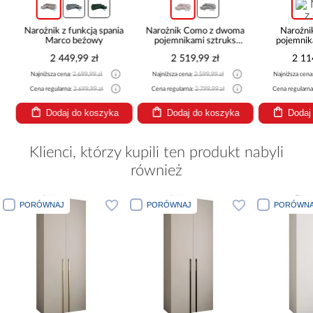
Narożnik z funkcją spania
Narożnik Como z dwoma
Narożni
Marco beżowy
pojemnikami sztruks
pojemnik
beżowy
be
2 449,99 zł
2 519,99 zł
2 11
Najniższa cena:
2 699,99 zł
Najniższa cena:
2 599,99 zł
Najniższa cena
Cena regularna:
2 699,99 zł
Cena regularna:
2 799,99 zł
Cena regularna
Dodaj do koszyka
Dodaj do koszyka
Dodaj
Klienci, którzy kupili ten produkt nabyli
również
PORÓWNAJ
PORÓWNAJ
PORÓWNA