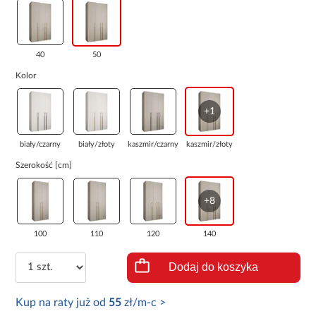
40
50
Kolor
+1
biały/czarny
biały/złoty
kaszmir/czarny
kaszmir/złoty
Szerokość [cm]
+8
100
110
120
140
Dodaj do koszyka
Kup na raty już od
55
zł/m-c >