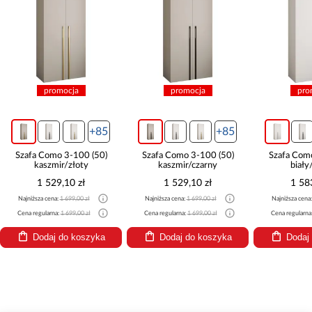
promocja
promocja
pro
+85
+85
Szafa Como 3-100 (50)
Szafa Como 3-100 (50)
Szafa Com
kaszmir/złoty
kaszmir/czarny
biały
1 529,10 zł
1 529,10 zł
1 58
Najniższa cena:
1 699,00 zł
Najniższa cena:
1 699,00 zł
Najniższa cena
Cena regularna:
1 699,00 zł
Cena regularna:
1 699,00 zł
Cena regularna
Dodaj do koszyka
Dodaj do koszyka
Dodaj