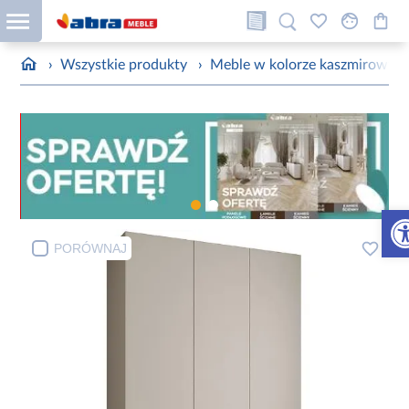
›
Wszystkie produkty
›
Meble w kolorze kaszmirowym
Otw
PORÓWNAJ