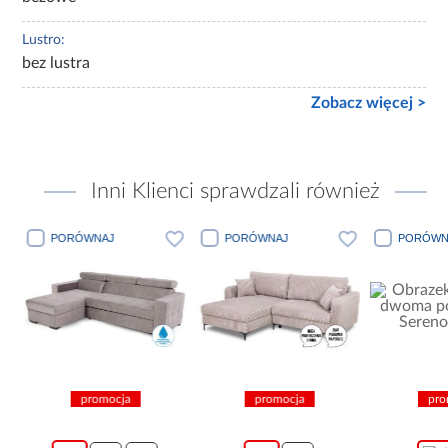
Lustro:
bez lustra
Zobacz więcej >
Inni Klienci sprawdzali również
PORÓWNAJ
PORÓWNAJ
PORÓWN
promocja
promocja
pro