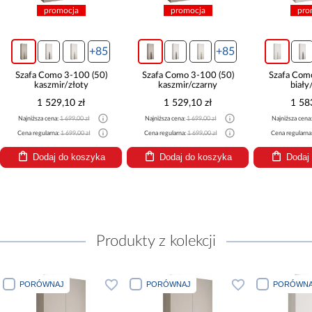
promocja
promocja
pro
+85
+85
Szafa Como 3-100 (50)
Szafa Como 3-100 (50)
Szafa Com
kaszmir/złoty
kaszmir/czarny
biały
1 529,10 zł
1 529,10 zł
1 58
Najniższa cena:
1 699,00 zł
Najniższa cena:
1 699,00 zł
Najniższa cena
Cena regularna:
1 699,00 zł
Cena regularna:
1 699,00 zł
Cena regularna
Dodaj do koszyka
Dodaj do koszyka
Dodaj
Produkty z kolekcji
PORÓWNAJ
PORÓWNAJ
PORÓWNA