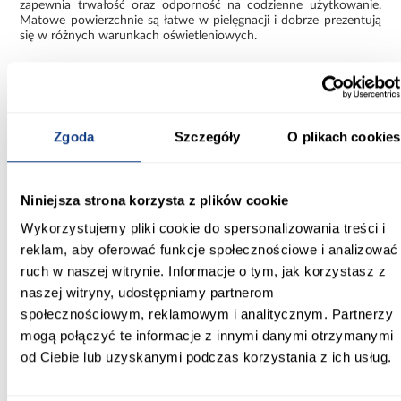
zapewnia trwałość oraz odporność na codzienne użytkowanie.
Matowe powierzchnie są łatwe w pielęgnacji i dobrze prezentują
się w różnych warunkach oświetleniowych.
Połączenie kaszmiru i złota to modne i eleganckie zestawienie,
które nadaje meblowi ponadczasowy charakter.
Funkcjonalna szafa Como 3-140
Zgoda
Szczegóły
O plikach cookies
Szafa Como 3-140 kaszmir/złoty to praktyczne rozwiązanie dla
osób poszukujących nowoczesnej i pojemnej szafy o estetycznym
wyglądzie. Solidna konstrukcja oraz dopracowane detale
sprawiają, że mebel dobrze sprawdza się w codziennym
Niniejsza strona korzysta z plików cookie
użytkowaniu.
Wykorzystujemy pliki cookie do spersonalizowania treści i
Informacje
Transport
Informacje o pro
reklam, aby oferować funkcje społecznościowe i analizować
ruch w naszej witrynie. Informacje o tym, jak korzystasz z
naszej witryny, udostępniamy partnerom
Kształt:
społecznościowym, reklamowym i analitycznym. Partnerzy
proste
mogą połączyć te informacje z innymi danymi otrzymanymi
od Ciebie lub uzyskanymi podczas korzystania z ich usług.
Rodzaj drzwi:
uchylne