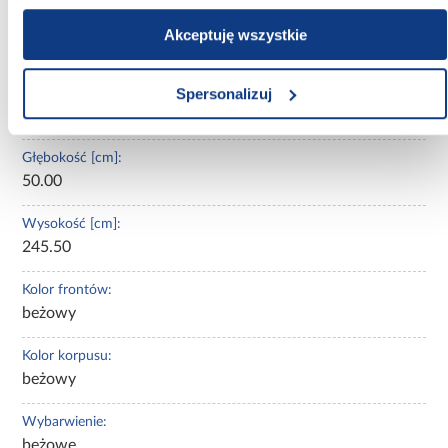
Oświetlenie:
Akceptuję wszystkie
Nie
Spersonalizuj
Szerokość [cm]:
150.00
Głębokość [cm]:
50.00
Wysokość [cm]:
245.50
Kolor frontów:
beżowy
Kolor korpusu:
beżowy
Wybarwienie:
beżowe