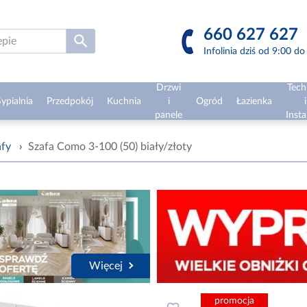
660 627 627
Infolinia dziś od 9:00 d
Drzwi
Tech
ypialnia
Przedpokój
Kuchnia
i
Ogród
Łazienka
i
panele
Insta
afy
›
Szafa Como 3-100 (50) biały/złoty
Więcej
promocja