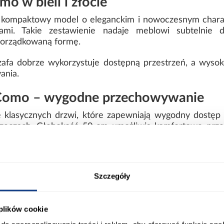
 w bieli i złocie
o kompaktowy model o eleganckim i nowoczesnym charak
ami. Takie zestawienie nadaje meblowi subtelnie 
uporządkowaną formę.
zafa dobrze wykorzystuje dostępną przestrzeń, a wyso
ania.
Como – wygodne przechowywanie
klasycznych drzwi, które zapewniają wygodny dostęp
eczach. Głębokość 50 cm umożliwia komfortowe prze
styl mebla i sprawia, że bryła pozostaje estetyczna oraz
Szczegóły
szafy Como 3-100
 plików cookie