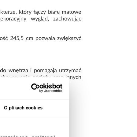
terze, który łączy białe matowe
dekoracyjny wygląd, zachowując
kość 245,5 cm pozwala zwiększyć
 do wnętrza i pomagają utrzymać
chowywanie odzieży oraz innych
 spójna wizualnie.
O plikach cookies