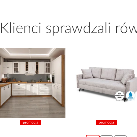
 Klienci sprawdzali ró
promocja
promocja