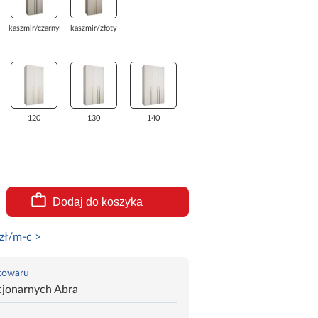
kaszmir/czarny
kaszmir/złoty
120
130
140
Dodaj do koszyka
zł/m-c >
 towaru
cjonarnych Abra