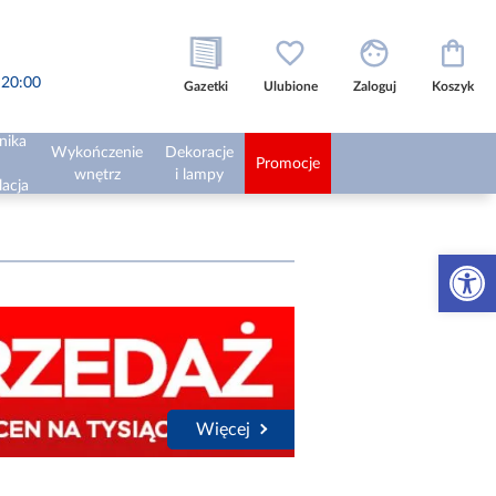
o 20:00
Gazetki
Ulubione
Zaloguj
Koszyk
nika
Wykończenie
Dekoracje
Promocje
wnętrz
i lampy
lacja
Otwórz 
Więcej