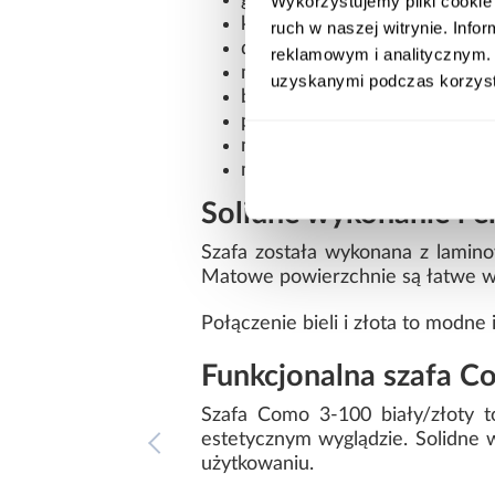
głębokość: 50 cm
Wykorzystujemy pliki cookie 
kolor: biały ze złotymi detala
ruch w naszej witrynie. Inf
dwudrzwiowa konstrukcja
reklamowym i analitycznym. 
matowe wykończenie frontów
uzyskanymi podczas korzysta
bez lustra
płyta wiórowa laminowana
nowoczesny styl
mebel do samodzielnego mo
Solidne wykonanie i e
Szafa została wykonana z lamin
Matowe powierzchnie są łatwe w 
Połączenie bieli i złota to modne
Funkcjonalna szafa 
Szafa Como 3-100 biały/złoty t
estetycznym wyglądzie. Solidne
użytkowaniu.