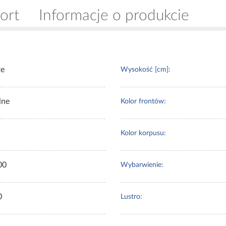
ort
Informacje o produkcie
te
Wysokość [cm]:
lne
Kolor frontów:
Kolor korpusu:
00
Wybarwienie:
0
Lustro: