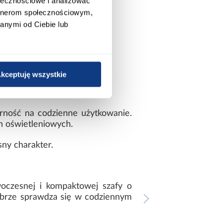
ołecznościowe i analizować
artnerom społecznościowym,
anymi od Ciebie lub
kceptuję wszystkie
rność na codzienne użytkowanie.
h oświetleniowych.
sny charakter.
woczesnej i kompaktowej szafy o
obrze sprawdza się w codziennym