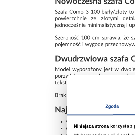
Nowoczesna szafa Como
Szafa Como 3-100 biały/złoty t
powierzchnie ze złotymi detal
jednocześnie minimalistyczną i 
Szerokość 100 cm sprawia, że s
pojemność i wygodę przechowyw
Dwudrzwiowa szafa 
Model wyposażony jest w dwoje 
porządek w przechowywanych rz
tekstyliów.
Brak lustra podkreśla nowoczesny 
Zgoda
Najważniejsze cechy 
szerokość: 100 cm
Niniejsza strona korzysta z
wysokość: 245,5 cm