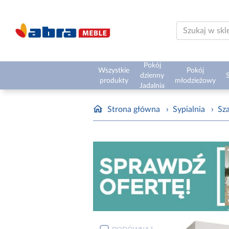
Pokój
Wszystkie
Pokój
dzienny
S
produkty
młodzieżowy
Jadalnia
Strona główna
›
Sypialnia
›
Sz