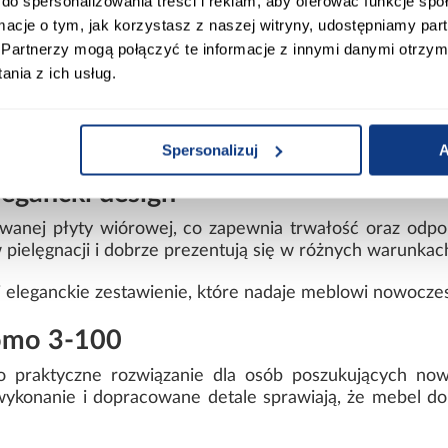
do spersonalizowania treści i reklam, aby oferować funkcje sp
mi
ormacje o tym, jak korzystasz z naszej witryny, udostępniamy p
Partnerzy mogą połączyć te informacje z innymi danymi otrzym
 i korpusu
nia z ich usług.
Spersonalizuj
A
ntażu
legancki design
owanej płyty wiórowej, co zapewnia trwałość oraz odpo
pielęgnacji i dobrze prezentują się w różnych warunkac
 i eleganckie zestawienie, które nadaje meblowi nowocze
Como 3-100
o praktyczne rozwiązanie dla osób poszukujących no
 wykonanie i dopracowane detale sprawiają, że mebel d