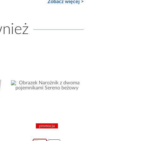
Zobacz więcej >
wnież
promocja
promocja