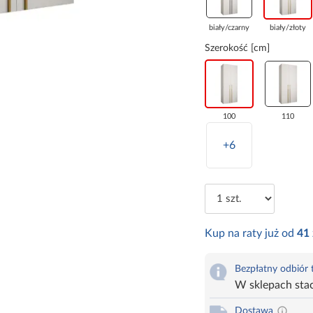
biały/czarny
biały/złoty
Szerokość [cm]
100
110
+6
Kup na raty już od
41
Bezpłatny odbiór
W sklepach sta
Dostawa