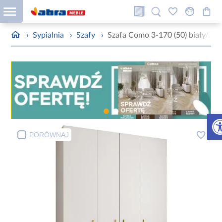
›
Sypialnia
›
Szafy
›
Szafa Como 3-170 (50) biały/zło
Otw
PORÓWNAJ