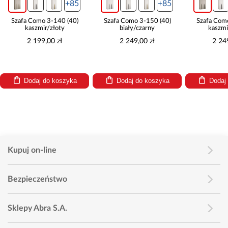
+85
+85
Szafa Como 3-140 (40)
Szafa Como 3-150 (40)
Szafa Com
kaszmir/złoty
biały/czarny
kaszmi
2 199,00 zł
2 249,00 zł
2 24
Dodaj do koszyka
Dodaj do koszyka
Dodaj
Kupuj on-line
Bezpieczeństwo
Sklepy Abra S.A.