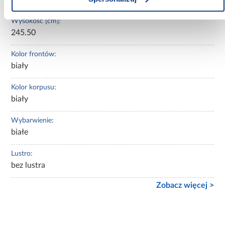
Wysokość [cm]:
245.50
Kolor frontów:
biały
Kolor korpusu:
biały
Wybarwienie:
białe
Lustro:
bez lustra
Zobacz więcej >