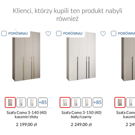
Klienci, którzy kupili ten produkt nabyli
również
PORÓWNAJ
PORÓWNAJ
PORÓWNA
+85
+85
Szafa Como 3-140 (40)
Szafa Como 3-150 (40)
Szafa Com
kaszmir/złoty
biały/czarny
kaszmi
2 199,00 zł
2 249,00 zł
2 24