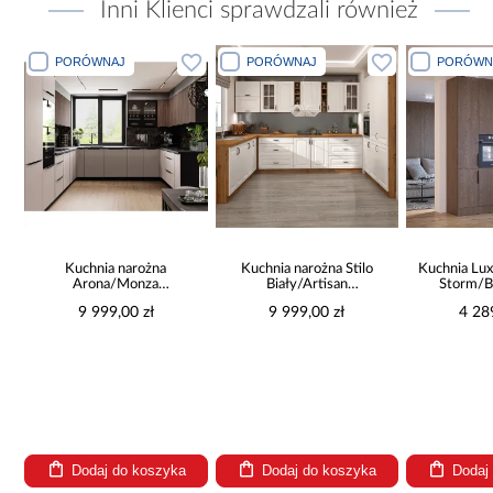
Inni Klienci sprawdzali również
PORÓWNAJ
PORÓWNAJ
PORÓWN
a
Kuchnia narożna
Kuchnia narożna Stilo
Kuchnia Lux
Arona/Monza
Biały/Artisan
Storm/B
375x325x225
265x300x180 Cm
9 999,00 zł
9 999,00 zł
4 28
Dodaj do koszyka
Dodaj do koszyka
Dodaj