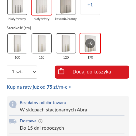
+1
biały/czarny
biały/złoty
kaszmir/czarny
Szerokość [cm]
+8
100
110
120
170
Dodaj do koszyka
Kup na raty już od
75
zł/m-c >
Bezpłatny odbiór towaru
W sklepach stacjonarnych Abra
Dostawa
Do 15 dni roboczych