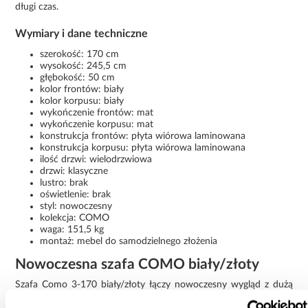
długi czas.
Wymiary i dane techniczne
szerokość: 170 cm
wysokość: 245,5 cm
głębokość: 50 cm
kolor frontów: biały
kolor korpusu: biały
wykończenie frontów: mat
wykończenie korpusu: mat
konstrukcja frontów: płyta wiórowa laminowana
konstrukcja korpusu: płyta wiórowa laminowana
ilość drzwi: wielodrzwiowa
drzwi: klasyczne
lustro: brak
oświetlenie: brak
styl: nowoczesny
kolekcja: COMO
waga: 151,5 kg
montaż: mebel do samodzielnego złożenia
Nowoczesna szafa COMO biały/złoty
Szafa Como 3-170 biały/złoty łączy nowoczesny wygląd z dużą
pojemnością i wygodnym użytkowaniem. Prosta forma, modne
zestawienie kolorów oraz matowe wykończenie sprawiają, że