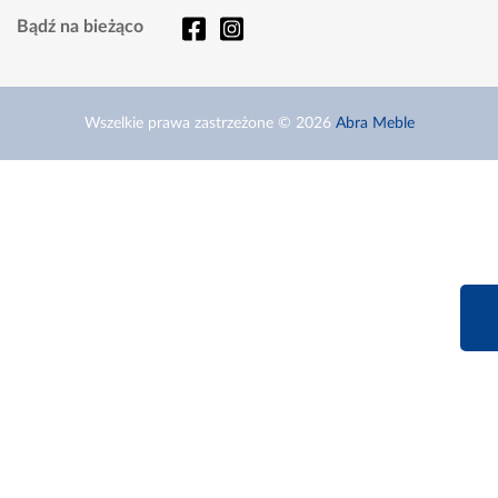
Bądź na bieżąco
Wszelkie prawa zastrzeżone © 2026
Abra Meble
660 627 6
Infolinia dziś od 9