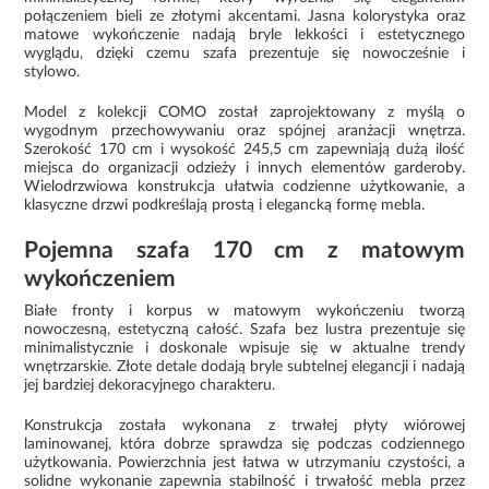
połączeniem bieli ze złotymi akcentami. Jasna kolorystyka oraz
matowe wykończenie nadają bryle lekkości i estetycznego
wyglądu, dzięki czemu szafa prezentuje się nowocześnie i
stylowo.
Model z kolekcji COMO został zaprojektowany z myślą o
wygodnym przechowywaniu oraz spójnej aranżacji wnętrza.
Szerokość 170 cm i wysokość 245,5 cm zapewniają dużą ilość
miejsca do organizacji odzieży i innych elementów garderoby.
Wielodrzwiowa konstrukcja ułatwia codzienne użytkowanie, a
klasyczne drzwi podkreślają prostą i elegancką formę mebla.
Pojemna szafa 170 cm z matowym
wykończeniem
Białe fronty i korpus w matowym wykończeniu tworzą
nowoczesną, estetyczną całość. Szafa bez lustra prezentuje się
minimalistycznie i doskonale wpisuje się w aktualne trendy
wnętrzarskie. Złote detale dodają bryle subtelnej elegancji i nadają
jej bardziej dekoracyjnego charakteru.
Konstrukcja została wykonana z trwałej płyty wiórowej
laminowanej, która dobrze sprawdza się podczas codziennego
użytkowania. Powierzchnia jest łatwa w utrzymaniu czystości, a
solidne wykonanie zapewnia stabilność i trwałość mebla przez