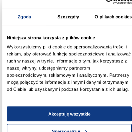
mebel prezentuje się elegancko i estetycznie. To propozycja dla
osób, które szukają pojemnej szafy o nowoczesnym designie i
solidnym wykonaniu.
Zgoda
Szczegóły
O plikach cookies
Informacje
Transport
Informacje o pro
Niniejsza strona korzysta z plików cookie
Wykorzystujemy pliki cookie do spersonalizowania treści i
Kształt:
reklam, aby oferować funkcje społecznościowe i analizować
proste
ruch w naszej witrynie. Informacje o tym, jak korzystasz z
Rodzaj drzwi:
naszej witryny, udostępniamy partnerom
uchylne
społecznościowym, reklamowym i analitycznym. Partnerzy
mogą połączyć te informacje z innymi danymi otrzymanymi
Oświetlenie:
od Ciebie lub uzyskanymi podczas korzystania z ich usług.
Nie
Szerokość [cm]:
170.00
Akceptuję wszystkie
Głębokość [cm]:
Spersonalizuj
50.00