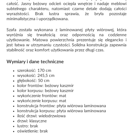
całość. Jasny beżowy odcień ociepla wnętrze i nadaje meblowi
subtelnego charakteru, natomiast czarne detale dodają całości
wyrazistości. Brak lustra sprawia, że bryła pozostaje
minimalistyczna i uporządkowana.
Szafa została wykonana z laminowanej płyty wiórowej, która
wyróżnia się trwałością oraz odpornością na codzienne
użytkowanie. Matowa powierzchnia prezentuje się elegancko i
jest łatwa w utrzymaniu czystości. Solidna konstrukcja zapewnia
stabilność oraz komfort użytkowania przez długi czas.
Wymiary i dane techniczne
szerokość: 170 cm
wysokość: 245,5 cm
głębokość: 50 cm
kolor frontów: beżowy kaszmir
kolor korpusu: beżowy kaszmir
wykończenie frontów: mat
wykończenie korpusu: mat
konstrukcja frontów: płyta wiórowa laminowana
konstrukcja korpusu: płyta wiórowa laminowana
ilość drzwi: wielodrzwiowa
drzwi: klasyczne
lustro: brak
oświetlenie: brak