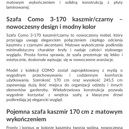
matowym wykończeniem i solidną konstrukcją z płyty
laminowanej.
Szafa Como 3-170 kaszmir/czarny –
nowoczesny design i modny kolor
Szafa Como 3-170 kaszmir/czarny to nowoczesny mebel, który
przyciąga uwagę eleganckim połączeniem ciepłego odcienia
kaszmiru z czarnymi akcentami. Matowe wykończenie podkreśla
minimalistyczny charakter bryły i nadaje całości stylowego
wyglądu. Prosta forma sprawia, że szafa prezentuje się lekko i
estetycznie, doskonale wpisując się w nowoczesne aranżacje.
Model z kolekcji COMO został zaprojektowany z myślą o
wygodnym przechowywaniu i codziennym komforcie
użytkowania. Szerokość 170 cm oraz wysokość 245,5 cm
zapewniają dużą ilość miejsca do organizacji odzieży i innych
elementów garderoby. Wielodrzwiowa konstrukcja pozwala
wygodnie korzystać z wnętrza szafy, a klasyczne drzwi
podkreślają jej elegancki wygląd.
Pojemna szafa kaszmir 170 cm z matowym
wykończeniem
Fronty i korpus w kolorze kaszmiru tworzą spójną, nowoczesną