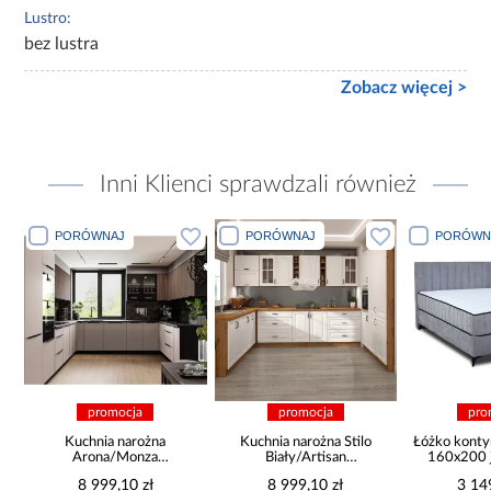
Lustro:
bez lustra
Zobacz więcej >
Inni Klienci sprawdzali również
PORÓWNAJ
PORÓWNAJ
PORÓWN
promocja
promocja
pro
a
Kuchnia narożna
Kuchnia narożna Stilo
Łóżko konty
Arona/Monza
Biały/Artisan
160x200 j
375x325x225
265x300x180 Cm
8 999,10 zł
8 999,10 zł
3 14