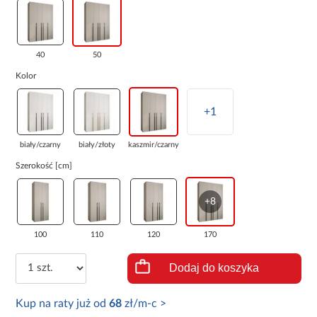
40
50
Kolor
+1
biały/czarny
biały/złoty
kaszmir/czarny
Szerokość [cm]
+8
100
110
120
170
Dodaj do koszyka
Kup na raty już od
68
zł/m-c >