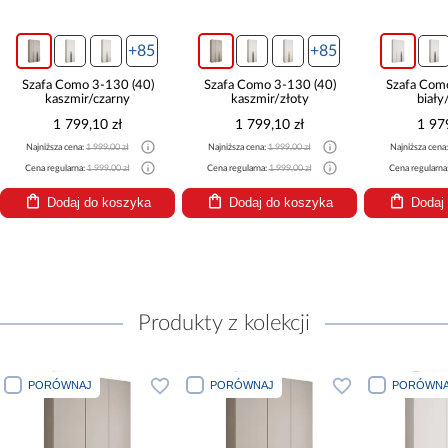
+85
+85
Szafa Como 3-130 (40)
Szafa Como 3-130 (40)
Szafa Com
kaszmir/czarny
kaszmir/złoty
biały
1 799,10 zł
1 799,10 zł
1 97
Najniższa cena:
1 999,00 zł
Najniższa cena:
1 999,00 zł
Najniższa cena
Cena regularna:
1 999,00 zł
Cena regularna:
1 999,00 zł
Cena regularna
Dodaj do koszyka
Dodaj do koszyka
Dodaj
Produkty z kolekcji
PORÓWNAJ
PORÓWNAJ
PORÓWNA