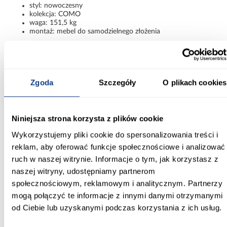
styl: nowoczesny
kolekcja: COMO
waga: 151,5 kg
montaż: mebel do samodzielnego złożenia
Nowoczesna szafa COMO kaszmir/czarny
Szafa Como 3-170 kaszmir/czarny łączy nowoczesną estetykę z
praktycznym wnętrzem i solidnym wykonaniem. Modny kolor
kaszmiru, matowe wykończenie oraz minimalistyczna forma
Zgoda
Szczegóły
O plikach cookies
sprawiają, że mebel prezentuje się elegancko i ponadczasowo. To
pojemna szafa, która zapewnia wygodne przechowywanie i
estetyczny wygląd każdego dnia.
Niniejsza strona korzysta z plików cookie
Informacje
Transport
Informacje o pro
Wykorzystujemy pliki cookie do spersonalizowania treści i
reklam, aby oferować funkcje społecznościowe i analizować
ruch w naszej witrynie. Informacje o tym, jak korzystasz z
Kształt:
naszej witryny, udostępniamy partnerom
proste
społecznościowym, reklamowym i analitycznym. Partnerzy
mogą połączyć te informacje z innymi danymi otrzymanymi
Rodzaj drzwi:
uchylne
od Ciebie lub uzyskanymi podczas korzystania z ich usług.