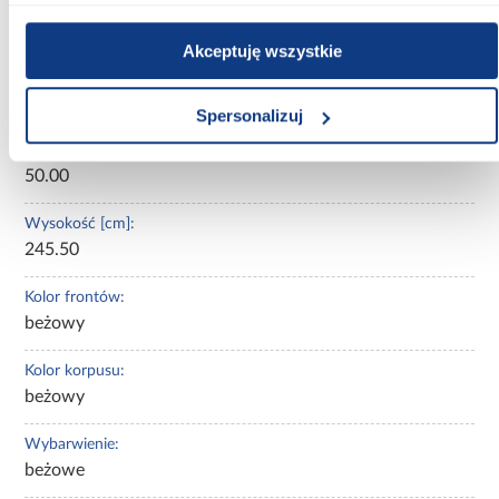
Oświetlenie:
Nie
Akceptuję wszystkie
Szerokość [cm]:
170.00
Spersonalizuj
Głębokość [cm]:
50.00
Wysokość [cm]:
245.50
Kolor frontów:
beżowy
Kolor korpusu:
beżowy
Wybarwienie:
beżowe