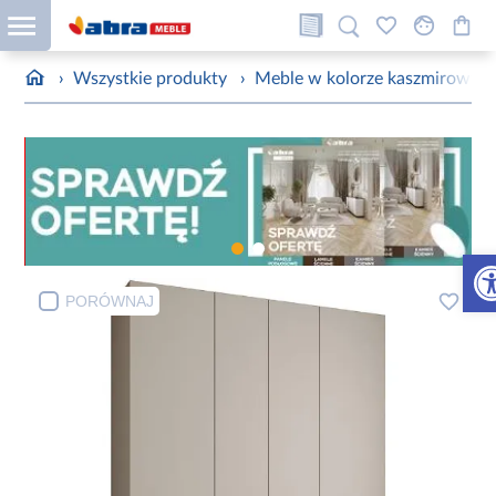
›
Wszystkie produkty
›
Meble w kolorze kaszmirowym
Otw
PORÓWNAJ