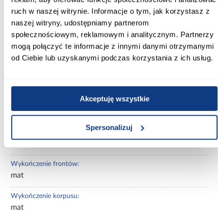
Kolor frontów:
ruch w naszej witrynie. Informacje o tym, jak korzystasz z
biały
naszej witryny, udostępniamy partnerom
społecznościowym, reklamowym i analitycznym. Partnerzy
Kolor korpusu:
mogą połączyć te informacje z innymi danymi otrzymanymi
biały
od Ciebie lub uzyskanymi podczas korzystania z ich usług.
Wybarwienie:
białe
Akceptuję wszystkie
Lustro:
bez lustra
Spersonalizuj
Ilość drzwi:
3-drzwiowa
Wykończenie frontów:
mat
Wykończenie korpusu:
mat