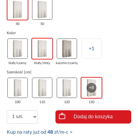
40
50
Kolor
+1
biały/czarny
biały/złoty
kaszmir/czarny
Szerokość [cm]
+8
100
110
120
130
Dodaj do koszyka
Kup na raty już od
48
zł/m-c >