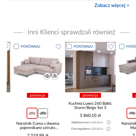
Zobacz więcej >
Inni Klienci sprawdzali również
PORÓWNAJ
PORÓWNAJ
PORÓWN
promocja
promocja
pro
Kuchnia Luxeo 260 Baltic
Storm/Beige Set 3
3 860,10 zł
Najniższa cena:
4 289,00 zł
Narożnik Como z dwoma
Narożnik z 
pojemnikami sztruks
Marco
Cena regularna:
4 289,00 zł
beżowy
2 519,99 zł
2 44