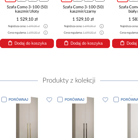
Szafa Como 3-100 (50)
Szafa Como 3-100 (50)
Szafa Com
kaszmir/złoty
kaszmir/czarny
biały
1 529,10 zł
1 529,10 zł
1 58
Najniższa cena:
1 699,00 zł
Najniższa cena:
1 699,00 zł
Najniższa cena
Cena regularna:
1 699,00 zł
Cena regularna:
1 699,00 zł
Cena regularna
Dodaj do koszyka
Dodaj do koszyka
Dodaj
Produkty z kolekcji
PORÓWNAJ
PORÓWNAJ
PORÓWNA