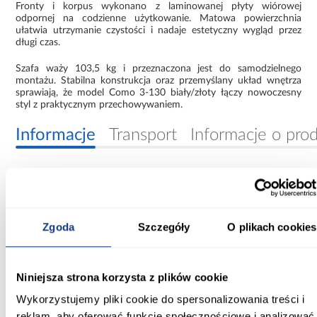
Fronty i korpus wykonano z laminowanej płyty wiórowej
odpornej na codzienne użytkowanie. Matowa powierzchnia
ułatwia utrzymanie czystości i nadaje estetyczny wygląd przez
długi czas.
Szafa waży 103,5 kg i przeznaczona jest do samodzielnego
montażu. Stabilna konstrukcja oraz przemyślany układ wnętrza
sprawiają, że model Como 3-130 biały/złoty łączy nowoczesny
styl z praktycznym przechowywaniem.
Informacje
Transport
Informacje o pro
Szerokość [cm]:
130.00
Zgoda
Szczegóły
O plikach cookies
Głębokość [cm]:
40.00
Wysokość [cm]:
Niniejsza strona korzysta z plików cookie
245.50
Wykorzystujemy pliki cookie do spersonalizowania treści i
reklam, aby oferować funkcje społecznościowe i analizować