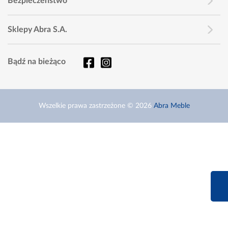
Bezpieczeństwo
Sklepy Abra S.A.
Bądź na bieżąco
Wszelkie prawa zastrzeżone © 2026
Abra Meble
660 627 6
Infolinia dziś od 9