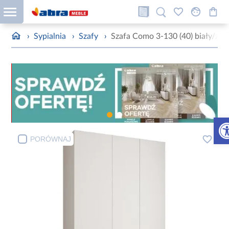
›
Sypialnia
›
Szafy
›
Szafa Como 3-130 (40) biały/zło
Otw
PORÓWNAJ