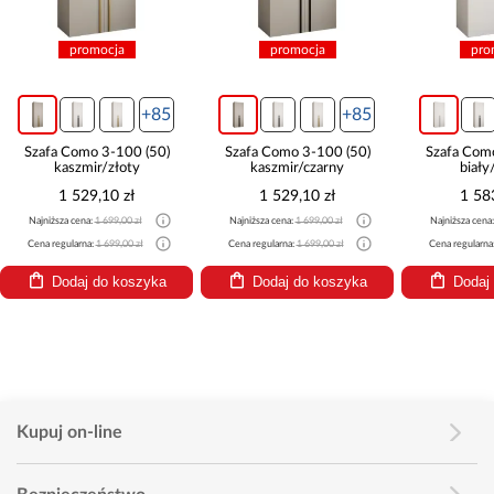
promocja
promocja
pro
+85
+85
Szafa Como 3-100 (50)
Szafa Como 3-100 (50)
Szafa Com
kaszmir/złoty
kaszmir/czarny
biały
1 529,10 zł
1 529,10 zł
1 58
Najniższa cena:
1 699,00 zł
Najniższa cena:
1 699,00 zł
Najniższa cena
Cena regularna:
1 699,00 zł
Cena regularna:
1 699,00 zł
Cena regularna
Dodaj do koszyka
Dodaj do koszyka
Dodaj
Kupuj on-line