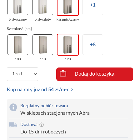
+1
biały/czarny
biały/złoty
kaszmir/czarny
Szerokość [cm]
+8
100
110
120
Dodaj do koszyka
Kup na raty już od
54
zł/m-c >
Bezpłatny odbiór towaru
W sklepach stacjonarnych Abra
Dostawa
Do 15 dni roboczych