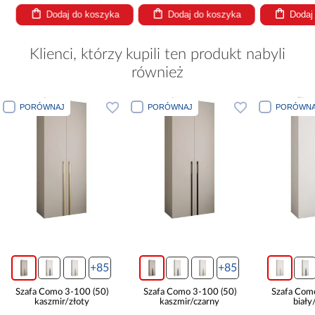
Dodaj do koszyka
Dodaj do koszyka
Dodaj
Klienci, którzy kupili ten produkt nabyli
również
PORÓWNAJ
PORÓWNAJ
PORÓWNA
+85
+85
Szafa Como 3-100 (50)
Szafa Como 3-100 (50)
Szafa Com
kaszmir/złoty
kaszmir/czarny
biały