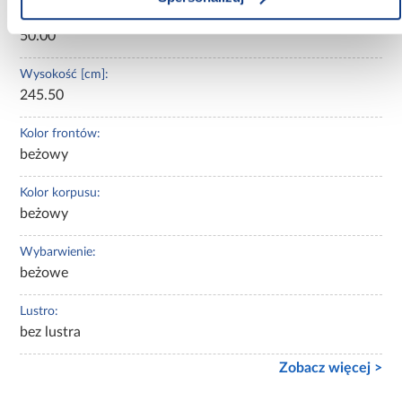
Głębokość [cm]:
50.00
Wysokość [cm]:
245.50
Kolor frontów:
beżowy
Kolor korpusu:
beżowy
Wybarwienie:
beżowe
Lustro:
bez lustra
Zobacz więcej >