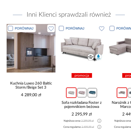
Inni Klienci sprawdzali również
PORÓWNAJ
PORÓWNAJ
PORÓWN
promocja
pro
Kuchnia Luxeo 260 Baltic
Storm/Beige Set 3
4 289,00 zł
Sofa rozkładana Foster z
Narożnik z 
pojemnikiem beżowa
Marco
2 295,99 zł
2 44
Najniższa cena:
2 299,99 zł
Najniższa cena
Cena regularna:
2 499,99 zł
Cena regularna