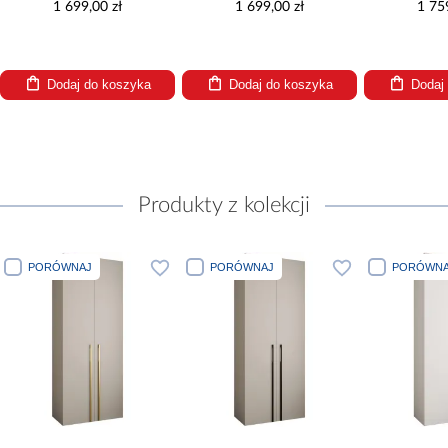
1 699,00 zł
1 699,00 zł
1 75
Dodaj do koszyka
Dodaj do koszyka
Dodaj
Produkty z kolekcji
PORÓWNAJ
PORÓWNAJ
PORÓWNA