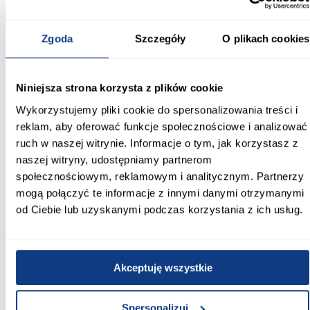
Szafa Como 3-120 kaszmir/czarny to praktyczne rozwiązanie dla
osób poszukujących nowoczesnej i pojemnej szafy o estetycznym
Zgoda
Szczegóły
O plikach cookies
wyglądzie. Solidna konstrukcja oraz dopracowane detale
sprawiają, że mebel dobrze sprawdza się w codziennym
użytkowaniu.
Niniejsza strona korzysta z plików cookie
Informacje
Transport
Informacje o pro
Wykorzystujemy pliki cookie do spersonalizowania treści i
reklam, aby oferować funkcje społecznościowe i analizować
Kształt:
ruch w naszej witrynie. Informacje o tym, jak korzystasz z
proste
naszej witryny, udostępniamy partnerom
społecznościowym, reklamowym i analitycznym. Partnerzy
Rodzaj drzwi:
mogą połączyć te informacje z innymi danymi otrzymanymi
uchylne
od Ciebie lub uzyskanymi podczas korzystania z ich usług.
Oświetlenie:
Nie
Akceptuję wszystkie
Szerokość [cm]:
120.00
Spersonalizuj