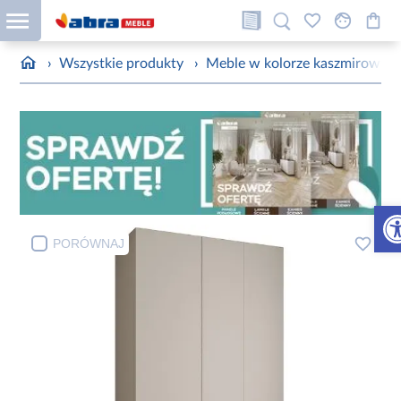
›
Wszystkie produkty
›
Meble w kolorze kaszmirowym
Otw
PORÓWNAJ