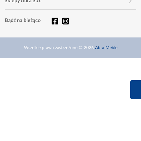
Sklepy Abra S.A.
Bądź na bieżąco
Wszelkie prawa zastrzeżone © 2026
Abra Meble
660 627 6
Infolinia dziś od 9