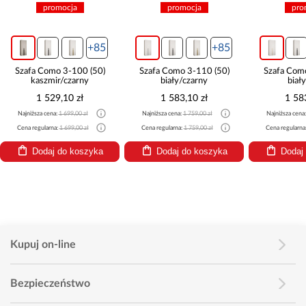
promocja
promocja
pro
+85
+85
Szafa Como 3-100 (50)
Szafa Como 3-110 (50)
Szafa Com
kaszmir/czarny
biały/czarny
biał
1 529,10 zł
1 583,10 zł
1 58
Najniższa cena:
1 699,00 zł
Najniższa cena:
1 759,00 zł
Najniższa cena
Cena regularna:
1 699,00 zł
Cena regularna:
1 759,00 zł
Cena regularna
Dodaj do koszyka
Dodaj do koszyka
Dodaj
Kupuj on-line
Bezpieczeństwo