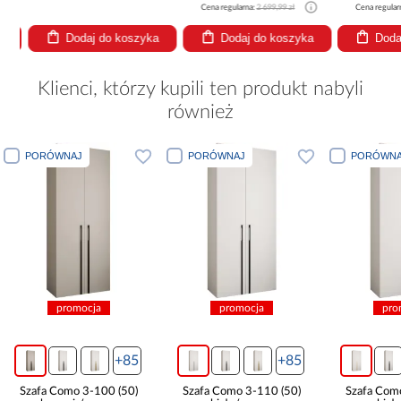
Cena regularna:
2 699,99 zł
Cena regularna
Dodaj do koszyka
Dodaj do koszyka
Dodaj
Klienci, którzy kupili ten produkt nabyli
również
PORÓWNAJ
PORÓWNAJ
PORÓWNA
promocja
promocja
pro
+85
+85
Szafa Como 3-100 (50)
Szafa Como 3-110 (50)
Szafa Com