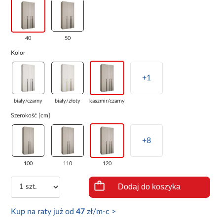
40
50
Kolor
+1
biały/czarny
biały/złoty
kaszmir/czarny
Szerokość [cm]
+8
100
110
120
Dodaj do koszyka
Kup na raty już od
47
zł/m-c >