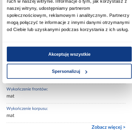
ruch w naszej witrynie. Informacje o tym, jak korzystasz z
naszej witryny, udostępniamy partnerom
Kolor korpusu:
społecznościowym, reklamowym i analitycznym. Partnerzy
beżowy
mogą połączyć te informacje z innymi danymi otrzymanymi
od Ciebie lub uzyskanymi podczas korzystania z ich usług.
Wybarwienie:
beżowe
Lustro:
Akceptuję wszystkie
bez lustra
Ilość drzwi:
Spersonalizuj
3-drzwiowa
Wykończenie frontów:
mat
Wykończenie korpusu:
mat
Zobacz więcej >