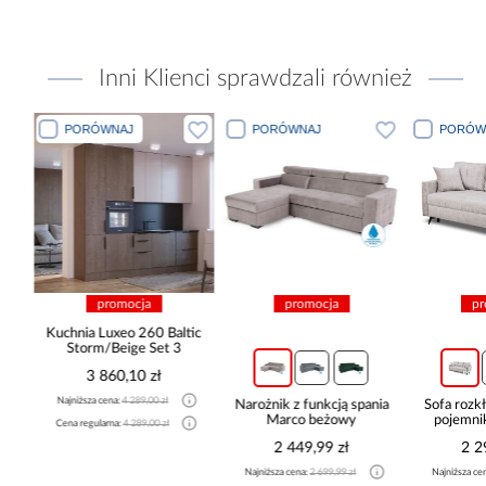
Inni Klienci sprawdzali również
PORÓWNAJ
PORÓWNAJ
PORÓWN
promocja
promocja
pro
Kuchnia Luxeo 260 Baltic
Storm/Beige Set 3
3 860,10 zł
Najniższa cena:
4 289,00 zł
a
Narożnik z funkcją spania
Sofa rozkła
Marco beżowy
pojemnik
Cena regularna:
4 289,00 zł
2 449,99 zł
2 29
Najniższa cena:
2 699,99 zł
Najniższa cena