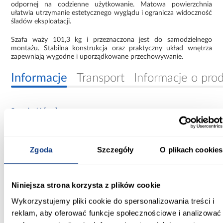
odpornej na codzienne użytkowanie. Matowa powierzchnia
ułatwia utrzymanie estetycznego wyglądu i ogranicza widoczność
śladów eksploatacji.
Szafa waży 101,3 kg i przeznaczona jest do samodzielnego
montażu. Stabilna konstrukcja oraz praktyczny układ wnętrza
zapewniają wygodne i uporządkowane przechowywanie.
Informacje
Transport
Informacje o pro
Szerokość [cm]:
120.00
Głębokość [cm]:
Zgoda
Szczegóły
O plikach cookies
40.00
Wysokość [cm]:
Niniejsza strona korzysta z plików cookie
245.50
Wykorzystujemy pliki cookie do spersonalizowania treści i
Kolor frontów:
reklam, aby oferować funkcje społecznościowe i analizować
beżowy