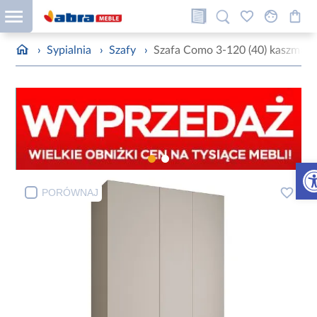
›
Sypialnia
›
Szafy
›
Szafa Como 3-120 (40) kaszmir/
Otw
PORÓWNAJ