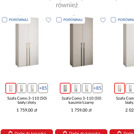
również
PORÓWNAJ
PORÓWNAJ
PORÓWNA
+85
+85
Szafa Como 3-110 (50)
Szafa Como 3-110 (50)
Szafa Com
biały/złoty
kaszmir/czarny
biały
1 759,00 zł
1 759,00 zł
2 02
Dodaj do koszyka
Dodaj do koszyka
Dodaj