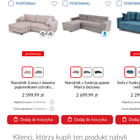
PORÓWNAJ
PORÓWNAJ
PORÓWN
promocja
pro
c
Narożnik Como z dwoma
Narożnik z funkcją spania
Sofa z funkcj
pojemnikami sztruks
Marco beżowy
nie
beżowy
2 599,99 zł
2 699,99 zł
2 29
Najniższa cena:
2 799,99 zł
Najniższa cena
Cena regularna:
2 799,99 zł
Cena regularna
Dodaj do koszyka
Dodaj do koszyka
Dodaj
Klienci, którzy kupili ten produkt nabyli