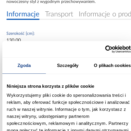
nowoczesny styl z wygodnym przechowywaniem.
Informacje
Transport
Informacje o pro
Szerokość [cm]:
130.00
Głębokość [cm]:
40.00
Zgoda
Szczegóły
O plikach cookies
Wysokość [cm]:
245.50
Niniejsza strona korzysta z plików cookie
Kolor frontów:
Wykorzystujemy pliki cookie do spersonalizowania treści i
beżowy
reklam, aby oferować funkcje społecznościowe i analizować
ruch w naszej witrynie. Informacje o tym, jak korzystasz z
Kolor korpusu:
naszej witryny, udostępniamy partnerom
beżowy
społecznościowym, reklamowym i analitycznym. Partnerzy
mogą połączyć te informacje z innymi danymi otrzymanymi
Wybarwienie: