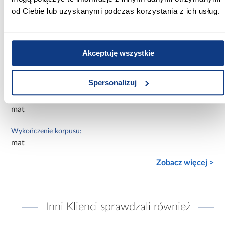
beżowe
od Ciebie lub uzyskanymi podczas korzystania z ich usług.
Lustro:
bez lustra
Akceptuję wszystkie
Ilość drzwi:
3-drzwiowa
Spersonalizuj
Wykończenie frontów:
mat
Wykończenie korpusu:
mat
Zobacz więcej >
Inni Klienci sprawdzali również