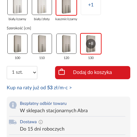
+1
biały/czarny
biały/złoty
kaszmir/czarny
Szerokość [cm]
+8
100
110
120
130
Dodaj do koszyka
Kup na raty już od
53
zł/m-c >
Bezpłatny odbiór towaru
W sklepach stacjonarnych Abra
Dostawa
Do 15 dni roboczych