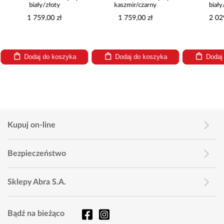
biały/złoty
kaszmir/czarny
biały
1 759,00 zł
1 759,00 zł
2 02
Dodaj do koszyka
Dodaj do koszyka
Dodaj
Kupuj on-line
Bezpieczeństwo
Sklepy Abra S.A.
Bądź na bieżąco