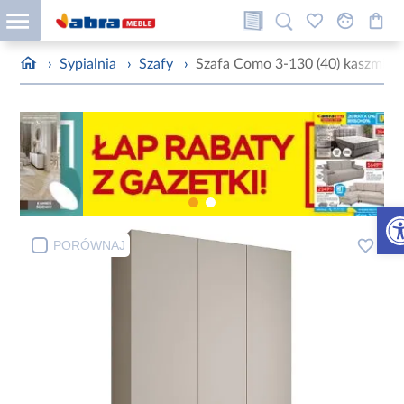
›
Sypialnia
›
Szafy
›
Szafa Como 3-130 (40) kaszmir/
Otw
PORÓWNAJ