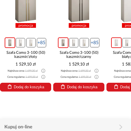
promocja
promocja
pro
+85
+85
Szafa Como 3-100 (50)
Szafa Como 3-100 (50)
Szafa Com
kaszmir/złoty
kaszmir/czarny
biały
1 529,10 zł
1 529,10 zł
1 58
Najniższa cena:
1 699,00 zł
Najniższa cena:
1 699,00 zł
Najniższa cena
Cena regularna:
1 699,00 zł
Cena regularna:
1 699,00 zł
Cena regularna
Dodaj do koszyka
Dodaj do koszyka
Dodaj
Kupuj on-line