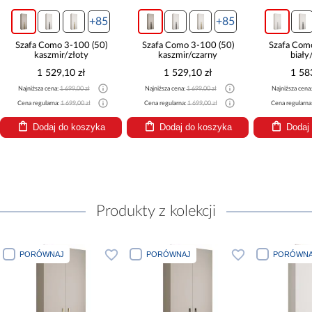
+85
+85
Szafa Como 3-100 (50)
Szafa Como 3-100 (50)
Szafa Com
kaszmir/złoty
kaszmir/czarny
biały
1 529,10 zł
1 529,10 zł
1 58
Najniższa cena:
1 699,00 zł
Najniższa cena:
1 699,00 zł
Najniższa cena
Cena regularna:
1 699,00 zł
Cena regularna:
1 699,00 zł
Cena regularna
Dodaj do koszyka
Dodaj do koszyka
Dodaj
Produkty z kolekcji
PORÓWNAJ
PORÓWNAJ
PORÓWNA