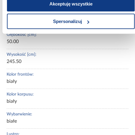
Nie
Akceptuję wszystkie
Szerokość [cm]:
Spersonalizuj
150.00
Głębokość [cm]:
50.00
Wysokość [cm]:
245.50
Kolor frontów:
biały
Kolor korpusu:
biały
Wybarwienie:
białe
Lustro: