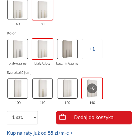
40
50
Kolor
+1
biały/czarny
biały/złoty
kaszmir/czarny
Szerokość [cm]
+8
100
110
120
140
Dodaj do koszyka
Kup na raty już od
55
zł/m-c >