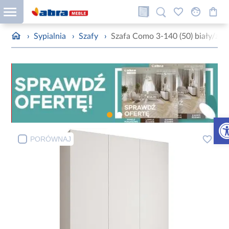
›
Sypialnia
›
Szafy
›
Szafa Como 3-140 (50) biały/zło
Otw
PORÓWNAJ