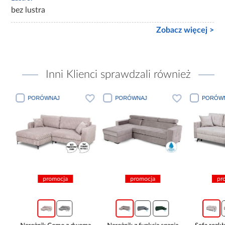
bez lustra
Zobacz więcej >
Inni Klienci sprawdzali również
PORÓWNAJ
PORÓWNAJ
PORÓWN
promocja
promocja
pro