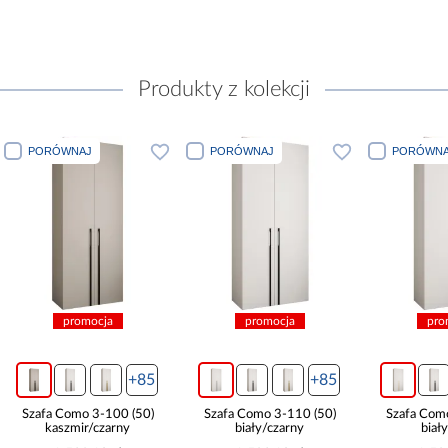
Produkty z kolekcji
PORÓWNAJ
PORÓWNAJ
PORÓWNA
promocja
promocja
pro
+85
+85
Szafa Como 3-100 (50)
Szafa Como 3-110 (50)
Szafa Com
kaszmir/czarny
biały/czarny
biał