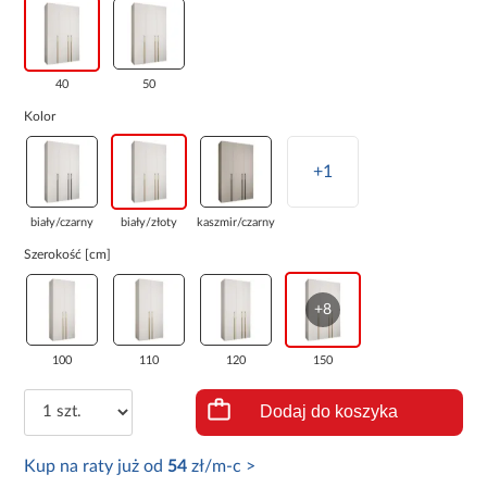
40
50
Kolor
+1
biały/czarny
biały/złoty
kaszmir/czarny
Szerokość [cm]
+8
100
110
120
150
Dodaj do koszyka
Kup na raty już od
54
zł/m-c >