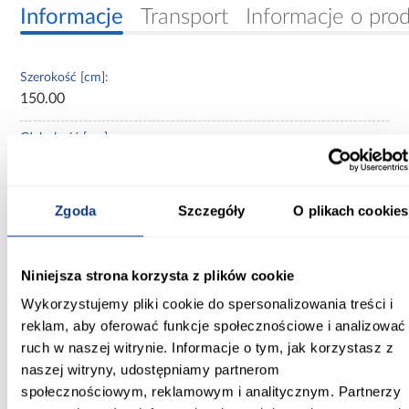
Informacje
Transport
Informacje o pro
Szerokość [cm]:
150.00
Głębokość [cm]:
40.00
Wysokość [cm]:
Zgoda
Szczegóły
O plikach cookies
245.50
Kolor frontów:
Niniejsza strona korzysta z plików cookie
biały
Wykorzystujemy pliki cookie do spersonalizowania treści i
Kolor korpusu:
reklam, aby oferować funkcje społecznościowe i analizować
biały
ruch w naszej witrynie. Informacje o tym, jak korzystasz z
naszej witryny, udostępniamy partnerom
Wybarwienie:
społecznościowym, reklamowym i analitycznym. Partnerzy
białe