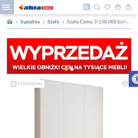
›
Sypialnia
›
Szafy
›
Szafa Como 3-150 (40) biały/zło
Otw
PORÓWNAJ