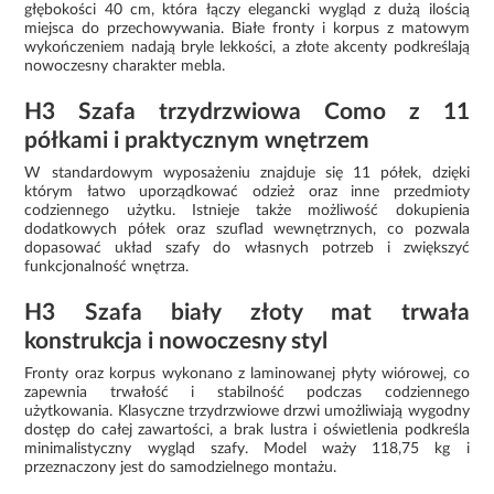
głębokości 40 cm, która łączy elegancki wygląd z dużą ilością
miejsca do przechowywania. Białe fronty i korpus z matowym
wykończeniem nadają bryle lekkości, a złote akcenty podkreślają
nowoczesny charakter mebla.
H3 Szafa trzydrzwiowa Como z 11
półkami i praktycznym wnętrzem
W standardowym wyposażeniu znajduje się 11 półek, dzięki
którym łatwo uporządkować odzież oraz inne przedmioty
codziennego użytku. Istnieje także możliwość dokupienia
dodatkowych półek oraz szuflad wewnętrznych, co pozwala
dopasować układ szafy do własnych potrzeb i zwiększyć
funkcjonalność wnętrza.
H3 Szafa biały złoty mat trwała
konstrukcja i nowoczesny styl
Fronty oraz korpus wykonano z laminowanej płyty wiórowej, co
zapewnia trwałość i stabilność podczas codziennego
użytkowania. Klasyczne trzydrzwiowe drzwi umożliwiają wygodny
dostęp do całej zawartości, a brak lustra i oświetlenia podkreśla
minimalistyczny wygląd szafy. Model waży 118,75 kg i
przeznaczony jest do samodzielnego montażu.