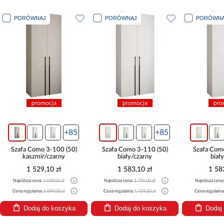
PORÓWNAJ
PORÓWNAJ
PORÓWNA
promocja
promocja
pro
+85
+85
Szafa Como 3-100 (50)
Szafa Como 3-110 (50)
Szafa Com
kaszmir/czarny
biały/czarny
biał
1 529,10 zł
1 583,10 zł
1 58
Najniższa cena:
1 699,00 zł
Najniższa cena:
1 759,00 zł
Najniższa cena
Cena regularna:
1 699,00 zł
Cena regularna:
1 759,00 zł
Cena regularna
Dodaj do koszyka
Dodaj do koszyka
Dodaj