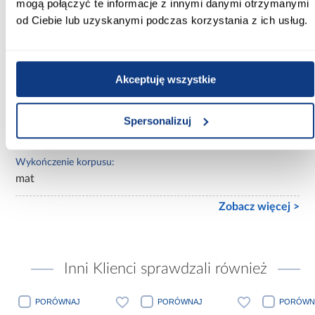
mogą połączyć te informacje z innymi danymi otrzymanymi
od Ciebie lub uzyskanymi podczas korzystania z ich usług.
Lustro:
bez lustra
Ilość drzwi:
Akceptuję wszystkie
3-drzwiowa
Wykończenie frontów:
Spersonalizuj
mat
Wykończenie korpusu:
mat
Zobacz więcej >
Inni Klienci sprawdzali również
ORÓWNAJ
PORÓWNAJ
PORÓWNAJ