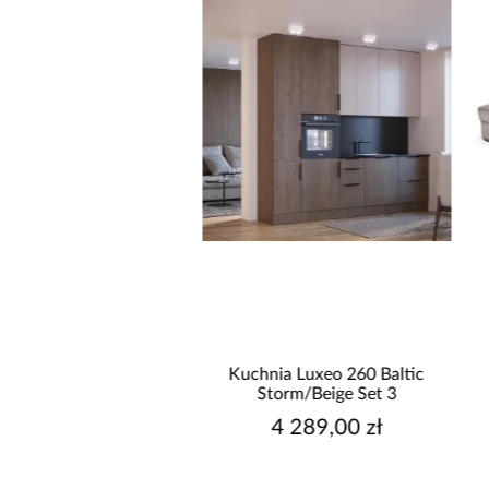
promocja
 rozkładana Foster z
Kuchnia Luxeo 260 Baltic
jemnikiem beżowa
Storm/Beige Set 3
2 299,99 zł
4 289,00 zł
sza cena:
2 499,99 zł
egularna:
2 499,99 zł