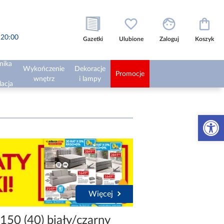
o 20:00
Gazetki
Ulubione
Zaloguj
Koszyk
nika
Wykończenie
Dekoracje
Promocje
wnętrz
i lampy
lacja
Otwórz 
Więcej
50 (40) biały/czarny