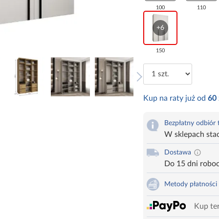
100
110
+6
150
Kup na raty już od
60
Bezpłatny odbiór
W sklepach sta
Dostawa
Do 15 dni robo
Metody płatności
Kup ter