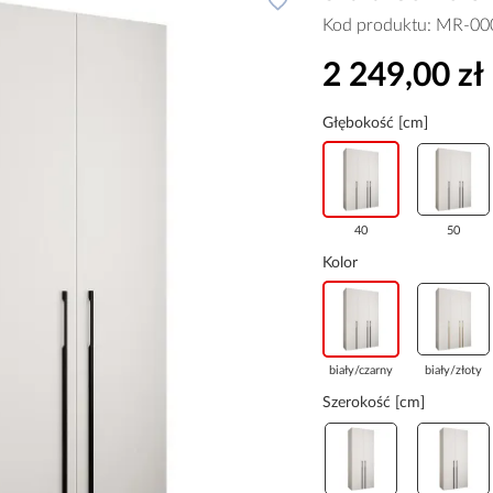
Kod produktu:
MR-00
2 249,00 zł
Głębokość [cm]
40
50
Kolor
biały/czarny
biały/złoty
Szerokość [cm]