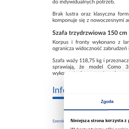
do indywidualnych potrzeb.
Brak lustra oraz klasyczna for
komponuje się z nowoczesnymi ar
Szafa trzydrzwiowa 150 cm 
Korpus i fronty wykonano z la
ogranicza widoczność zabrudzeń i
Szafa waży 118,75 kg i przeznacz
sprawiają, że model Como 3-
wykorzystaniem przestrzeni.
Informacje
Transp
Zgoda
Niniejsza strona korzysta z
150.
Szerokość [cm]: