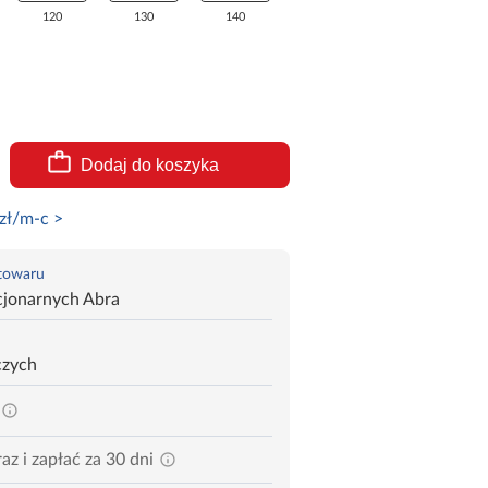
120
130
140
Dodaj do koszyka
zł/m-c >
 towaru
cjonarnych Abra
czych
az i zapłać za 30 dni