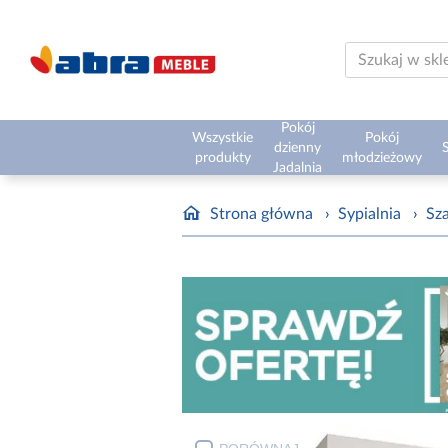
Pokój
Wszystkie
Pokój
dzienny
S
produkty
młodzieżowy
Jadalnia
Strona główna
›
Sypialnia
›
Sz