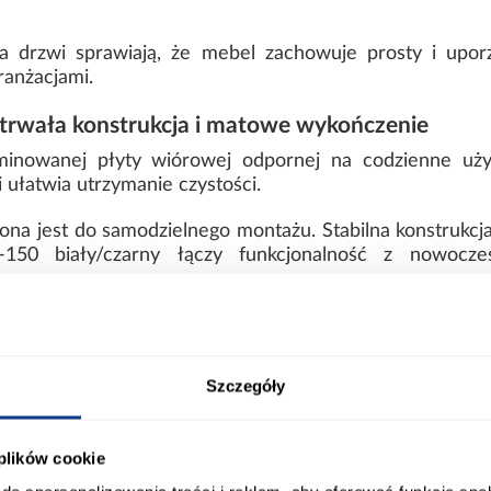
ma drzwi sprawiają, że mebel zachowuje prosty i upo
anżacjami.
trwała konstrukcja i matowe wykończenie
minowanej płyty wiórowej odpornej na codzienne uż
 ułatwia utrzymanie czystości.
ona jest do samodzielnego montażu. Stabilna konstrukc
150 biały/czarny łączy funkcjonalność z nowocz
ort
Informacje o produkcie
Szczegóły
 plików cookie
00
Wybarwienie: