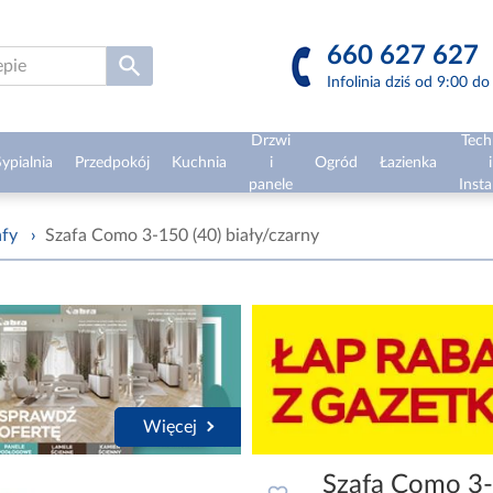
660 627 627
Infolinia dziś od 9:00 d
Drzwi
Tech
ypialnia
Przedpokój
Kuchnia
i
Ogród
Łazienka
i
panele
Insta
afy
›
Szafa Como 3-150 (40) biały/czarny
Więcej
Szafa Como 3-1