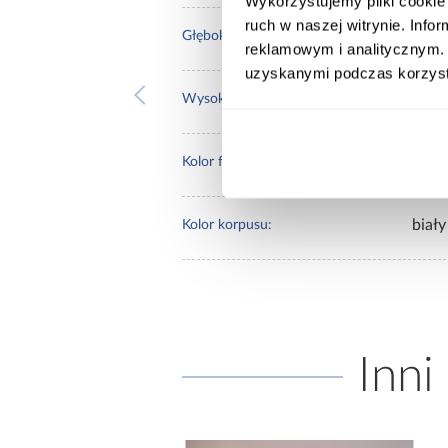
Wykorzystujemy pliki cookie 
ruch w naszej witrynie. Inf
40.0
Głębokość [cm]:
reklamowym i analitycznym. 
uzyskanymi podczas korzysta
245.
Wysokość [cm]:
biały
Kolor frontów:
biały
Kolor korpusu:
Inni