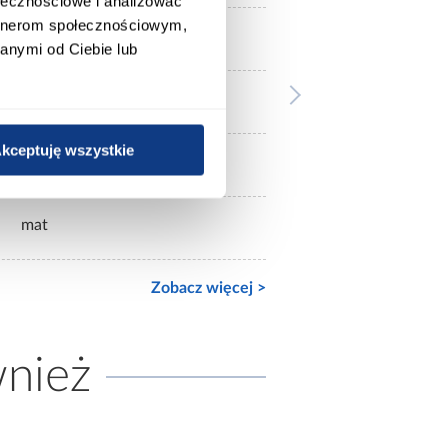
ołecznościowe i analizować
artnerom społecznościowym,
bez lustra
anymi od Ciebie lub
3-drzwiowa
kceptuję wszystkie
mat
mat
Zobacz więcej >
wnież