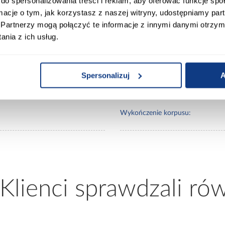
do spersonalizowania treści i reklam, aby oferować funkcje sp
ormacje o tym, jak korzystasz z naszej witryny, udostępniamy p
0
Lustro:
Partnerzy mogą połączyć te informacje z innymi danymi otrzym
nia z ich usług.
50
Ilość drzwi:
Spersonalizuj
A
Wykończenie frontów:
Wykończenie korpusu:
 Klienci sprawdzali ró