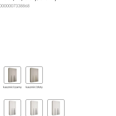
0000007338868
kaszmir/czarny
kaszmir/złoty