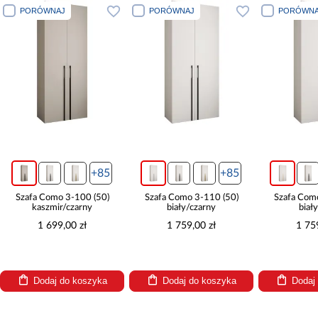
PORÓWNAJ
PORÓWNAJ
PORÓWNA
+85
+85
Szafa Como 3-100 (50)
Szafa Como 3-110 (50)
Szafa Com
kaszmir/czarny
biały/czarny
biał
1 699,00 zł
1 759,00 zł
1 75
Dodaj do koszyka
Dodaj do koszyka
Dodaj