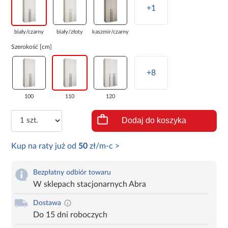
+1
biały/czarny
biały/złoty
kaszmir/czarny
Szerokość [cm]
+8
100
110
120
Dodaj do koszyka
Kup na raty już od
50
zł/m-c >
Bezpłatny odbiór towaru
W sklepach stacjonarnych Abra
Dostawa
Do 15 dni roboczych