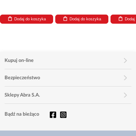
Dodaj do koszyka
Dodaj do koszyka
Dodaj
Kupuj on-line
Bezpieczeństwo
Sklepy Abra S.A.
Bądź na bieżąco