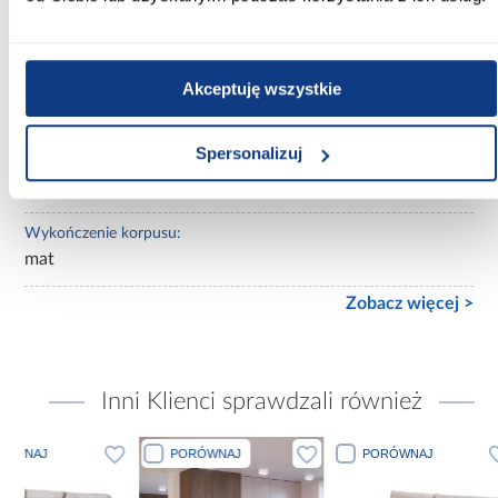
Lustro:
bez lustra
Akceptuję wszystkie
Ilość drzwi:
2-drzwiowa
Spersonalizuj
Wykończenie frontów:
mat
Wykończenie korpusu:
mat
Zobacz więcej >
Inni Klienci sprawdzali również
PORÓWNAJ
PORÓWNAJ
PORÓWN