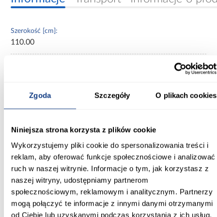
Szerokość [cm]:
110.00
Głębokość [cm]:
40.00
Zgoda
Szczegóły
O plikach cookies
Wysokość [cm]:
245.50
Kolor frontów:
Niniejsza strona korzysta z plików cookie
biały
Wykorzystujemy pliki cookie do spersonalizowania treści i
reklam, aby oferować funkcje społecznościowe i analizować
Kolor korpusu:
ruch w naszej witrynie. Informacje o tym, jak korzystasz z
biały
naszej witryny, udostępniamy partnerom
społecznościowym, reklamowym i analitycznym. Partnerzy
Wybarwienie:
białe
mogą połączyć te informacje z innymi danymi otrzymanymi
od Ciebie lub uzyskanymi podczas korzystania z ich usług.