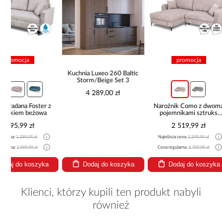
promocja
pro
Kuchnia Luxeo 260 Baltic
Storm/Beige Set 3
4 289,00 zł
z
Narożnik Como z dwoma
Narożnik z 
pojemnikami sztruks
Marco
beżowy
2 519,99 zł
2 44
Najniższa cena:
2 599,99 zł
Najniższa cena
Cena regularna:
2 799,99 zł
Cena regularna
Dodaj do koszyka
Dodaj do koszyka
Dodaj
Klienci, którzy kupili ten produkt nabyli
również