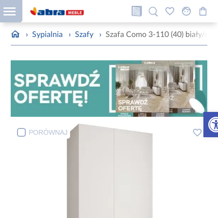
›
Sypialnia
›
Szafy
›
Szafa Como 3-110 (40) biały/cza
Otw
PORÓWNAJ