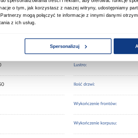
do spersonalizowania treści i reklam, aby oferować funkcje sp
ormacje o tym, jak korzystasz z naszej witryny, udostępniamy p
ort
Informacje o produkcie
Partnerzy mogą połączyć te informacje z innymi danymi otrzym
nia z ich usług.
00
Spersonalizuj
A
Wybarwienie:
0
Lustro:
50
Ilość drzwi:
Wykończenie frontów:
Wykończenie korpusu: