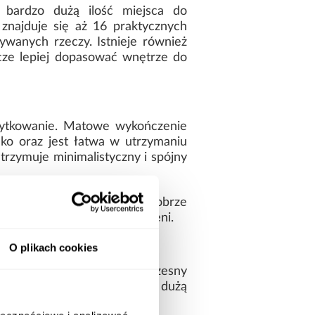
bardzo dużą ilość miejsca do
najduje się aż 16 praktycznych
wanych rzeczy. Istnieje również
cze lepiej dopasować wnętrze do
żytkowanie. Matowe wykończenie
ko oraz jest łatwa w utrzymaniu
trzymuje minimalistyczny i spójny
abilna konstrukcja oraz dobrze
 dobrą organizację przestrzeni.
O plikach cookies
d, który podkreśla jej nowoczesny
a wygodne przechowywanie i dużą