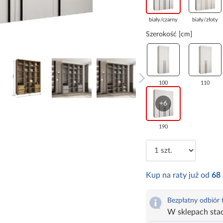
biały/czarny
biały/złoty
Szerokość [cm]
100
110
+6
190
Kup na raty już od
68
Bezpłatny odbiór
W sklepach sta