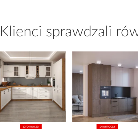
 Klienci sprawdzali ró
promocja
promocja