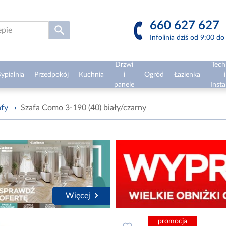
660 627 627
Infolinia dziś od 9:00 d
Drzwi
Tech
ypialnia
Przedpokój
Kuchnia
i
Ogród
Łazienka
i
panele
Insta
afy
›
Szafa Como 3-190 (40) biały/czarny
Więcej
promocja