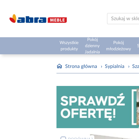
Pokój
Wszystkie
Pokój
dzienny
S
produkty
młodzieżowy
Jadalnia
Strona główna
›
Sypialnia
›
Sz