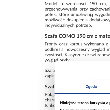
Model o szerokości 190 cm, 
przechowywania przy zachowani
półek, które umożliwiają wygod
możliwość dokupienia dodatkowy
indywidualnych potrzeb.
Szafa COMO 190 cm z matow
Fronty oraz korpus wykonano z
podkreśla nowoczesny wygląd me
czystości. Klasyczne drzwi zapew
wygląd bryły.
Szafa Como 3-190 biały/czarny
zaplanowany układ półek sprawiaj
Szafa COMO biały/czarny – 
Zgoda
Połączenie białego matu z czarny
charakter. Szeroka konstrukcja
Niniejsza strona korzysta z
funkcjonalność, zachowując este