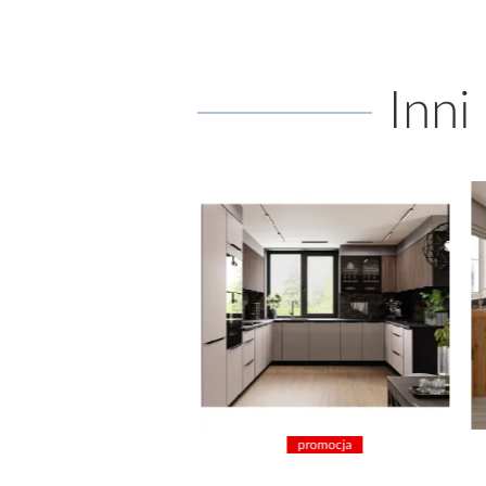
Inni
promocja
promocja