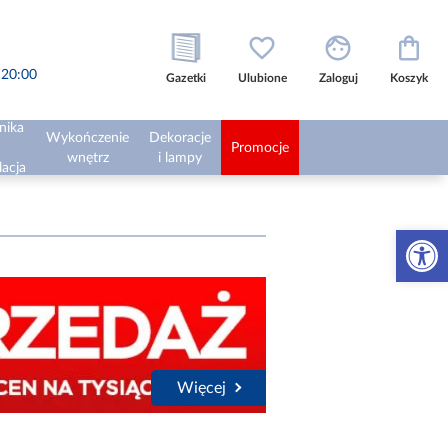
o 20:00
Gazetki
Ulubione
Zaloguj
Koszyk
nika
Wykończenie
Dekoracje
Promocje
wnętrz
i lampy
lacja
Otwórz 
Więcej