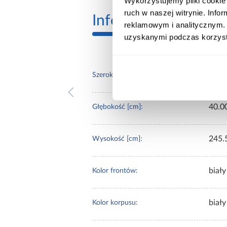
Wykorzystujemy pliki cookie 
ruch w naszej witrynie. Inf
Informacje
Transp
reklamowym i analitycznym. 
uzyskanymi podczas korzysta
190.
Szerokość [cm]:
40.0
Głębokość [cm]:
245.
Wysokość [cm]:
biały
Kolor frontów:
biały
Kolor korpusu: