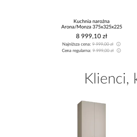
nik z funkcją spania
Kuchnia narożna
Solar brązowy
Arona/Monza 375x325x225
3 149,99 zł
8 999,10 zł
sza cena:
3 449,99 zł
Najniższa cena:
9 999,00 zł
egularna:
3 449,99 zł
Cena regularna:
9 999,00 zł
Klienci,