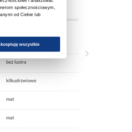
ołecznościowe i analizować
artnerom społecznościowym,
anymi od Ciebie lub
białe
kceptuję wszystkie
bez lustra
kilkudrzwiowe
mat
mat