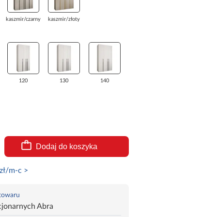
kaszmir/czarny
kaszmir/złoty
120
130
140
Dodaj do koszyka
zł/m-c >
 towaru
cjonarnych Abra