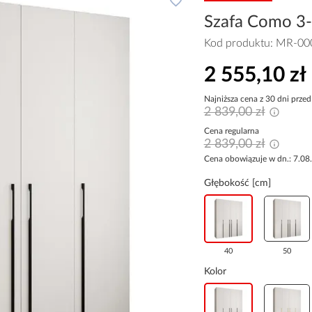
Szafa Como 3-1
Kod produktu:
MR-00
2 555,10 zł
Najniższa cena z 30 dni przed
2 839,00 zł
Cena regularna
2 839,00 zł
Cena obowiązuje w dn.: 7.08
Głębokość [cm]
40
50
Kolor