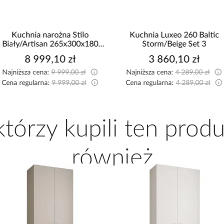
Kuchnia narożna Stilo
Kuchnia Luxeo 260 Baltic
Biały/Artisan 265x300x180
Storm/Beige Set 3
Cm
8 999,10 zł
3 860,10 zł
Najniższa cena:
9 999,00 zł
Najniższa cena:
4 289,00 zł
Cena regularna:
9 999,00 zł
Cena regularna:
4 289,00 zł
 którzy kupili ten produ
również