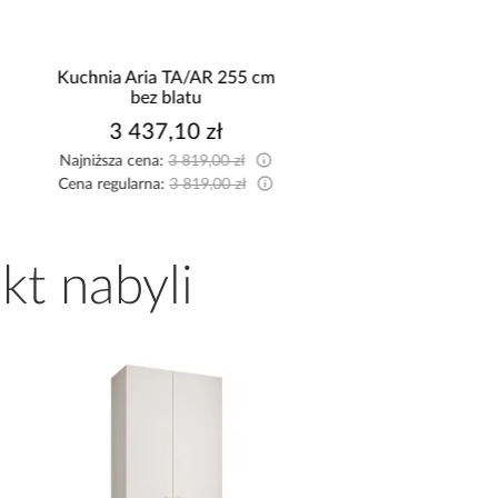
Kuchnia Aria TA/AR 255 cm
Łóżko kontynentalne
bez blatu
160x200 jasny po
3 437,10 zł
3 149,99 z
Najniższa cena:
3 819,00 zł
Najniższa cena:
3 299,9
Cena regularna:
3 819,00 zł
Cena regularna:
3 499,9
kt nabyli