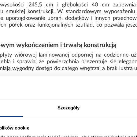
wysokości 245,5 cm i głębokości 40 cm zapewnia 
u smukłej konstrukcji. W standardowym wyposażeniu z
ne uporządkowanie ubrań, dodatków i innych przechowy
ch półek oraz funkcjonalnych szuflad, co pozwala jesz
ym wykończeniem i trwałą konstrukcją
 płyty wiórowej laminowanej odpornej na codzienne u
bla i sprawia, że powierzchnia prezentuje się eleganc
niają wygodny dostęp do całego wnętrza, a brak lustra u
 waży 142,5 kg i wymaga samodzielnego montażu. St
ą, że model oferuje wysoki komfort użytkowania i bardzo
nowoczesny styl i pojemne wnętrze
Szczegóły
mi detalami nadaje szafie elegancki, kontrastowy wyglą
 oraz duża liczba półek sprawiają, że model zapewni
 plików cookie
tyczny oraz uporządkowany wygląd.