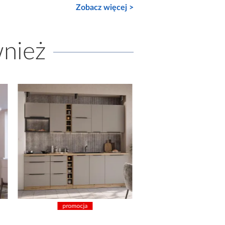
Zobacz więcej >
wnież
promocja
promocja