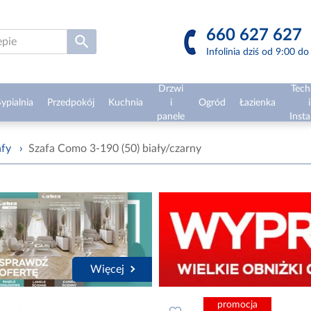
660 627 627
Infolinia dziś od 9:00 d
Drzwi
Tech
ypialnia
Przedpokój
Kuchnia
i
Ogród
Łazienka
i
panele
Insta
afy
›
Szafa Como 3-190 (50) biały/czarny
Więcej
promocja