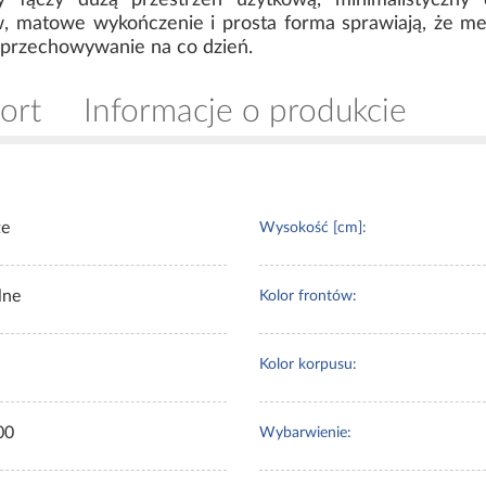
 łączy dużą przestrzeń użytkową, minimalistyczny 
, matowe wykończenie i prosta forma sprawiają, że me
 przechowywanie na co dzień.
ort
Informacje o produkcie
te
Wysokość [cm]:
lne
Kolor frontów:
Kolor korpusu:
00
Wybarwienie: