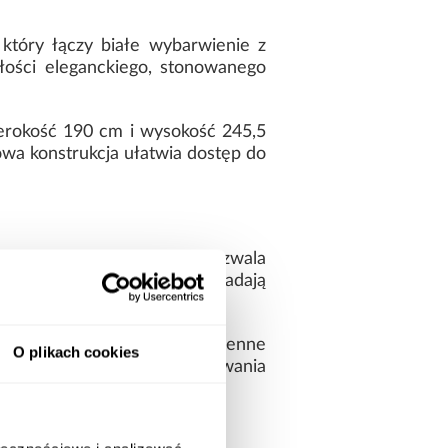
który łączy białe wybarwienie z
łości eleganckiego, stonowanego
erokość 190 cm i wysokość 245,5
a konstrukcja ułatwia dostęp do
kt wizualny. Brak lustra pozwala
jami. Matowe powierzchnie nadają
ność oraz odporność na codzienne
O plikach cookies
 trwałość i komfort użytkowania