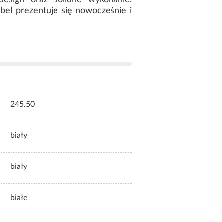
design oraz solidne wykonanie.
bel prezentuje się nowocześnie i
245.50
biały
biały
białe