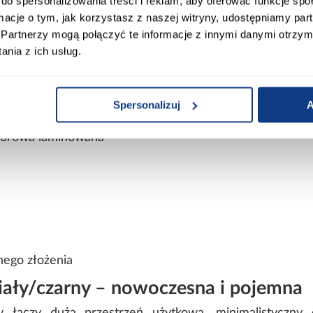
do spersonalizowania treści i reklam, aby oferować funkcje sp
ormacje o tym, jak korzystasz z naszej witryny, udostępniamy p
Partnerzy mogą połączyć te informacje z innymi danymi otrzym
nia z ich usług.
Spersonalizuj
A
wiórowa laminowana
wiórowa laminowana
nego złożenia
ały/czarny – nowoczesna i pojemna