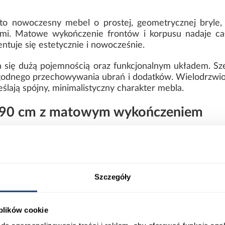
to nowoczesny mebel o prostej, geometrycznej bryle, 
mi. Matowe wykończenie frontów i korpusu nadaje ca
ntuje się estetycznie i nowocześnie.
 się dużą pojemnością oraz funkcjonalnym układem. Sz
godnego przechowywania ubrań i dodatków. Wielodrzwiow
ślają spójny, minimalistyczny charakter mebla.
 190 cm z matowym wykończeniem
z czarnymi detalami tworzy nowoczesny, kontrastowy efe
ną bryłę, która dobrze komponuje się z różnymi aranżac
rezentuje się estetycznie w codziennym użytkowaniu.
trwałej laminowanej płyty wiórowej, co zapewnia stabil
Szczegóły
5 kg podkreśla masywną budowę, która przekłada się na
 plików cookie