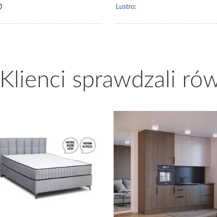
0
Lustro:
 Klienci sprawdzali ró