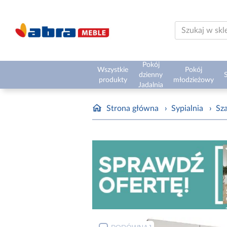
Pokój
Wszystkie
Pokój
dzienny
S
produkty
młodzieżowy
Jadalnia
Strona główna
›
Sypialnia
›
Sz