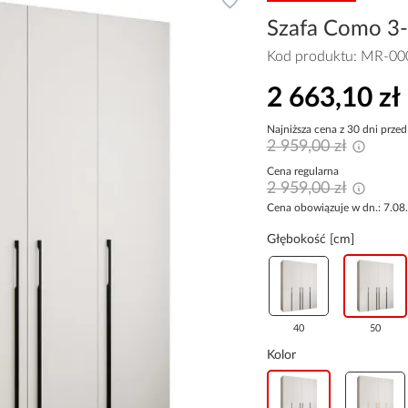
Szafa Como 3-1
Kod produktu:
MR-00
2 663,10 zł
Najniższa cena z 30 dni przed
2 959,00 zł
Cena regularna
2 959,00 zł
Cena obowiązuje w dn.: 7.08
Głębokość [cm]
40
50
Kolor