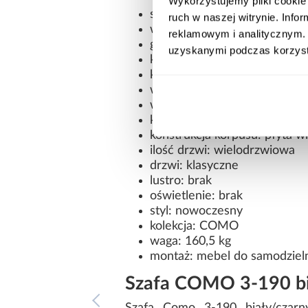
Wykorzystujemy pliki cookie 
szerokość: 190 cm
ruch w naszej witrynie. Inf
wysokość: 245,5 cm
reklamowym i analitycznym. 
głębokość: 50 cm
uzyskanymi podczas korzysta
kolor frontów: biały
kolor korpusu: biały
wykończenie frontów: mat
wykończenie korpusu: mat
konstrukcja frontów: płyta 
konstrukcja korpusu: płyta 
ilość drzwi: wielodrzwiowa
drzwi: klasyczne
lustro: brak
oświetlenie: brak
styl: nowoczesny
kolekcja: COMO
waga: 160,5 kg
montaż: mebel do samodziel
Szafa COMO 3-190 bi