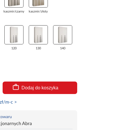
kaszmir/czarny
kaszmir/złoty
120
130
140
Dodaj do koszyka
zł/m-c >
 towaru
cjonarnych Abra