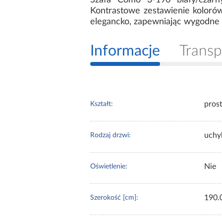
Szafa Como 3-190 biały/czarny
Kontrastowe zestawienie kolorów
elegancko, zapewniając wygodne
Informacje
Transp
pros
Kształt:
uchy
Rodzaj drzwi:
Nie
Oświetlenie:
190.
Szerokość [cm]: