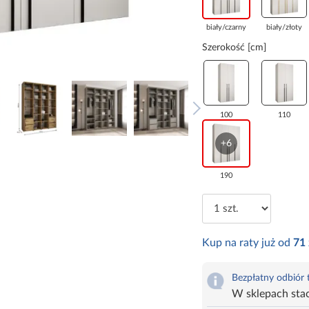
biały/czarny
biały/złoty
Szerokość [cm]
100
110
+6
190
Kup na raty już od
71
Bezpłatny odbiór
W sklepach sta