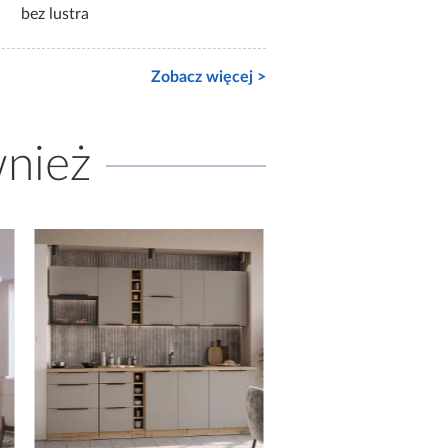
bez lustra
Zobacz więcej >
wnież