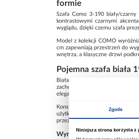
formie
Szafa Como 3-190 biały/czarny 
kontrastowymi czarnymi akcenta
wyglądu, dzięki czemu szafa preze
Model z kolekcji COMO wyróżnia
cm zapewniają przestrzeń do wy
wnętrza, a klasyczne drzwi podkre
Pojemna szafa biała
Biała kolorystyka w połączeniu 
zachować jednolitą, uporządkowa
elegancji i sprawiają, że mebel p
Konstrukcja została wykonana z 
Zgoda
użytkowanie. Solidna waga 160,
przez długi czas.
Niniejsza strona korzysta z
Wymiary i dane techniczne