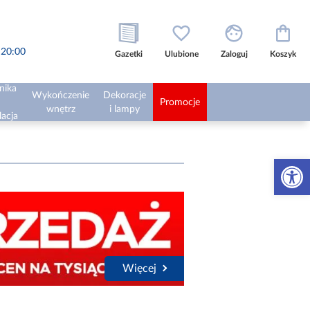
o 20:00
Gazetki
Ulubione
Zaloguj
Koszyk
nika
Wykończenie
Dekoracje
Promocje
wnętrz
i lampy
lacja
Otwórz 
Więcej