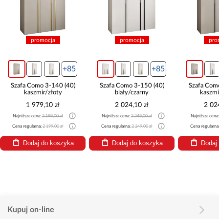
promocja
promocja
pro
+85
+85
Szafa Como 3-140 (40)
Szafa Como 3-150 (40)
Szafa Com
kaszmir/złoty
biały/czarny
kaszmi
1 979,10 zł
2 024,10 zł
2 02
Najniższa cena:
2 199,00 zł
Najniższa cena:
2 249,00 zł
Najniższa cena
Cena regularna:
2 199,00 zł
Cena regularna:
2 249,00 zł
Cena regularna
Dodaj do koszyka
Dodaj do koszyka
Dodaj
Kupuj on-line