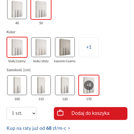
40
50
Kolor
+1
biały/czarny
biały/złoty
kaszmir/czarny
Szerokość [cm]
+8
100
110
120
170
Dodaj do koszyka
Kup na raty już od
68
zł/m-c >