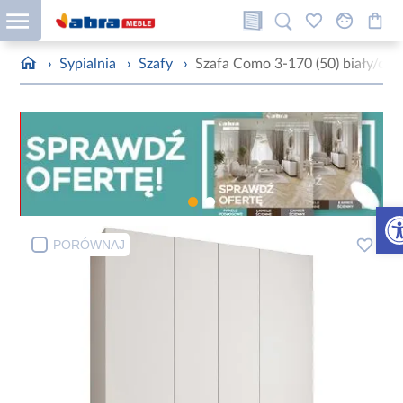
›
Sypialnia
›
Szafy
›
Szafa Como 3-170 (50) biały/cza
Otw
PORÓWNAJ