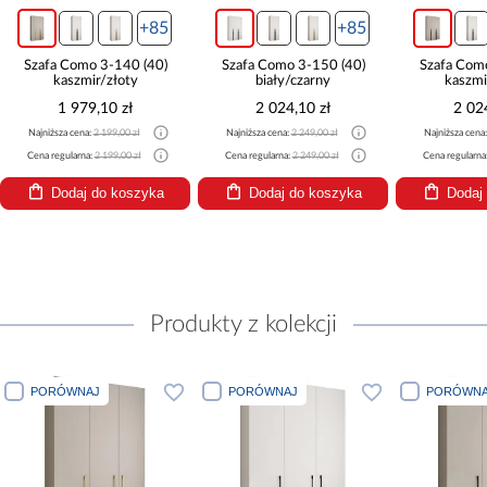
+85
+85
Szafa Como 3-140 (40)
Szafa Como 3-150 (40)
Szafa Com
kaszmir/złoty
biały/czarny
kaszmi
1 979,10 zł
2 024,10 zł
2 02
Najniższa cena:
2 199,00 zł
Najniższa cena:
2 249,00 zł
Najniższa cena
Cena regularna:
2 199,00 zł
Cena regularna:
2 249,00 zł
Cena regularna
Dodaj do koszyka
Dodaj do koszyka
Dodaj
Produkty z kolekcji
PORÓWNAJ
PORÓWNAJ
PORÓWNA