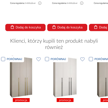
Cena regularna:
9 999,00 zł
Cena regularna:
9 999,00 zł
Cena regularna
Dodaj do koszyka
Dodaj do koszyka
Dodaj
Klienci, którzy kupili ten produkt nabyli
również
PORÓWNAJ
PORÓWNAJ
PORÓWNA
promocja
promocja
pro