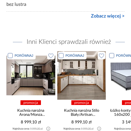
bez lustra
Zobacz więcej >
Inni Klienci sprawdzali również
PORÓWNAJ
PORÓWNAJ
PORÓWN
promocja
promocja
pro
a
Kuchnia narożna
Kuchnia narożna Stilo
Łóżko konty
Arona/Monza
Biały/Artisan
160x200 j
375x325x225
265x300x180 Cm
8 999,10 zł
8 999,10 zł
3 14
Najniższa cena:
9 999,00 zł
Najniższa cena:
9 999,00 zł
Najniższa cena