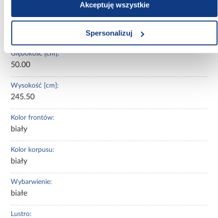
Nie
Akceptuję wszystkie
Szerokość [cm]:
170.00
Spersonalizuj
Głębokość [cm]:
50.00
Wysokość [cm]:
245.50
Kolor frontów:
biały
Kolor korpusu:
biały
Wybarwienie:
białe
Lustro: