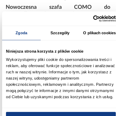
Nowoczesna szafa COMO do
uporządkowanej przestrzeni
Szafa Como 3-170 biały/czarny doskonale łączy estetykę z
wygodą użytkowania. Prosty design, pojemne wnętrze oraz
solidne wykonanie sprawiają, że mebel świetnie prezentuje się w
Zgoda
Szczegóły
O plikach cookies
nowoczesnych aranżacjach. Jasna kolorystyka i matowe
wykończenie nadają całości eleganckiego wyglądu, a uniwersalna
forma pozwala łatwo dopasować szafę do różnych stylów
wnętrzarskich.
Niniejsza strona korzysta z plików cookie
Informacje
Transport
Informacje o pro
Wykorzystujemy pliki cookie do spersonalizowania treści i
reklam, aby oferować funkcje społecznościowe i analizować
ruch w naszej witrynie. Informacje o tym, jak korzystasz z
Kształt:
naszej witryny, udostępniamy partnerom
proste
społecznościowym, reklamowym i analitycznym. Partnerzy
mogą połączyć te informacje z innymi danymi otrzymanymi
Rodzaj drzwi:
od Ciebie lub uzyskanymi podczas korzystania z ich usług.
uchylne
Oświetlenie: