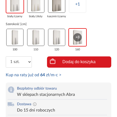
+1
biały/czarny
biały/złoty
kaszmir/czarny
Szerokość [cm]
+8
100
110
120
160
Dodaj do koszyka
Kup na raty już od
64
zł/m-c >
Bezpłatny odbiór towaru
W sklepach stacjonarnych Abra
Dostawa
Do 15 dni roboczych