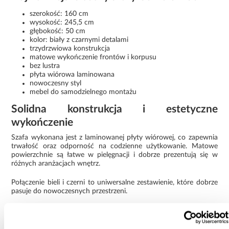
szerokość: 160 cm
wysokość: 245,5 cm
głębokość: 50 cm
kolor: biały z czarnymi detalami
trzydrzwiowa konstrukcja
matowe wykończenie frontów i korpusu
bez lustra
płyta wiórowa laminowana
nowoczesny styl
mebel do samodzielnego montażu
Solidna konstrukcja i estetyczne
wykończenie
Szafa wykonana jest z laminowanej płyty wiórowej, co zapewnia
trwałość oraz odporność na codzienne użytkowanie. Matowe
powierzchnie są łatwe w pielęgnacji i dobrze prezentują się w
różnych aranżacjach wnętrz.
Połączenie bieli i czerni to uniwersalne zestawienie, które dobrze
pasuje do nowoczesnych przestrzeni.
Funkcjonalna szafa Como 3-160
Szafa Como 3-160 biały/czarny to praktyczne rozwiązanie dla