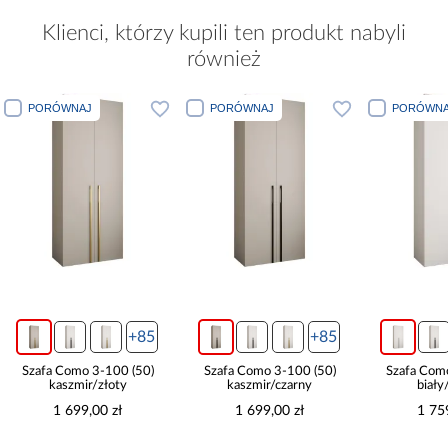
Klienci, którzy kupili ten produkt nabyli
również
PORÓWNAJ
PORÓWNAJ
PORÓWNA
+85
+85
Szafa Como 3-100 (50)
Szafa Como 3-100 (50)
Szafa Com
kaszmir/złoty
kaszmir/czarny
biały
1 699,00 zł
1 699,00 zł
1 75