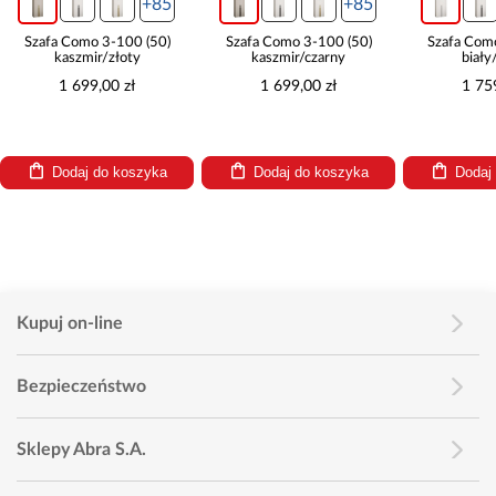
+85
+85
Szafa Como 3-100 (50)
Szafa Como 3-100 (50)
Szafa Com
kaszmir/złoty
kaszmir/czarny
biały
1 699,00 zł
1 699,00 zł
1 75
Dodaj do koszyka
Dodaj do koszyka
Dodaj
Kupuj on-line
Bezpieczeństwo
Sklepy Abra S.A.