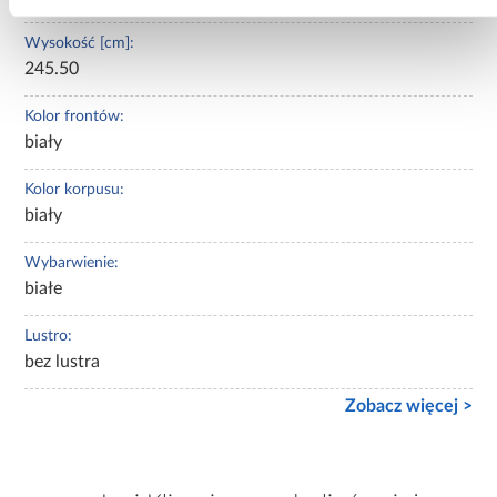
Wysokość [cm]:
245.50
Kolor frontów:
biały
Kolor korpusu:
biały
Wybarwienie:
białe
Lustro:
bez lustra
Zobacz więcej >