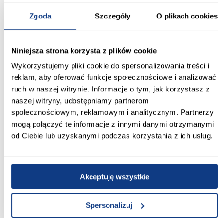
osób poszukujących pojemnej i eleganckiej szafy w nowoczesnym
Zgoda
Szczegóły
O plikach cookies
stylu. Solidna konstrukcja i przemyślany układ sprawiają, że
sprawdzi się w codziennym użytkowaniu.
Informacje
Transport
Informacje o pro
Niniejsza strona korzysta z plików cookie
Wykorzystujemy pliki cookie do spersonalizowania treści i
Kształt:
reklam, aby oferować funkcje społecznościowe i analizować
proste
ruch w naszej witrynie. Informacje o tym, jak korzystasz z
naszej witryny, udostępniamy partnerom
Rodzaj drzwi:
społecznościowym, reklamowym i analitycznym. Partnerzy
uchylne
mogą połączyć te informacje z innymi danymi otrzymanymi
od Ciebie lub uzyskanymi podczas korzystania z ich usług.
Oświetlenie:
Nie
Szerokość [cm]:
Akceptuję wszystkie
160.00
Spersonalizuj
Głębokość [cm]:
50.00