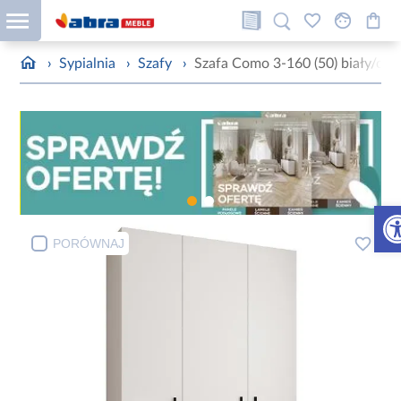
›
Sypialnia
›
Szafy
›
Szafa Como 3-160 (50) biały/cza
Otw
PORÓWNAJ