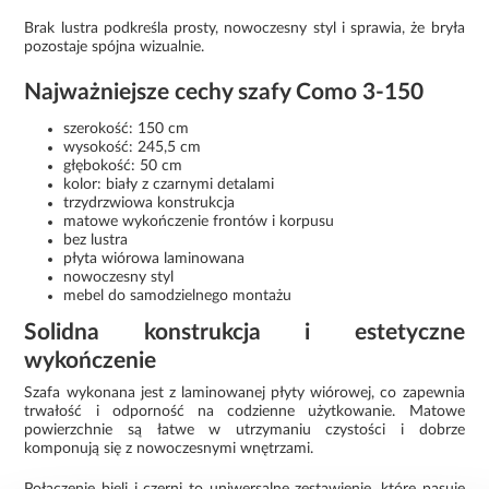
Brak lustra podkreśla prosty, nowoczesny styl i sprawia, że bryła
pozostaje spójna wizualnie.
Najważniejsze cechy szafy Como 3-150
szerokość: 150 cm
wysokość: 245,5 cm
głębokość: 50 cm
kolor: biały z czarnymi detalami
trzydrzwiowa konstrukcja
matowe wykończenie frontów i korpusu
bez lustra
płyta wiórowa laminowana
nowoczesny styl
mebel do samodzielnego montażu
Solidna konstrukcja i estetyczne
wykończenie
Szafa wykonana jest z laminowanej płyty wiórowej, co zapewnia
trwałość i odporność na codzienne użytkowanie. Matowe
powierzchnie są łatwe w utrzymaniu czystości i dobrze
komponują się z nowoczesnymi wnętrzami.
Połączenie bieli i czerni to uniwersalne zestawienie, które pasuje