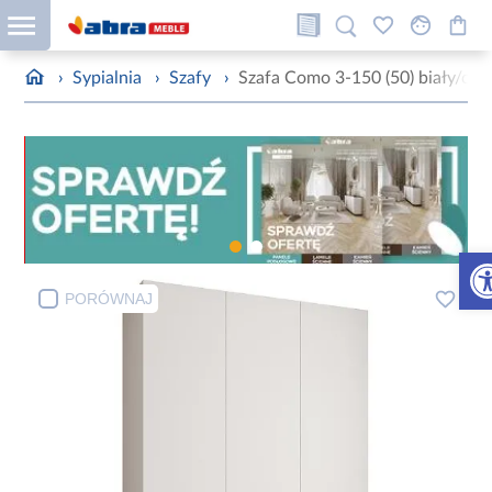
›
Sypialnia
›
Szafy
›
Szafa Como 3-150 (50) biały/cza
Otw
PORÓWNAJ