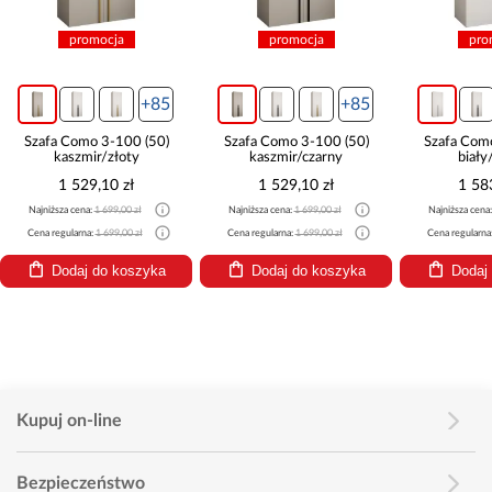
promocja
promocja
pro
+85
+85
Szafa Como 3-100 (50)
Szafa Como 3-100 (50)
Szafa Com
kaszmir/złoty
kaszmir/czarny
biały
1 529,10 zł
1 529,10 zł
1 58
Najniższa cena:
1 699,00 zł
Najniższa cena:
1 699,00 zł
Najniższa cena
Cena regularna:
1 699,00 zł
Cena regularna:
1 699,00 zł
Cena regularna
Dodaj do koszyka
Dodaj do koszyka
Dodaj
Kupuj on-line
Bezpieczeństwo