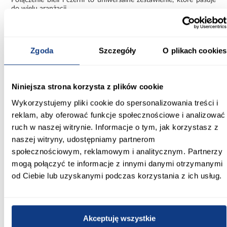
do wielu aranżacji.
Funkcjonalna szafa Como 3-150
Szafa Como 3-150 biały/czarny to praktyczne rozwiązanie dla
Zgoda
Szczegóły
O plikach cookies
osób szukających pojemnej i estetycznej szafy w nowoczesnym
stylu. Solidna konstrukcja i przemyślany układ sprawiają, że
sprawdzi się w codziennym użytkowaniu.
Niniejsza strona korzysta z plików cookie
Informacje
Transport
Informacje o pro
Wykorzystujemy pliki cookie do spersonalizowania treści i
reklam, aby oferować funkcje społecznościowe i analizować
Kształt:
ruch w naszej witrynie. Informacje o tym, jak korzystasz z
proste
naszej witryny, udostępniamy partnerom
społecznościowym, reklamowym i analitycznym. Partnerzy
Rodzaj drzwi:
mogą połączyć te informacje z innymi danymi otrzymanymi
uchylne
od Ciebie lub uzyskanymi podczas korzystania z ich usług.
Oświetlenie:
Nie
Akceptuję wszystkie
Szerokość [cm]: