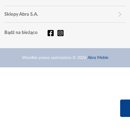
Sklepy Abra S.A.
Bądź na bieżąco
Wszelkie prawa zastrzeżone © 2026
Abra Meble
660 627 6
Infolinia dziś od 9