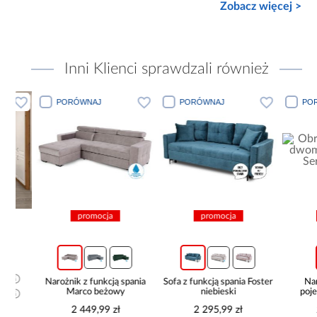
Zobacz więcej >
Inni Klienci sprawdzali również
PORÓWNAJ
PORÓWNAJ
PORÓWN
promocja
promocja
pro
Narożnik z funkcją spania
Sofa z funkcją spania Foster
Narożni
Marco beżowy
niebieski
pojemnik
be
2 449,99 zł
2 295,99 zł
2 11