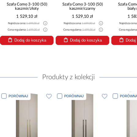
Szafa Como 3-100 (50)
Szafa Como 3-100 (50)
Szafa Com
kaszmir/złoty
kaszmir/czarny
biały
1 529,10 zł
1 529,10 zł
1 58
Najniższa cena:
1 699,00 zł
Najniższa cena:
1 699,00 zł
Najniższa cena
Cena regularna:
1 699,00 zł
Cena regularna:
1 699,00 zł
Cena regularna
Dodaj do koszyka
Dodaj do koszyka
Dodaj
Produkty z kolekcji
PORÓWNAJ
PORÓWNAJ
PORÓWNA