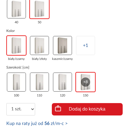
40
50
Kolor
+1
biały/czarny
biały/złoty
kaszmir/czarny
Szerokość [cm]
+8
100
110
120
150
Dodaj do koszyka
Kup na raty już od
56
zł/m-c >