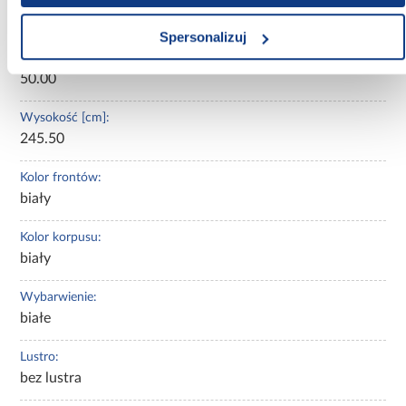
150.00
Spersonalizuj
Głębokość [cm]:
50.00
Wysokość [cm]:
245.50
Kolor frontów:
biały
Kolor korpusu:
biały
Wybarwienie:
białe
Lustro:
bez lustra