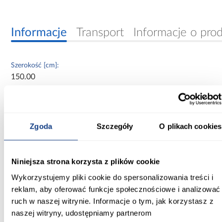
Informacje
Transport
Informacje o pro
Szerokość [cm]:
150.00
Głębokość [cm]:
40.00
Zgoda
Szczegóły
O plikach cookies
Wysokość [cm]:
245.50
Niniejsza strona korzysta z plików cookie
Kolor frontów:
beżowy
Wykorzystujemy pliki cookie do spersonalizowania treści i
reklam, aby oferować funkcje społecznościowe i analizować
Kolor korpusu:
ruch w naszej witrynie. Informacje o tym, jak korzystasz z
beżowy
naszej witryny, udostępniamy partnerom