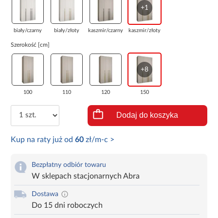
+1
biały/czarny
biały/złoty
kaszmir/czarny
kaszmir/złoty
Szerokość [cm]
+8
100
110
120
150
Dodaj do koszyka
Kup na raty już od
60
zł/m-c >
Bezpłatny odbiór towaru
W sklepach stacjonarnych Abra
Dostawa
Do 15 dni roboczych