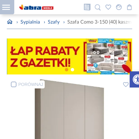
›
Sypialnia
›
Szafy
›
Szafa Como 3-150 (40) kaszmir/z
Otw
PORÓWNAJ