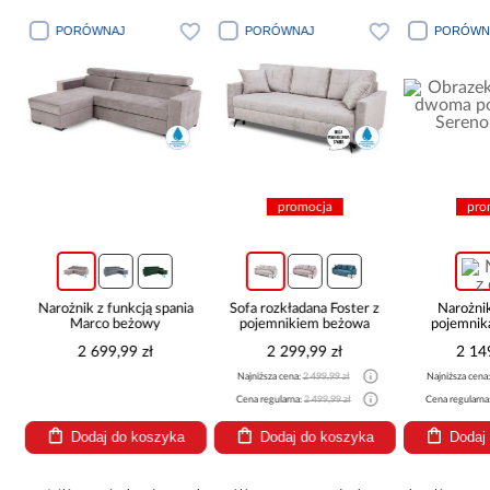
PORÓWNAJ
PORÓWNAJ
PORÓWN
promocja
pro
c
Narożnik z funkcją spania
Sofa rozkładana Foster z
Narożni
Marco beżowy
pojemnikiem beżowa
pojemnik
be
2 699,99 zł
2 299,99 zł
2 14
Najniższa cena:
2 499,99 zł
Najniższa cena
Cena regularna:
2 499,99 zł
Cena regularna
Dodaj do koszyka
Dodaj do koszyka
Dodaj