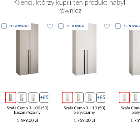
Klienci, którzy kupili ten produkt nabyli
również
PORÓWNAJ
PORÓWNAJ
PORÓWNA
+85
+85
Szafa Como 3-100 (50)
Szafa Como 3-110 (50)
Szafa Com
kaszmir/czarny
biały/czarny
biał
1 699,00 zł
1 759,00 zł
1 75