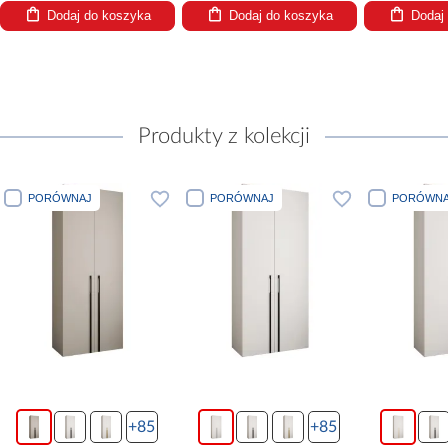
Dodaj do koszyka
Dodaj do koszyka
Dodaj
Produkty z kolekcji
PORÓWNAJ
PORÓWNAJ
PORÓWNA
+85
+85