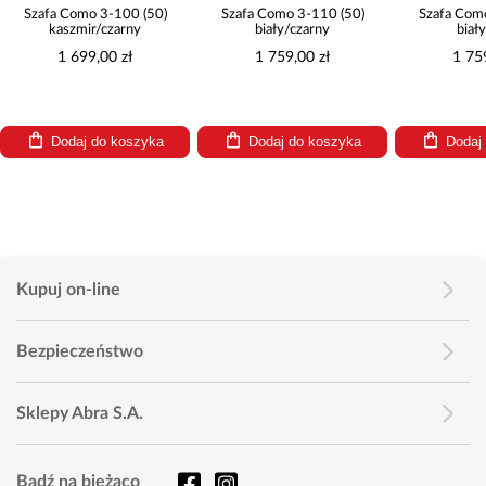
Szafa Como 3-100 (50)
Szafa Como 3-110 (50)
Szafa Com
kaszmir/czarny
biały/czarny
biał
1 699,00 zł
1 759,00 zł
1 75
Dodaj do koszyka
Dodaj do koszyka
Dodaj
Kupuj on-line
Bezpieczeństwo
Sklepy Abra S.A.
Bądź na bieżąco