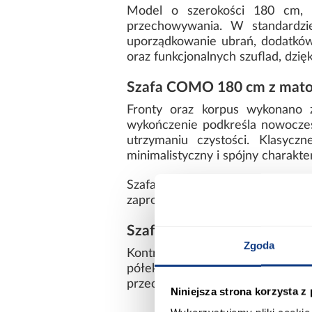
Model o szerokości 180 cm, 
przechowywania. W standardzi
uporządkowanie ubrań, dodatków
oraz funkcjonalnych szuflad, dz
Szafa COMO 180 cm z mato
Fronty oraz korpus wykonano 
wykończenie podkreśla nowoczesn
utrzymaniu czystości. Klasyc
minimalistyczny i spójny charakter
Szafa Como 3-180 biały/czarny
zaprojektowany układ wnętrza spr
Szafa COMO biały/czarny – 
Zgoda
Kontrast bieli i czerni nadaje s
półek oraz szeroka konstrukc
przechowywanie, zachowując est
Niniejsza strona korzysta z