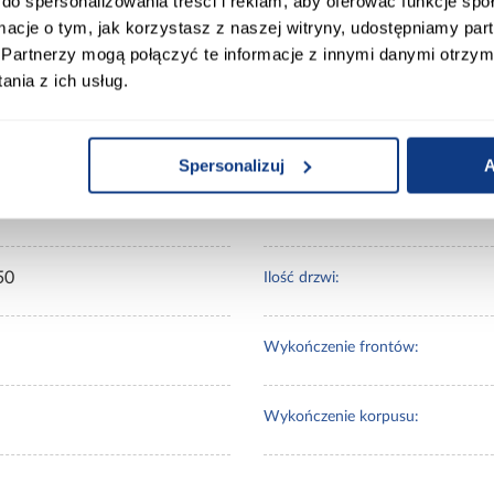
do spersonalizowania treści i reklam, aby oferować funkcje sp
ort
Informacje o produkcie
ormacje o tym, jak korzystasz z naszej witryny, udostępniamy p
Partnerzy mogą połączyć te informacje z innymi danymi otrzym
nia z ich usług.
00
Wybarwienie:
Spersonalizuj
A
0
Lustro:
50
Ilość drzwi:
Wykończenie frontów:
Wykończenie korpusu: