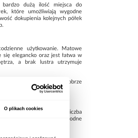
bardzo dużą ilość miejsca do
ek, które umożliwiają wygodne
wość dokupienia kolejnych półek
b.
codzienne użytkowanie. Matowe
 się elegancko oraz jest łatwa w
trza, a brak lustra utrzymuje
abilna konstrukcja oraz dobrze
dużą funkcjonalność.
O plikach cookies
minimalistyczny styl. Duża liczba
nizację przestrzeni i wygodne