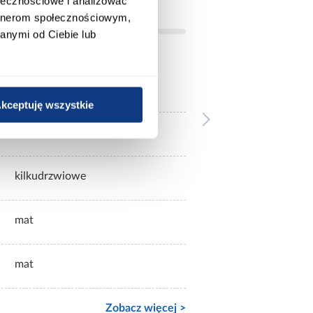
ołecznościowe i analizować
artnerom społecznościowym,
anymi od Ciebie lub
białe
kceptuję wszystkie
bez lustra
kilkudrzwiowe
mat
mat
Zobacz więcej >