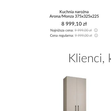
Kuchnia narożna
Kuchnia narożna Stilo
/Monza 375x325x225
Biały/Artisan 265x300x180
Cm
8 999,10 zł
8 999,10 zł
sza cena:
9 999,00 zł
Najniższa cena:
9 999,00 zł
egularna:
9 999,00 zł
Cena regularna:
9 999,00 zł
Klienci,