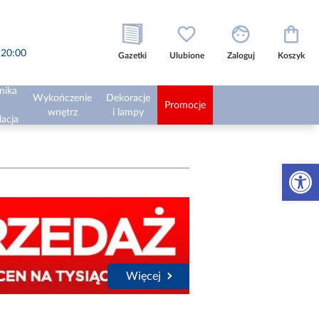
o 20:00
Gazetki
Ulubione
Zaloguj
Koszyk
nika
Wykończenie
Dekoracje
Promocje
wnętrz
i lampy
lacja
Otwórz 
Więcej