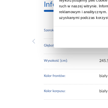
Wykorzystujemy pliki cookie 
Informacje
Transp
ruch w naszej witrynie. Inf
reklamowym i analitycznym. 
uzyskanymi podczas korzysta
180.
Szerokość [cm]:
40.0
Głębokość [cm]:
245.
Wysokość [cm]:
biały
Kolor frontów:
biały
Kolor korpusu: