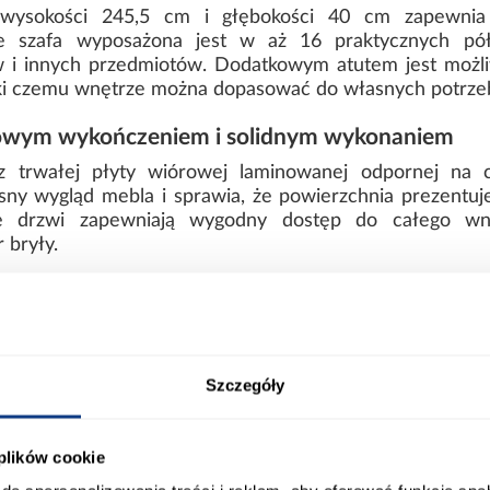
wysokości 245,5 cm i głębokości 40 cm zapewnia 
e szafa wyposażona jest w aż 16 praktycznych pół
 i innych przedmiotów. Dodatkowym atutem jest możli
ięki czemu wnętrze można dopasować do własnych potrze
wym wykończeniem i solidnym wykonaniem
z trwałej płyty wiórowej laminowanej odpornej na 
y wygląd mebla i sprawia, że powierzchnia prezentuje
zne drzwi zapewniają wygodny dostęp do całego wnę
 bryły.
 waży 143,5 kg i wymaga samodzielnego montażu. St
awiają, że model oferuje wysoki komfort użytkowania i 
nowoczesny kontrast i duża pojemność
Szczegóły
zafie wyrazisty, nowoczesny wygląd, który podkreśla jej 
ja sprawiają, że model zapewnia bardzo dobrą orga
etyczny oraz uporządkowany wygląd.
 plików cookie