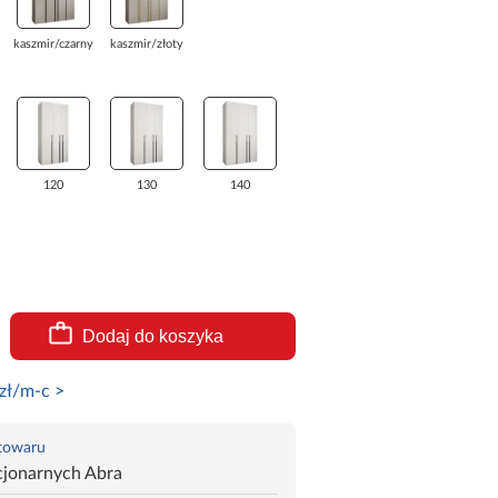
kaszmir/czarny
kaszmir/złoty
120
130
140
Dodaj do koszyka
zł/m-c >
 towaru
cjonarnych Abra