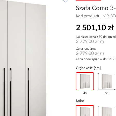
Szafa Como 3-1
Kod produktu:
MR-00
2 501,10 zł
Najniższa cena z 30 dni przed
2 779,00 zł
Cena regularna
2 779,00 zł
Cena obowiązuje w dn.: 7.08
Głębokość [cm]
40
50
Kolor