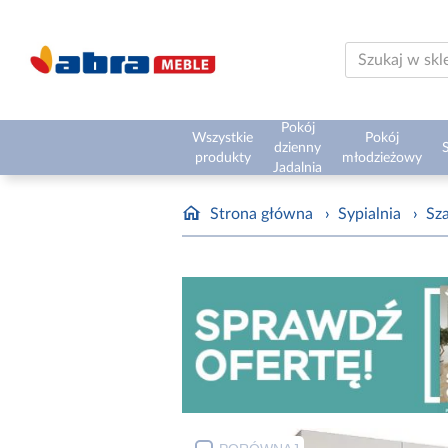
Pokój
Wszystkie
Pokój
dzienny
S
produkty
młodzieżowy
Jadalnia
Strona główna
›
Sypialnia
›
Sz