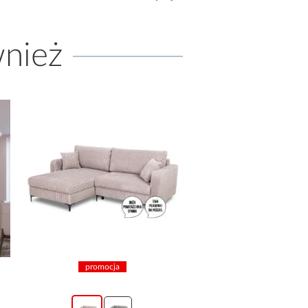
wnież
promocja
promocja