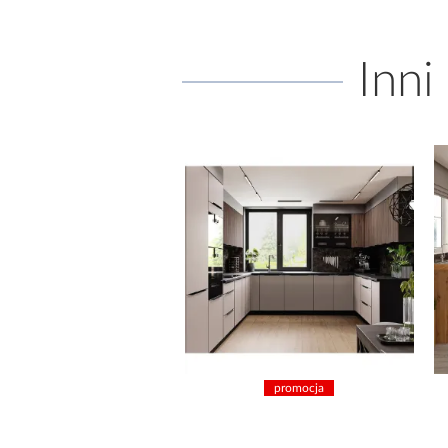
Inni
promocja
promocja