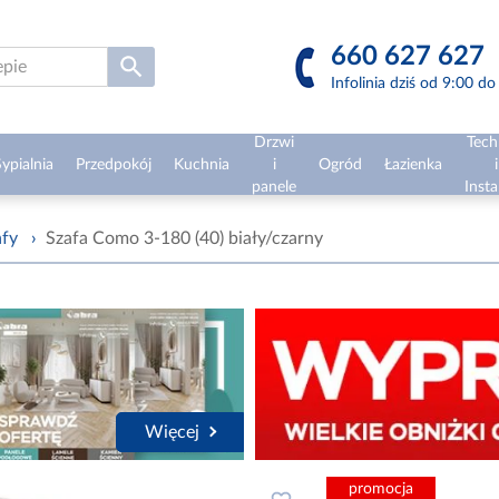
660 627 627
Infolinia dziś od 9:00 d
Drzwi
Tech
ypialnia
Przedpokój
Kuchnia
i
Ogród
Łazienka
i
panele
Insta
afy
›
Szafa Como 3-180 (40) biały/czarny
Więcej
promocja