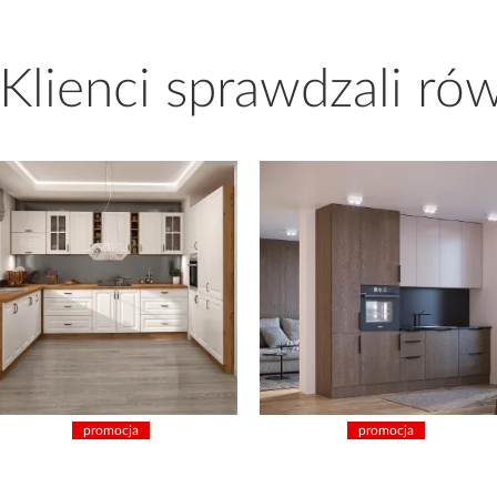
 Klienci sprawdzali ró
promocja
promocja