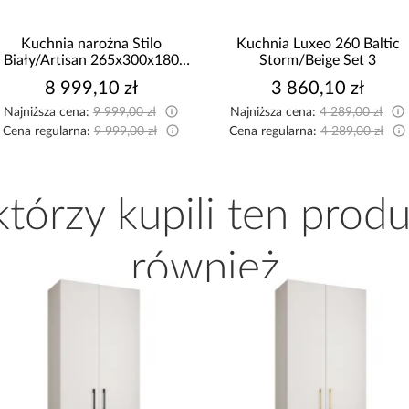
Kuchnia Luxeo 260 Baltic
Narożnik Como z dwoma
Storm/Beige Set 3
pojemnikami sztruks beżow
3 860,10 zł
2 519,99 zł
Najniższa cena:
4 289,00 zł
Najniższa cena:
2 599,99 zł
Cena regularna:
4 289,00 zł
Cena regularna:
2 799,99 zł
 którzy kupili ten produ
również