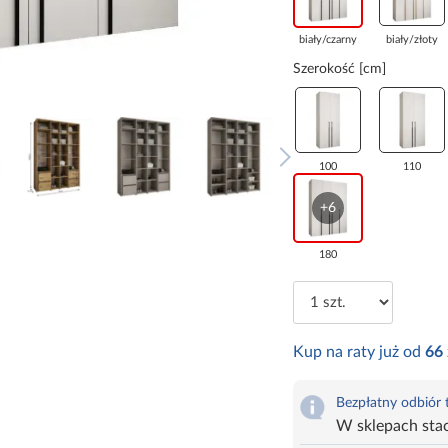
biały/czarny
biały/złoty
Szerokość [cm]
100
110
+6
180
Kup na raty już od
66
Bezpłatny odbiór
W sklepach sta