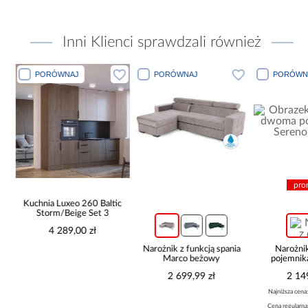
Inni Klienci sprawdzali również
PORÓWNAJ
PORÓWNAJ
promocja
 260 Baltic
e Set 3
0 zł
Narożnik z funkcją spania
Narożnik z dwoma
So
Marco beżowy
pojemnikami Sereno
beżowy
2 699,99 zł
2 149,99 zł
Najniższa cena:
2 349,99 zł
Cena regularna:
2 349,99 zł