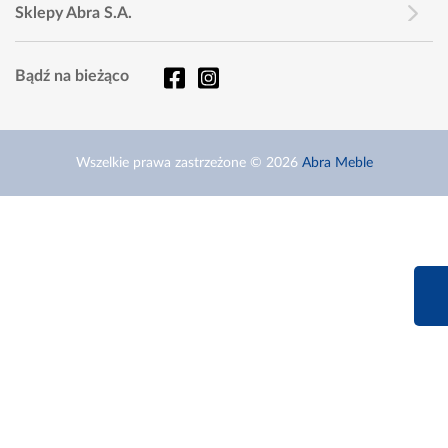
Sklepy Abra S.A.
Bądź na bieżąco
Wszelkie prawa zastrzeżone © 2026
Abra Meble
660 627 6
Infolinia dziś od 9