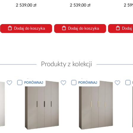
2 539,00 zł
2 539,00 zł
2 59
Dodaj do koszyka
Dodaj do koszyka
Dodaj
Produkty z kolekcji
PORÓWNAJ
PORÓWNAJ
PORÓWNA