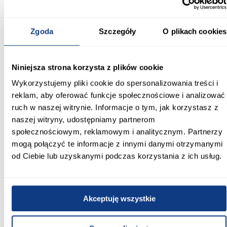
funkcjonalna elegancja
Szafa Como 4-160 kaszmir/złoty łączy nowoczesny design,
praktyczne rozwiązania i estetyczne wykończenie. Stonowana
Zgoda
Szczegóły
O plikach cookies
kolorystyka kaszmiru, matowe powierzchnie oraz złote detale
sprawiają, że mebel prezentuje się stylowo i elegancko, oferując
wygodne i uporządkowane przechowywanie na co dzień.
Niniejsza strona korzysta z plików cookie
Informacje
Transport
Informacje o pro
Wykorzystujemy pliki cookie do spersonalizowania treści i
reklam, aby oferować funkcje społecznościowe i analizować
ruch w naszej witrynie. Informacje o tym, jak korzystasz z
Kształt:
proste
naszej witryny, udostępniamy partnerom
społecznościowym, reklamowym i analitycznym. Partnerzy
Rodzaj drzwi:
mogą połączyć te informacje z innymi danymi otrzymanymi
uchylne
od Ciebie lub uzyskanymi podczas korzystania z ich usług.
Oświetlenie:
Nie
Akceptuję wszystkie
Szerokość [cm]:
160.00