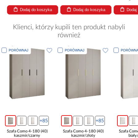
o koszyka
Dodaj do koszyka
Dodaj do koszyka
Klienci, którzy kupili ten produkt nabyli
również
PORÓWNAJ
PORÓWNAJ
PORÓWNA
+85
+85
Szafa Como 4-180 (40)
Szafa Como 4-180 (40)
Szafa Com
kaszmir/czarny
kaszmir/złoty
biały