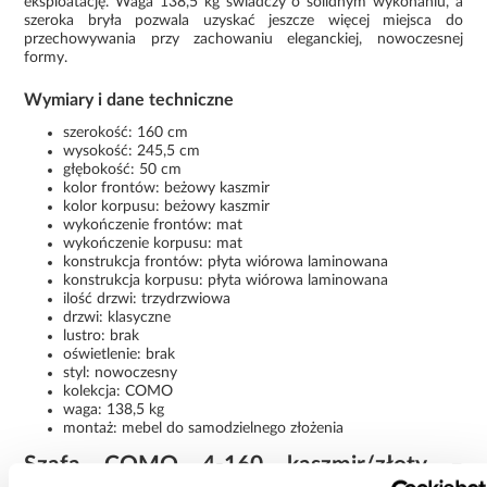
eksploatację. Waga 138,5 kg świadczy o solidnym wykonaniu, a
szeroka bryła pozwala uzyskać jeszcze więcej miejsca do
przechowywania przy zachowaniu eleganckiej, nowoczesnej
formy.
Wymiary i dane techniczne
szerokość: 160 cm
wysokość: 245,5 cm
głębokość: 50 cm
kolor frontów: beżowy kaszmir
kolor korpusu: beżowy kaszmir
wykończenie frontów: mat
wykończenie korpusu: mat
konstrukcja frontów: płyta wiórowa laminowana
konstrukcja korpusu: płyta wiórowa laminowana
ilość drzwi: trzydrzwiowa
drzwi: klasyczne
lustro: brak
oświetlenie: brak
styl: nowoczesny
kolekcja: COMO
waga: 138,5 kg
montaż: mebel do samodzielnego złożenia
Szafa COMO 4-160 kaszmir/złoty –