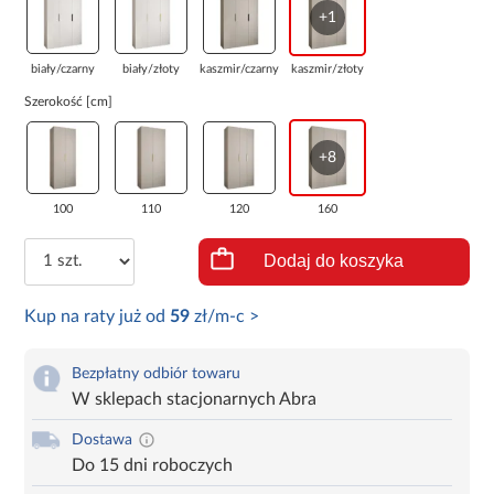
+1
biały/czarny
biały/złoty
kaszmir/czarny
kaszmir/złoty
Szerokość [cm]
+8
100
110
120
160
Dodaj do koszyka
Kup na raty już od
59
zł/m-c >
Bezpłatny odbiór towaru
W sklepach stacjonarnych Abra
Dostawa
Do 15 dni roboczych