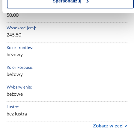
Spersonalizuj
Głębokość [cm]:
50.00
Wysokość [cm]:
245.50
Kolor frontów:
beżowy
Kolor korpusu:
beżowy
Wybarwienie:
beżowe
Lustro:
bez lustra
Zobacz więcej >