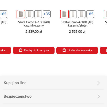
+85
+85
Szafa Como 4-180 (40)
Szafa Como 4-180 (40)
Szafa Com
kaszmir/czarny
kaszmir/złoty
biały
2 539,00 zł
2 539,00 zł
2 59
Dodaj do koszyka
Dodaj do koszyka
Dodaj
Kupuj on-line
Bezpieczeństwo