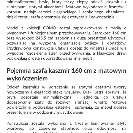
minimalistycznej bryle, który łączy ciepły odcień kaszmiru z
subtelnymi złotymi akcentami. Matowe wykończenie frontów i
korpusu nadaje całości eleganckiego i spokojnego charakteru,
dzięki czemu szafa prezentuje się estetycznie i nowocześnie.
Model z kolekcji COMO został zaprojektowany z myślą o
wygodnym i funkcjonalnym przechowywaniu. Szerokość 160 cm
oraz wysokość 245,5 cm zapewniają dużą przestrzeń użytkową,
pozwalając na wygodną organizację odzieży i dodatków.
Trzydrzwiowa konstrukcja ułatwia dostęp do wnętrza i umożliwia
wygodne rozdzielenie stref przechowywania, a klasyczne drzwi
podkreślają prostą i uporządkowaną linię mebla.
Pojemna szafa kaszmir 160 cm z matowym
wykończeniem
Odcień kaszmiru w połączeniu ze złotymi detalami tworzy
nowoczesny i elegancki efekt wizualny. Brak lustra sprawia, że
bryła pozostaje minimalistyczna i jednolita, co ułatwia
dopasowanie szafy do różnych aranżacji wnętrz. Matowe
powierzchnie podkreślają estetykę i sprawiają, że mebel dobrze
prezentuje się w codziennym użytkowaniu.
Konstrukcja została wykonana z trwałej laminowanej płyty
wiórowej, co zapewnia stabilność oraz odporność na