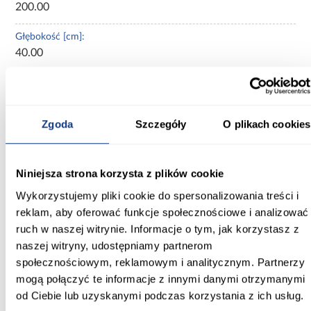
200.00
Głębokość [cm]:
40.00
Wysokość [cm]:
245.50
Zgoda
Szczegóły
O plikach cookies
Kolor frontów:
beżowy
Niniejsza strona korzysta z plików cookie
Kolor korpusu:
beżowy
Wykorzystujemy pliki cookie do spersonalizowania treści i
reklam, aby oferować funkcje społecznościowe i analizować
Wybarwienie:
ruch w naszej witrynie. Informacje o tym, jak korzystasz z
beżowe
naszej witryny, udostępniamy partnerom
społecznościowym, reklamowym i analitycznym. Partnerzy
Lustro:
mogą połączyć te informacje z innymi danymi otrzymanymi
bez lustra
od Ciebie lub uzyskanymi podczas korzystania z ich usług.