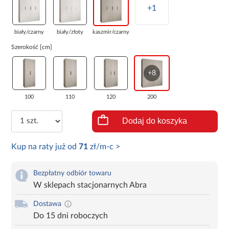
+1
biały/czarny
biały/złoty
kaszmir/czarny
Szerokość [cm]
+8
100
110
120
200
Dodaj do koszyka
Kup na raty już od
71
zł/m-c >
Bezpłatny odbiór towaru
W sklepach stacjonarnych Abra
Dostawa
Do 15 dni roboczych