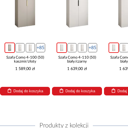
+85
+85
Szafa Como 4-100 (50)
Szafa Como 4-110 (50)
Szafa Com
kaszmir/złoty
biały/czarny
biał
1 589,00 zł
1 639,00 zł
1 63
Dodaj do koszyka
Dodaj do koszyka
Dodaj
Produkty z kolekcji