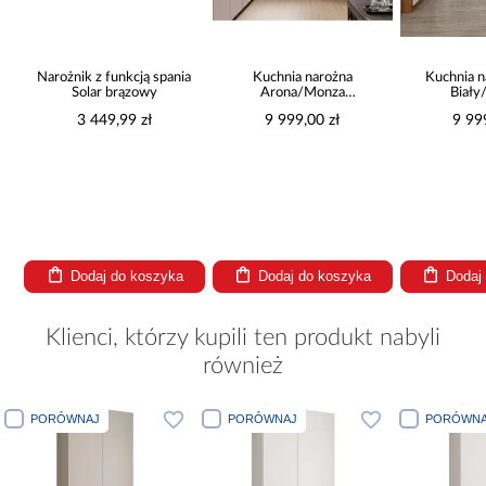
nia
Kuchnia narożna
Kuchnia narożna Stilo
Kuchnia L
Arona/Monza
Biały/Artisan
Storm/
375x325x225
265x300x180 Cm
9 999,00 zł
9 999,00 zł
4 2
a
Dodaj do koszyka
Dodaj do koszyka
Doda
Klienci, którzy kupili ten produkt nabyli
również
PORÓWNAJ
PORÓWNAJ
PORÓWNA