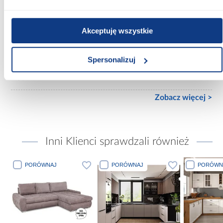
Ilość drzwi:
kilkudrzwiowe
Akceptuję wszystkie
Wykończenie frontów:
mat
Spersonalizuj
Wykończenie korpusu:
mat
Zobacz więcej >
Inni Klienci sprawdzali również
PORÓWNAJ
PORÓWNAJ
PORÓW