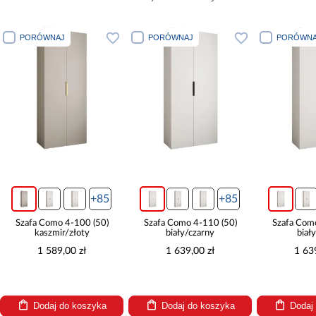
PORÓWNAJ
PORÓWNAJ
PORÓWNA
+85
+85
Szafa Como 4-100 (50)
Szafa Como 4-110 (50)
Szafa Com
kaszmir/złoty
biały/czarny
biał
1 589,00 zł
1 639,00 zł
1 63
Dodaj do koszyka
Dodaj do koszyka
Dodaj