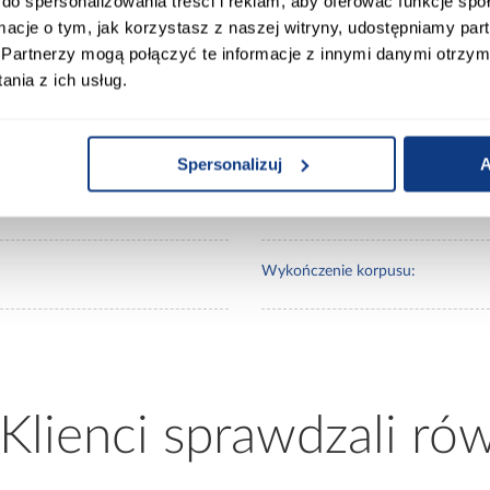
do spersonalizowania treści i reklam, aby oferować funkcje sp
ormacje o tym, jak korzystasz z naszej witryny, udostępniamy p
Partnerzy mogą połączyć te informacje z innymi danymi otrzym
0
Lustro:
nia z ich usług.
50
Ilość drzwi:
Spersonalizuj
A
Wykończenie frontów:
Wykończenie korpusu:
 Klienci sprawdzali ró