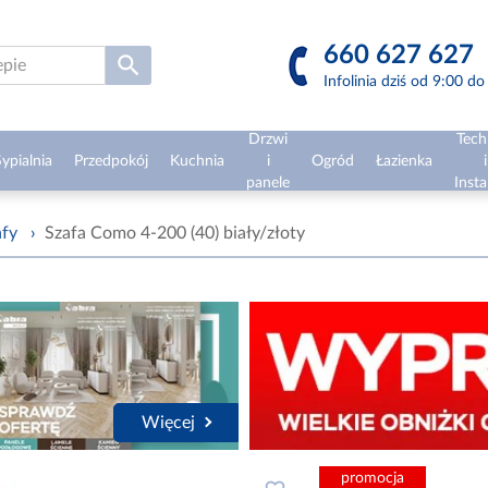
660 627 627
Infolinia dziś od 9:00 d
Drzwi
Tech
ypialnia
Przedpokój
Kuchnia
i
Ogród
Łazienka
i
panele
Insta
afy
›
Szafa Como 4-200 (40) biały/złoty
Więcej
promocja