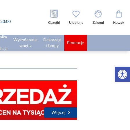
o 20:00
Gazetki
Ulubione
Zaloguj
Koszyk
nika
Wykończenie
Dekoracje
Promocje
wnętrz
i lampy
lacja
Otwórz 
Więcej