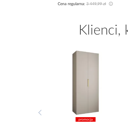
egularna:
3 449,99 zł
Cena regularna:
9 999,00 zł
Klienci,
promocja
promocja