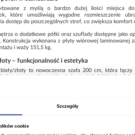
ektowane z myślą o bardzo dużej ilości miejsca d
k, które umożliwiają wygodne rozmieszczenie ubrań
ia dostęp do poszczególnych stref, co zwiększa komfort
ętrza o dodatkowe półki oraz szuflady dostępne jako op
. Konstrukcja wykonana z płyty wiórowej laminowanej za
ażu i waży 151,5 kg.
ty – funkcjonalność i estetyka
ały/złoty to nowoczesna szafa 200 cm, która łączy
 złota tworzy elegancki, a jednocześnie lekki wizualnie
ort
Informacje o produkcie
Szczegóły
 plików cookie
00
Wybarwienie: