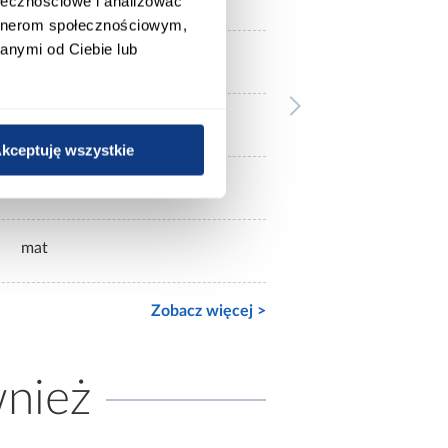
ołecznościowe i analizować
artnerom społecznościowym,
anymi od Ciebie lub
bez lustra
kilkudrzwiowe
kceptuję wszystkie
mat
mat
Zobacz więcej >
wnież