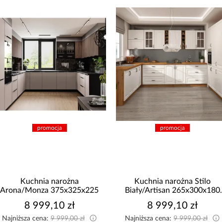
promocja
promocja
Kuchnia narożna Stilo
Kuchnia Luxeo 260 Baltic
Biały/Artisan 265x300x180
Storm/Beige Set 3
Cm
8 999,10 zł
3 860,10 zł
Najniższa cena:
9 999,00 zł
Najniższa cena:
4 289,00 zł