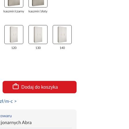
kaszmir/czarny
kaszmir/złoty
120
130
140
Dodaj do koszyka
zł/m-c >
 towaru
cjonarnych Abra