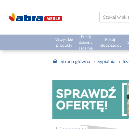
Pokój
Wszystkie
Pokój
dzienny
S
produkty
młodzieżowy
Jadalnia
Strona główna
›
Sypialnia
›
Sz