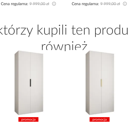
Cena regularna:
9 999,00 zł
Cena regularna:
4 289,00 zł
 którzy kupili ten produ
również
promocja
promocja