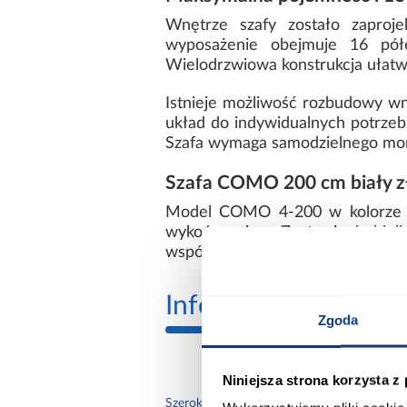
Wnętrze szafy zostało zaproj
wyposażenie obejmuje 16 półe
Wielodrzwiowa konstrukcja ułatw
Istnieje możliwość rozbudowy wn
układ do indywidualnych potrzeb
Szafa wymaga samodzielnego mont
Szafa COMO 200 cm biały zło
Model COMO 4-200 w kolorze bi
wykończeniem. Zestawienie bieli i
współczesne aranżacje.
Informacje
Transp
Zgoda
Niniejsza strona korzysta z
200.
Szerokość [cm]: