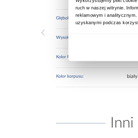
Wykorzystujemy pliki cookie 
ruch w naszej witrynie. Inf
reklamowym i analitycznym. 
40.0
Głębokość [cm]:
uzyskanymi podczas korzysta
245.
Wysokość [cm]:
biały
Kolor frontów:
biały
Kolor korpusu:
Inni