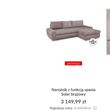
promocja
promocja
nik z funkcją spania
Kuchnia narożna
Solar brązowy
Arona/Monza 375x325x225
3 149,99 zł
8 999,10 zł
sza cena:
3 449,99 zł
Najniższa cena:
9 999,00 zł