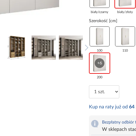
biały/czarny
biały/złoty
Szerokość [cm]
100
110
+6
200
Kup na raty już od
64
Bezpłatny odbiór
W sklepach sta