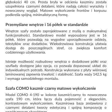
głębokości 40 cm. Prosta bryła w odcieniu kaszmiru została
uzupełniona czarnymi detalami, które nadają całości wyrazisty i
nowoczesny wygląd. Matowe wykończenie frontów i korpusu
podkreśla spójną, minimalistyczną formę.
Przemyślane wnętrze i 16 półek w standardzie
Wnętrze szafy zostało zaprojektowane z myślą o maksymalnej
funkcjonalności. Standardowo model wyposażony jest w 16
półek, które pozwalają na wygodne uporządkowanie odzieży,
tekstyliów oraz dodatków. Wielodrzwiowa konstrukcja ułatwia
dostęp do poszczególnych stref, co zwiększa komfort
codziennego użytkowania.
Istnieje możliwość rozbudowy wnętrza o dodatkowe półki oraz
szuflady dostępne jako opcja, co pozwala dopasować układ do
indywidualnych potrzeb. Konstrukcja wykonana z płyty wiórowej
laminowanej zapewnia trwałość i stabilność. Szafa waży 142,5 kg
i wymaga samodzielnego montażu.
Szafa COMO kaszmir czarny matowe wykończenie
Model COMO 4-190 w kolorze kaszmir/czarny to nowoczesna
szafa 190 cm, która łączy dużą pojemność z eleganckim,
kontrastowym wykończeniem. Kaszmirowa baza zestawiona z
czarnymi detalami tworzy estetyczną i spójną kompozycję o
współczesnym charakterze.