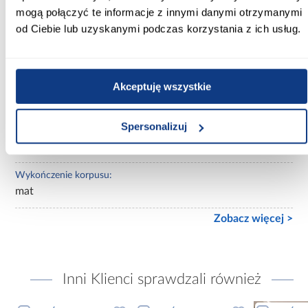
beżowe
mogą połączyć te informacje z innymi danymi otrzymanymi
od Ciebie lub uzyskanymi podczas korzystania z ich usług.
Lustro:
bez lustra
Ilość drzwi:
Akceptuję wszystkie
kilkudrzwiowe
Spersonalizuj
Wykończenie frontów:
mat
Wykończenie korpusu:
mat
Zobacz więcej >
Inni Klienci sprawdzali również