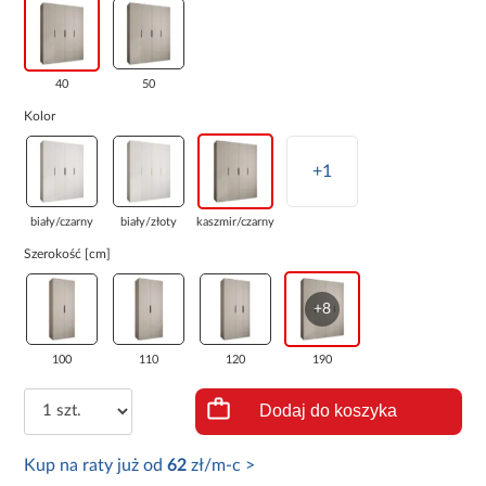
40
50
Kolor
+1
biały/czarny
biały/złoty
kaszmir/czarny
Szerokość [cm]
+8
100
110
120
190
Dodaj do koszyka
Kup na raty już od
62
zł/m-c >