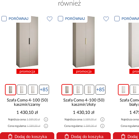
również
PORÓWNAJ
PORÓWNAJ
PORÓWNA
promocja
promocja
pro
+85
+85
Szafa Como 4-100 (50)
Szafa Como 4-100 (50)
Szafa Com
kaszmir/czarny
kaszmir/złoty
biały
1 430,10 zł
1 430,10 zł
1 47
Najniższa cena:
1 589,00 zł
Najniższa cena:
1 589,00 zł
Najniższa cena
Cena regularna:
1 589,00 zł
Cena regularna:
1 589,00 zł
Cena regularna
Dodaj do koszyka
Dodaj do koszyka
Dodaj