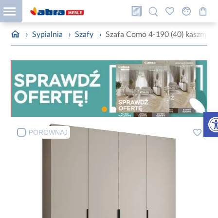
›
Sypialnia
›
Szafy
›
Szafa Como 4-190 (40) kaszmir/
Otw
PORÓWNAJ