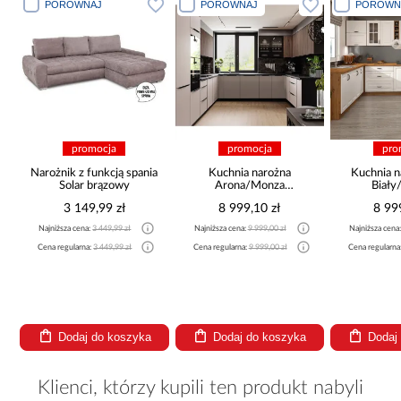
PORÓWNAJ
PORÓWNAJ
PORÓWN
promocja
promocja
pro
Narożnik z funkcją spania
Kuchnia narożna
Kuchnia n
Solar brązowy
Arona/Monza
Biały
375x325x225
265x30
3 149,99 zł
8 999,10 zł
8 99
Najniższa cena:
3 449,99 zł
Najniższa cena:
9 999,00 zł
Najniższa cena
a
Cena regularna:
3 449,99 zł
Cena regularna:
9 999,00 zł
Cena regularna
Dodaj do koszyka
Dodaj do koszyka
Dodaj
Klienci, którzy kupili ten produkt nabyli