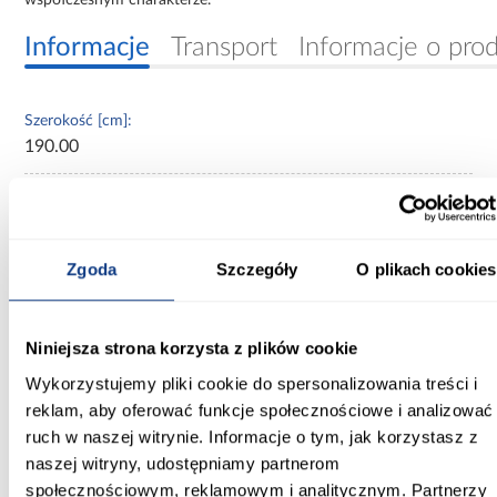
Informacje
Transport
Informacje o pro
Szerokość [cm]:
190.00
Głębokość [cm]:
40.00
Wysokość [cm]:
Zgoda
Szczegóły
O plikach cookies
245.50
Kolor frontów:
Niniejsza strona korzysta z plików cookie
beżowy
Wykorzystujemy pliki cookie do spersonalizowania treści i
reklam, aby oferować funkcje społecznościowe i analizować
Kolor korpusu:
ruch w naszej witrynie. Informacje o tym, jak korzystasz z
beżowy
naszej witryny, udostępniamy partnerom
Wybarwienie:
społecznościowym, reklamowym i analitycznym. Partnerzy