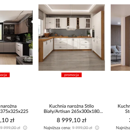
promocja
promocja
Kuchnia narożna Stilo
Kuchnia Luxeo 260 Baltic
Biały/Artisan 265x300x180
Storm/Beige Set 3
Cm
8 999,10 zł
3 860,10 zł
Najniższa cena:
9 999,00 zł
Najniższa cena:
4 289,00 zł