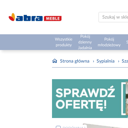
Pokój
Wszystkie
Pokój
dzienny
S
produkty
młodzieżowy
Jadalnia
Strona główna
›
Sypialnia
›
Sz