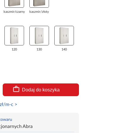
kaszmir/czarny
kaszmir/złoty
120
130
140
Dodaj do koszyka
zł/m-c >
 towaru
cjonarnych Abra