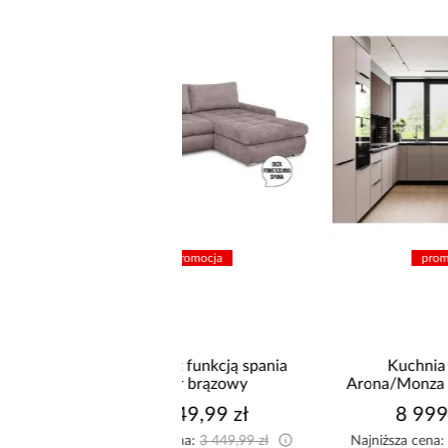
promocja
promocja
nik z funkcją spania
Kuchnia narożna
Solar brązowy
Arona/Monza 375x325x225
3 149,99 zł
8 999,10 zł
sza cena:
3 449,99 zł
Najniższa cena:
9 999,00 zł