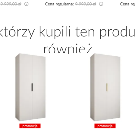
Cena regularna:
9 999,00 zł
Cena regularna:
4 289,00 zł
 którzy kupili ten produ
również
promocja
promocja