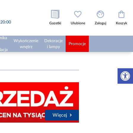
o 20:00
Gazetki
Ulubione
Zaloguj
Koszyk
nika
Wykończenie
Dekoracje
Promocje
wnętrz
i lampy
lacja
Otwórz 
Więcej