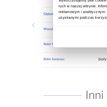
Wykorzystujemy pliki cookie 
ruch w naszej witrynie. Inf
reklamowym i analitycznym. 
40.0
Głębokość [cm]:
uzyskanymi podczas korzysta
245.
Wysokość [cm]:
biały
Kolor frontów:
biały
Kolor korpusu:
Inni