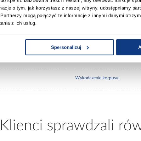
do spersonalizowania treści i reklam, aby oferować funkcje sp
ormacje o tym, jak korzystasz z naszej witryny, udostępniamy p
Partnerzy mogą połączyć te informacje z innymi danymi otrzym
0
Lustro:
nia z ich usług.
50
Ilość drzwi:
Spersonalizuj
A
Wykończenie frontów:
Wykończenie korpusu:
 Klienci sprawdzali ró