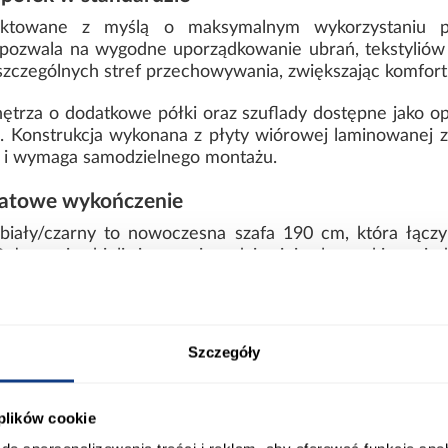
jektowane z myślą o maksymalnym wykorzystaniu pr
 pozwala na wygodne uporządkowanie ubrań, tekstyliów
oszczególnych stref przechowywania, zwiększając komfor
ętrza o dodatkowe półki oraz szuflady dostępne jako op
. Konstrukcja wykonana z płyty wiórowej laminowanej z
g i wymaga samodzielnego montażu.
matowe wykończenie
ały/czarny to nowoczesna szafa 190 cm, która łączy
łączenie bieli i czerni nadaje jej elegancki, a je
ną formę.
ort
Informacje o produkcie
Szczegóły
 plików cookie
00
Wybarwienie: