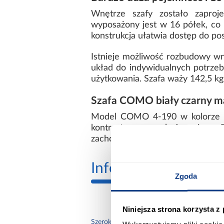
Wnętrze szafy zostało zapro
wyposażony jest w 16 półek, co
konstrukcja ułatwia dostęp do p
Istnieje możliwość rozbudowy wn
układ do indywidualnych potrzeb
użytkowania. Szafa waży 142,5 k
Szafa COMO biały czarny 
Model COMO 4-190 w kolorze bi
kontrastowym wykończeniem. Po
zachowując prostą i uporządkowa
Informacje
Transp
Zgoda
Niniejsza strona korzysta z
190.
Szerokość [cm]: