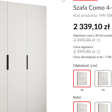
Szafa Como 4-1
Kod produktu:
MR-00
2 339,10 zł
Najniższa cena z 30 dni przed
2 599,00 zł
Cena regularna
2 599,00 zł
Cena obowiązuje w dn.: 7.08
Głębokość [cm]
40
50
Kolor