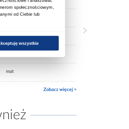
ołecznościowe i analizować
artnerom społecznościowym,
anymi od Ciebie lub
bez lustra
kilkudrzwiowe
kceptuję wszystkie
mat
mat
Zobacz więcej >
wnież