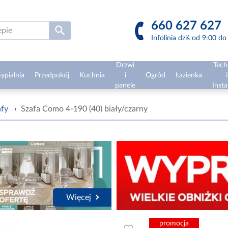
660 627 627
Infolinia dziś od 9:00 d
Drzwi
Tech
ypialnia
Przedpokój
Kuchnia
i
Ogród
Łazienka
i
panele
Insta
afy
›
Szafa Como 4-190 (40) biały/czarny
Więcej
promocja