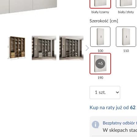
biały/czarny
biały/złoty
Szerokość [cm]
100
110
+6
190
Kup na raty już od
62
Bezpłatny odbiór
W sklepach sta