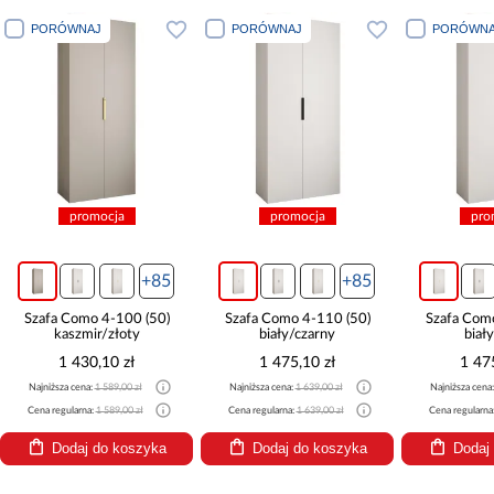
PORÓWNAJ
PORÓWNAJ
PORÓWNA
promocja
promocja
pro
+85
+85
Szafa Como 4-100 (50)
Szafa Como 4-110 (50)
Szafa Com
kaszmir/złoty
biały/czarny
biał
1 430,10 zł
1 475,10 zł
1 47
Najniższa cena:
1 589,00 zł
Najniższa cena:
1 639,00 zł
Najniższa cena
Cena regularna:
1 589,00 zł
Cena regularna:
1 639,00 zł
Cena regularna
Dodaj do koszyka
Dodaj do koszyka
Dodaj