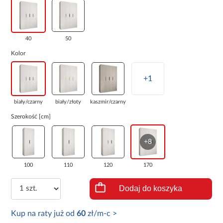
40
50
Kolor
+1
biały/czarny
biały/złoty
kaszmir/czarny
Szerokość [cm]
+8
100
110
120
170
Dodaj do koszyka
Kup na raty już od
60
zł/m-c >