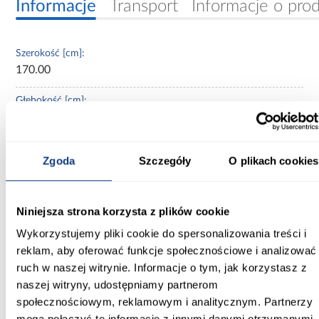
Informacje
Transport
Informacje o pro
Szerokość [cm]:
170.00
Głębokość [cm]:
40.00
Wysokość [cm]:
Zgoda
Szczegóły
O plikach cookies
245.50
Kolor frontów:
Niniejsza strona korzysta z plików cookie
biały
Wykorzystujemy pliki cookie do spersonalizowania treści i
Kolor korpusu:
reklam, aby oferować funkcje społecznościowe i analizować
biały
ruch w naszej witrynie. Informacje o tym, jak korzystasz z
naszej witryny, udostępniamy partnerom
Wybarwienie:
społecznościowym, reklamowym i analitycznym. Partnerzy
białe
mogą połączyć te informacje z innymi danymi otrzymanymi