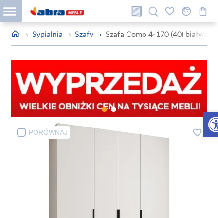
›
Sypialnia
›
Szafy
›
Szafa Como 4-170 (40) biały/cza
Otw
PORÓWNAJ