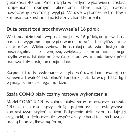
głębokości 40 cm. Prosta bryła w białym wybarwieniu została
uzupełniona czarnymi akcentami, które nadają całości
nowoczesny i wyrazisty wygląd. Matowe wykończenie frontów i
korpusu podkreśla minimalistyczny charakter mebla.
Duża przestrzeń przechowywania i 16 półek
W standardzie szafa wyposażona jest w 16 półek, co pozwala na
bardzo wygodne uporządkowanie ubrań, tekstyliów oraz
akcesoriów. Wielodrzwiowa konstrukcja ułatwia dostęp do
poszczególnych stref wnętrza, zwiększając komfort codziennego
użytkowania. Istnieje możliwość rozbudowy o dodatkowe półki
oraz szuflady dostępne opcjonalnie.
Korpus i fronty wykonano z płyty wiórowej laminowanej, co
zapewnia trwałość i stabilność konstrukcji. Szafa waży 141,5 kg i
wymaga samodzielnego montażu.
Szafa COMO biały czarny matowe wykończenie
Model COMO 4-170 w kolorze biały/czarny to nowoczesna szafa
170 cm, która łączy dużą pojemność z estetycznym,
kontrastowym wykończeniem. Połączenie bieli i czerni nadaje jej
elegancki, a jednocześnie współczesny charakter, zachowując
prostą i uporządkowaną formę.