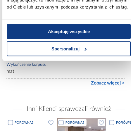
od Ciebie lub uzyskanymi podczas korzystania z ich usług.
Lustro:
bez lustra
Ilość drzwi:
Akceptuję wszystkie
kilkudrzwiowe
Wykończenie frontów:
Spersonalizuj
mat
Wykończenie korpusu:
mat
Zobacz więcej >
Inni Klienci sprawdzali również
PORÓWNAJ
PORÓWNAJ
PORÓWN