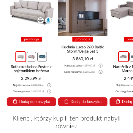
promocja
promocja
pro
Kuchnia Luxeo 260 Baltic
Storm/Beige Set 3
3 860,10 zł
Najniższa cena:
4 289,00 zł
Sofa rozkładana Foster z
Narożnik z 
pojemnikiem beżowa
Marco
Cena regularna:
4 289,00 zł
2 295,99 zł
2 44
Najniższa cena:
2 299,99 zł
Najniższa cena
Cena regularna:
2 499,99 zł
Cena regularna
Dodaj do koszyka
Dodaj do koszyka
Dodaj
Klienci, którzy kupili ten produkt nabyli
również