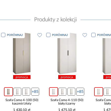
Produkty z kolekcji
PORÓWNAJ
PORÓWNAJ
PORÓWNA
promocja
promocja
pro
+85
+85
Szafa Como 4-100 (50)
Szafa Como 4-110 (50)
Szafa Com
kaszmir/złoty
biały/czarny
biał
1 430,10 zł
1 475,10 zł
1 47