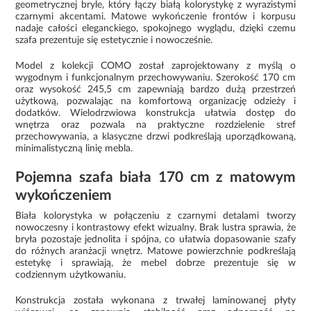
geometrycznej bryle, który łączy białą kolorystykę z wyrazistymi
czarnymi akcentami. Matowe wykończenie frontów i korpusu
nadaje całości eleganckiego, spokojnego wyglądu, dzięki czemu
szafa prezentuje się estetycznie i nowocześnie.
Model z kolekcji COMO został zaprojektowany z myślą o
wygodnym i funkcjonalnym przechowywaniu. Szerokość 170 cm
oraz wysokość 245,5 cm zapewniają bardzo dużą przestrzeń
użytkową, pozwalając na komfortową organizację odzieży i
dodatków. Wielodrzwiowa konstrukcja ułatwia dostęp do
wnętrza oraz pozwala na praktyczne rozdzielenie stref
przechowywania, a klasyczne drzwi podkreślają uporządkowaną,
minimalistyczną linię mebla.
Pojemna szafa biała 170 cm z matowym
wykończeniem
Biała kolorystyka w połączeniu z czarnymi detalami tworzy
nowoczesny i kontrastowy efekt wizualny. Brak lustra sprawia, że
bryła pozostaje jednolita i spójna, co ułatwia dopasowanie szafy
do różnych aranżacji wnętrz. Matowe powierzchnie podkreślają
estetykę i sprawiają, że mebel dobrze prezentuje się w
codziennym użytkowaniu.
Konstrukcja została wykonana z trwałej laminowanej płyty