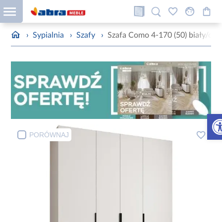
›
Sypialnia
›
Szafy
›
Szafa Como 4-170 (50) biały/cza
Otw
PORÓWNAJ