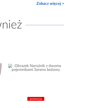
Zobacz więcej >
wnież
promocja
nowość
promocja