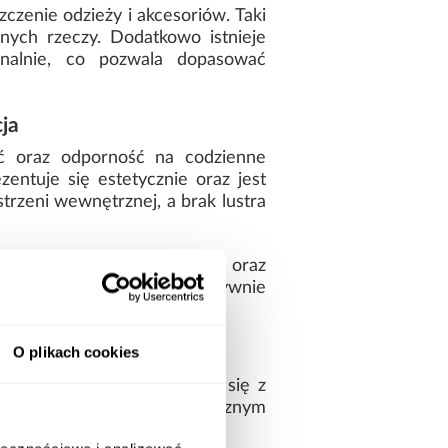
zenie odzieży i akcesoriów. Taki
nych rzeczy. Dodatkowo istnieje
nalnie, co pozwala dopasować
ja
ść oraz odporność na codzienne
entuje się estetycznie oraz jest
trzeni wewnętrznej, a brak lustra
. Przemyślany układ półek oraz
tkowaniu i pozwala efektywnie
O plikach cookies
y, który dobrze komponuje się z
afa łączy estetykę z praktycznym