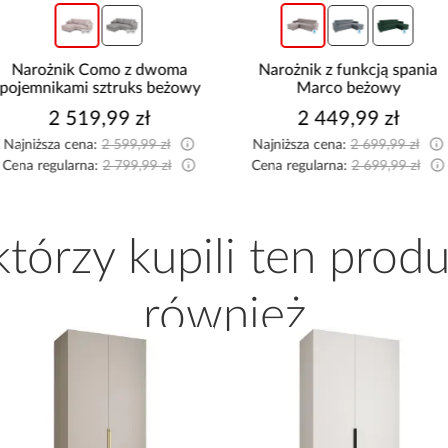
Narożnik z funkcją spania
Narożnik z dwoma
Marco beżowy
pojemnikami Sereno beżow
2 449,99 zł
2 114,99 zł
Najniższa cena:
2 699,99 zł
Najniższa cena:
2 149,99 zł
Cena regularna:
2 699,99 zł
Cena regularna:
2 349,99 zł
 którzy kupili ten produ
również