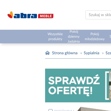
Pokój
Wszystkie
Pokój
dzienny
S
produkty
młodzieżowy
Jadalnia
Strona główna
›
Sypialnia
›
Sz