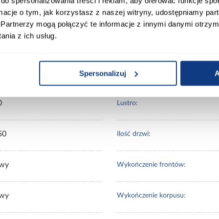
do spersonalizowania treści i reklam, aby oferować funkcje sp
ormacje o tym, jak korzystasz z naszej witryny, udostępniamy p
ort
Informacje o produkcie
Partnerzy mogą połączyć te informacje z innymi danymi otrzym
nia z ich usług.
00
Spersonalizuj
A
Wybarwienie:
0
Lustro:
50
Ilość drzwi:
wy
Wykończenie frontów:
wy
Wykończenie korpusu: