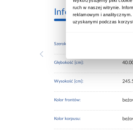
Wykorzystujemy pliki cookie 
ruch w naszej witrynie. Inf
Informacje
Transp
reklamowym i analitycznym. 
uzyskanymi podczas korzysta
150.
Szerokość [cm]:
40.0
Głębokość [cm]:
245.
Wysokość [cm]:
beżo
Kolor frontów:
beżo
Kolor korpusu: