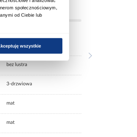
ołecznościowe i analizować
artnerom społecznościowym,
anymi od Ciebie lub
beżowe
kceptuję wszystkie
bez lustra
3-drzwiowa
mat
mat