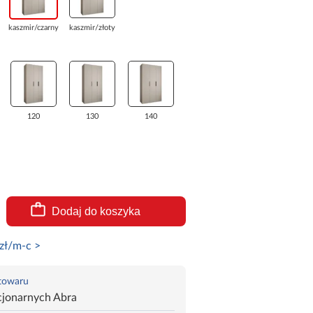
kaszmir/czarny
kaszmir/złoty
120
130
140
Dodaj do koszyka
zł/m-c >
 towaru
cjonarnych Abra