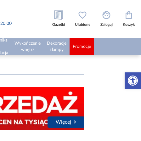
o 20:00
Gazetki
Ulubione
Zaloguj
Koszyk
nika
Wykończenie
Dekoracje
Promocje
wnętrz
i lampy
lacja
Otwórz 
Więcej