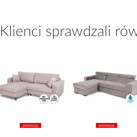
 Klienci sprawdzali ró
promocja
promocja