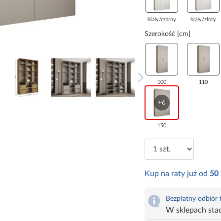
biały/czarny
biały/złoty
Szerokość [cm]
100
110
+6
150
Kup na raty już od
50
Bezpłatny odbiór
W sklepach sta