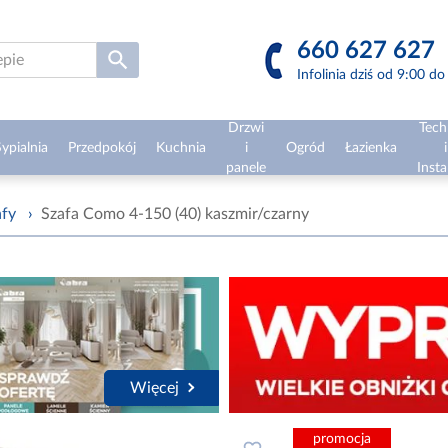
660 627 627
Infolinia dziś od 9:00 d
Drzwi
Tech
ypialnia
Przedpokój
Kuchnia
i
Ogród
Łazienka
i
panele
Insta
afy
›
Szafa Como 4-150 (40) kaszmir/czarny
Więcej
promocja