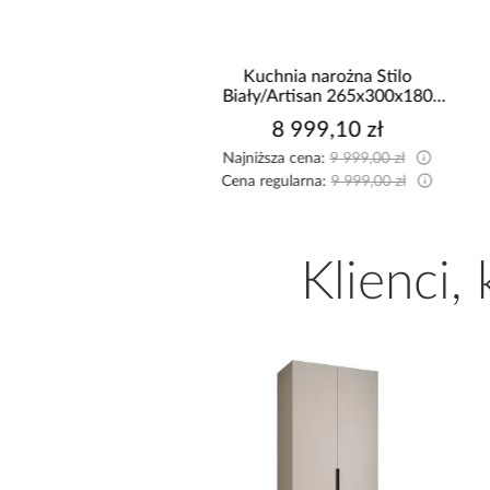
hnia narożna Stilo
Narożnik Como z dwoma
/Artisan 265x300x180
pojemnikami sztruks beżowy
Cm
8 999,10 zł
2 519,99 zł
sza cena:
9 999,00 zł
Najniższa cena:
2 599,99 zł
egularna:
9 999,00 zł
Cena regularna:
2 799,99 zł
Klienci,