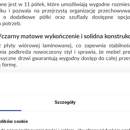
e jest w 11 półek, które umożliwiają wygodne rozmieszc
dku i pozwala na przejrzystą organizację przechowywa
 o dodatkowe półki oraz szuflady dostępne opcjo
 potrzeb.
zarny matowe wykończenie i solidna konstrukc
 płyty wiórowej laminowanej, co zapewnia stabilno
a podkreśla nowoczesny styl i sprawia, że mebel prez
asyczne drzwi gwarantują wygodny dostęp do całej przes
ą formę.
ny waży 118,75 kg i wymaga samodzielnego montażu
ją, że model dobrze sprawdza się w codziennym uży
rzeń.
elegancki kontrast i funkcjonalność
Szczegóły
 akcentami tworzy nowoczesny, wyrazisty efekt wizualn
kła bryła oraz funkcjonalne wnętrze sprawiają, że sz
 plików cookie
owując spójny i harmonijny wygląd.