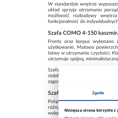
W standardzie wnętrze wyposażon
układ sprzyja utrzymaniu porzą
możliwość rozbudowy wnętrza
funkcjonalność do indywidualnych
Szafa COMO 4-150 kaszmir/c
Fronty oraz korpus wykonano z
użytkowanie. Matowa powierzchni
łatwy w utrzymaniu czystości. Kl
utrzymuje spójną, minimalistyczn
Szafa Como 4-150 kaszmir/czar
stabilna konstrukcja sprawia
zagospodarować dostępną przest
Szafa COMO kaszmir/czarny 
Zgoda
Połączenie kaszmiru z czarnymi
różnymi aranżacjami wnętrz. Smu
Niniejsza strona korzysta z
wykorzystaniem przestrzeni, zach