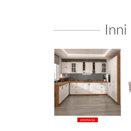
Inni
promocja
promocja