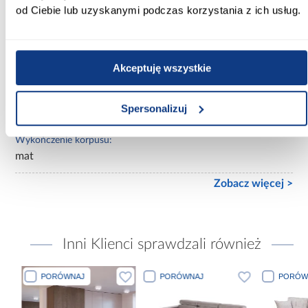
Lustro:
od Ciebie lub uzyskanymi podczas korzystania z ich usług.
bez lustra
Ilość drzwi:
3-drzwiowa
Akceptuję wszystkie
Wykończenie frontów:
Spersonalizuj
mat
Wykończenie korpusu:
mat
Zobacz więcej >
Inni Klienci sprawdzali również
PORÓWNAJ
PORÓWNAJ
PORÓWN