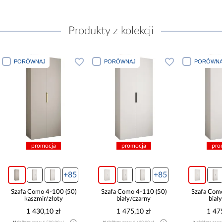
Produkty z kolekcji
PORÓWNAJ
PORÓWNAJ
PORÓWNA
promocja
promocja
pro
+85
+85
Szafa Como 4-100 (50)
Szafa Como 4-110 (50)
Szafa Com
kaszmir/złoty
biały/czarny
biał
1 430,10 zł
1 475,10 zł
1 47