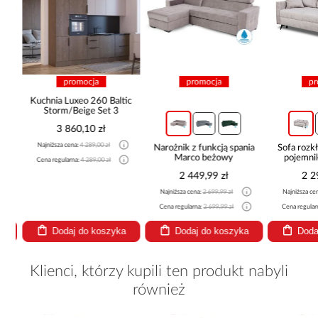
promocja
promocja
pro
Kuchnia Luxeo 260 Baltic
Storm/Beige Set 3
3 860,10 zł
Najniższa cena:
4 289,00 zł
a
Narożnik z funkcją spania
Sofa rozkła
Marco beżowy
pojemnik
Cena regularna:
4 289,00 zł
2 449,99 zł
2 29
Najniższa cena:
2 699,99 zł
Najniższa cena
Cena regularna:
2 699,99 zł
Cena regularna
Dodaj do koszyka
Dodaj do koszyka
Dodaj
Klienci, którzy kupili ten produkt nabyli
również