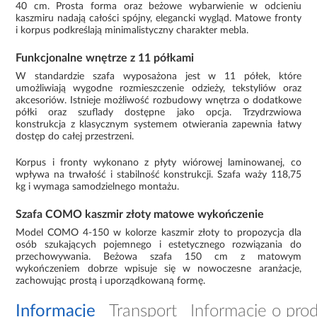
40 cm. Prosta forma oraz beżowe wybarwienie w odcieniu
kaszmiru nadają całości spójny, elegancki wygląd. Matowe fronty
i korpus podkreślają minimalistyczny charakter mebla.
Funkcjonalne wnętrze z 11 półkami
W standardzie szafa wyposażona jest w 11 półek, które
umożliwiają wygodne rozmieszczenie odzieży, tekstyliów oraz
akcesoriów. Istnieje możliwość rozbudowy wnętrza o dodatkowe
półki oraz szuflady dostępne jako opcja. Trzydrzwiowa
konstrukcja z klasycznym systemem otwierania zapewnia łatwy
dostęp do całej przestrzeni.
Korpus i fronty wykonano z płyty wiórowej laminowanej, co
wpływa na trwałość i stabilność konstrukcji. Szafa waży 118,75
kg i wymaga samodzielnego montażu.
Szafa COMO kaszmir złoty matowe wykończenie
Model COMO 4-150 w kolorze kaszmir złoty to propozycja dla
osób szukających pojemnego i estetycznego rozwiązania do
przechowywania. Beżowa szafa 150 cm z matowym
wykończeniem dobrze wpisuje się w nowoczesne aranżacje,
zachowując prostą i uporządkowaną formę.
Informacje
Transport
Informacje o pro