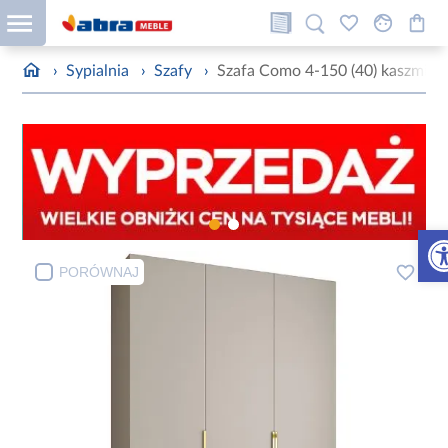
›
Sypialnia
›
Szafy
›
Szafa Como 4-150 (40) kaszmir/z
Otw
PORÓWNAJ