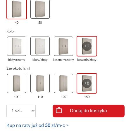
40
50
Kolor
+1
biały/czarny
biały/złoty
kaszmir/czarny
kaszmir/złoty
Szerokość [cm]
+8
100
110
120
150
Dodaj do koszyka
Kup na raty już od
50
zł/m-c >