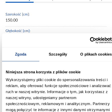
Szerokość [cm]:
150.00
Głębokość [cm]:
40.00
Wysokość [cm]:
245.50
Zgoda
Szczegóły
O plikach cookies
Kolor frontów:
beżowy
Niniejsza strona korzysta z plików cookie
Wykorzystujemy pliki cookie do spersonalizowania treści i
Kolor korpusu:
reklam, aby oferować funkcje społecznościowe i analizować
beżowy
ruch w naszej witrynie. Informacje o tym, jak korzystasz z
Wybarwienie:
naszej witryny, udostępniamy partnerom
beżowe
społecznościowym, reklamowym i analitycznym. Partnerzy
mogą połączyć te informacje z innymi danymi otrzymanymi