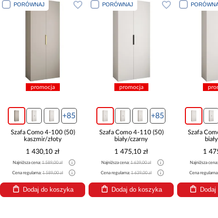
PORÓWNAJ
PORÓWNAJ
PORÓWNA
promocja
promocja
pro
+85
+85
Szafa Como 4-100 (50)
Szafa Como 4-110 (50)
Szafa Com
kaszmir/złoty
biały/czarny
biał
1 430,10 zł
1 475,10 zł
1 47
Najniższa cena:
1 589,00 zł
Najniższa cena:
1 639,00 zł
Najniższa cena
Cena regularna:
1 589,00 zł
Cena regularna:
1 639,00 zł
Cena regularna
Dodaj do koszyka
Dodaj do koszyka
Dodaj