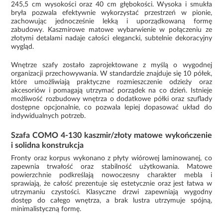
245,5 cm wysokości oraz 40 cm głębokości. Wysoka i smukła
bryła pozwala efektywnie wykorzystać przestrzeń w pionie,
zachowując jednocześnie lekką i uporządkowaną formę
zabudowy. Kaszmirowe matowe wybarwienie w połączeniu ze
złotymi detalami nadaje całości elegancki, subtelnie dekoracyjny
wygląd.
Wnętrze szafy zostało zaprojektowane z myślą o wygodnej
organizacji przechowywania. W standardzie znajduje się 10 półek,
które umożliwiają praktyczne rozmieszczenie odzieży oraz
akcesoriów i pomagają utrzymać porządek na co dzień. Istnieje
możliwość rozbudowy wnętrza o dodatkowe półki oraz szuflady
dostępne opcjonalnie, co pozwala lepiej dopasować układ do
indywidualnych potrzeb.
Szafa COMO 4-130 kaszmir/złoty matowe wykończenie
i solidna konstrukcja
Fronty oraz korpus wykonano z płyty wiórowej laminowanej, co
zapewnia trwałość oraz stabilność użytkowania. Matowe
powierzchnie podkreślają nowoczesny charakter mebla i
sprawiają, że całość prezentuje się estetycznie oraz jest łatwa w
utrzymaniu czystości. Klasyczne drzwi zapewniają wygodny
dostęp do całego wnętrza, a brak lustra utrzymuje spójną,
minimalistyczną formę.