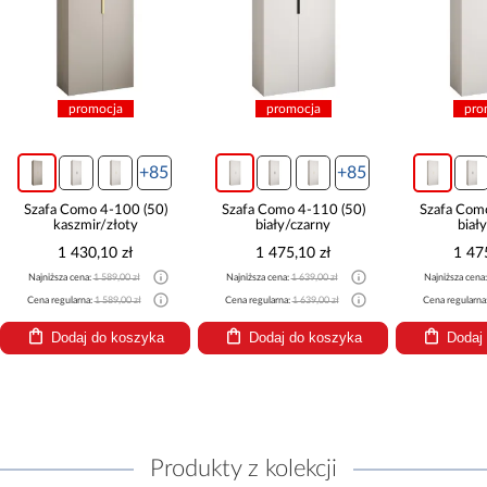
promocja
promocja
pro
+85
+85
Szafa Como 4-100 (50)
Szafa Como 4-110 (50)
Szafa Com
kaszmir/złoty
biały/czarny
biał
1 430,10 zł
1 475,10 zł
1 47
Najniższa cena:
1 589,00 zł
Najniższa cena:
1 639,00 zł
Najniższa cena
Cena regularna:
1 589,00 zł
Cena regularna:
1 639,00 zł
Cena regularna
Dodaj do koszyka
Dodaj do koszyka
Dodaj
Produkty z kolekcji