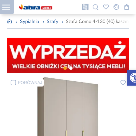
›
Sypialnia
›
Szafy
›
Szafa Como 4-130 (40) kaszmir/z
Otw
PORÓWNAJ