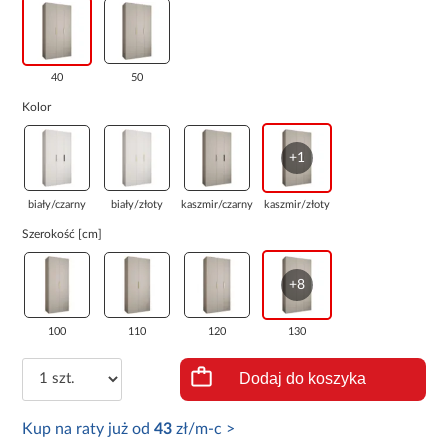
40
50
Kolor
+1
biały/czarny
biały/złoty
kaszmir/czarny
kaszmir/złoty
Szerokość [cm]
+8
100
110
120
130
Dodaj do koszyka
Kup na raty już od
43
zł/m-c >