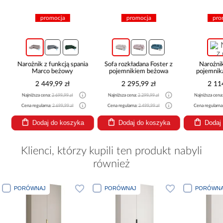
promocja
promocja
pro
Narożnik z funkcją spania
Sofa rozkładana Foster z
Narożni
Marco beżowy
pojemnikiem beżowa
pojemnik
be
2 449,99 zł
2 295,99 zł
2 11
Najniższa cena:
2 699,99 zł
Najniższa cena:
2 299,99 zł
Najniższa cena
Cena regularna:
2 699,99 zł
Cena regularna:
2 499,99 zł
Cena regularna
Dodaj do koszyka
Dodaj do koszyka
Dodaj
Klienci, którzy kupili ten produkt nabyli
również
PORÓWNAJ
PORÓWNAJ
PORÓWNA