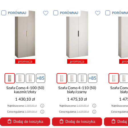
PORÓWNAJ
PORÓWNAJ
PORÓWNA
promocja
promocja
pro
+85
+85
Szafa Como 4-100 (50)
Szafa Como 4-110 (50)
Szafa Com
kaszmir/złoty
biały/czarny
biał
1 430,10 zł
1 475,10 zł
1 47
Najniższa cena:
1 589,00 zł
Najniższa cena:
1 639,00 zł
Najniższa cena
Cena regularna:
1 589,00 zł
Cena regularna:
1 639,00 zł
Cena regularna
Dodaj do koszyka
Dodaj do koszyka
Dodaj