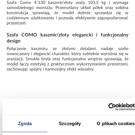
Szafa Como 4-130 kaszmir/złoty waży 103,5 kg i wymaga
samodzielnego montażu. Przemyślany układ półek oraz solidna
konstrukcja sprawiają, że model dobrze sprawdza się w
codziennym użytkowaniu i pozwala efektywnie zagospodarować
przestrzeń.
Szafa COMO kaszmir/złoty elegancki i funkcjonalny
design
Połączenie kaszmiru ze złotymi detalami nadaje szafie
nowoczesny i elegancki charakter, który subtelnie wyróżnia się w
aranżacji. Smukła bryła oraz funkcjonalne wnętrze sprawiają, że
model łączy estetykę z praktycznym wykorzystaniem przestrzeni,
zachowując spójny i harmonijny efekt wizualny.
Informacje
Transport
Informacje o pro
Zgoda
Szczegóły
O plikach cookies
Szerokość [cm]: