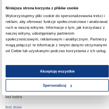
130.00
Niniejsza strona korzysta z plików cookie
Głębokość [cm]:
Wykorzystujemy pliki cookie do spersonalizowania treści i
40.00
reklam, aby oferować funkcje społecznościowe i analizować
ruch w naszej witrynie. Informacje o tym, jak korzystasz z
Wysokość [cm]:
245.50
naszej witryny, udostępniamy partnerom
społecznościowym, reklamowym i analitycznym. Partnerzy
Kolor frontów:
mogą połączyć te informacje z innymi danymi otrzymanymi
beżowy
od Ciebie lub uzyskanymi podczas korzystania z ich usług.
Kolor korpusu:
beżowy
Akceptuję wszystkie
Wybarwienie:
beżowe
Spersonalizuj
Lustro:
bez lustra
Ilość drzwi: