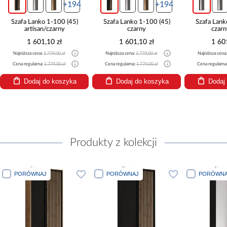
+194
+194
Szafa Lanko 1-100 (45)
Szafa Lanko 1-100 (45)
Szafa Lank
artisan/czarny
czarny
czarn
1 601,10 zł
1 601,10 zł
1 60
Najniższa cena:
1 779,00 zł
Najniższa cena:
1 779,00 zł
Najniższa cena
Cena regularna:
1 779,00 zł
Cena regularna:
1 779,00 zł
Cena regularna
Dodaj do koszyka
Dodaj do koszyka
Dodaj
Produkty z kolekcji
PORÓWNAJ
PORÓWNAJ
PORÓWNA