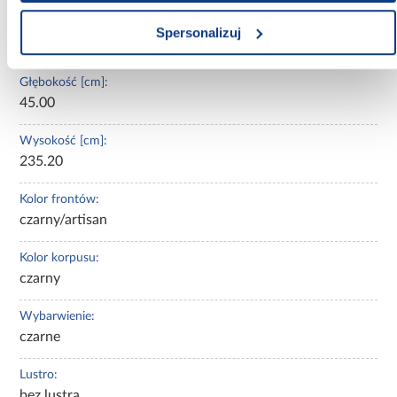
Szerokość [cm]:
Spersonalizuj
100.00
Głębokość [cm]:
45.00
Wysokość [cm]:
235.20
Kolor frontów:
czarny/artisan
Kolor korpusu:
czarny
Wybarwienie:
czarne
Lustro:
bez lustra