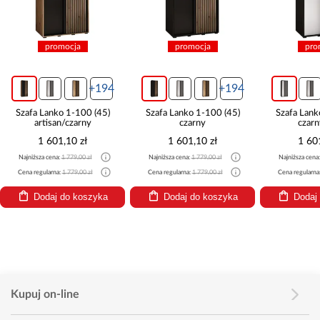
promocja
promocja
pro
+194
+194
Szafa Lanko 1-100 (45)
Szafa Lanko 1-100 (45)
Szafa Lank
artisan/czarny
czarny
czarn
1 601,10 zł
1 601,10 zł
1 60
Najniższa cena:
1 779,00 zł
Najniższa cena:
1 779,00 zł
Najniższa cena
Cena regularna:
1 779,00 zł
Cena regularna:
1 779,00 zł
Cena regularna
Dodaj do koszyka
Dodaj do koszyka
Dodaj
Kupuj on-line