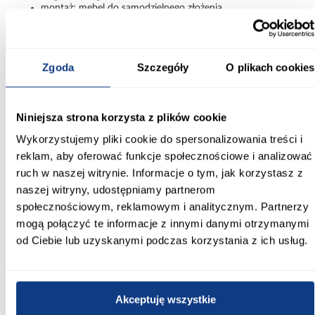
montaż: mebel do samodzielnego złożenia
Szafa Lanko 1-100 – minimalistyczna
forma w pełnej czerni
Zgoda
Szczegóły
O plikach cookies
Szafa Lanko 1-100 czarny łączy kompaktowe wymiary,
funkcjonalność i nowoczesny, minimalistyczny design. Przesuwne
drzwi, ciemna kolorystyka oraz prosta bryła sprawiają, że mebel
dobrze sprawdza się w codziennym użytkowaniu, oferując
Niniejsza strona korzysta z plików cookie
wygodne i estetyczne przechowywanie.
Wykorzystujemy pliki cookie do spersonalizowania treści i
Informacje
Transport
Informacje o pro
reklam, aby oferować funkcje społecznościowe i analizować
ruch w naszej witrynie. Informacje o tym, jak korzystasz z
naszej witryny, udostępniamy partnerom
Kształt:
społecznościowym, reklamowym i analitycznym. Partnerzy
proste
mogą połączyć te informacje z innymi danymi otrzymanymi
od Ciebie lub uzyskanymi podczas korzystania z ich usług.
Rodzaj drzwi:
przesuwne
Oświetlenie:
Akceptuję wszystkie
Nie