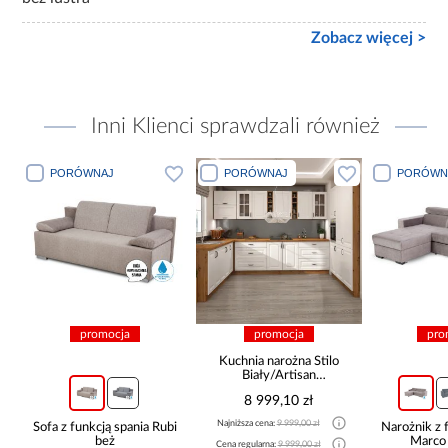
Zobacz więcej >
Inni Klienci sprawdzali również
PORÓWNAJ
PORÓWNAJ
PORÓWN
promocja
promocja
pro
Kuchnia narożna Stilo
Biały/Artisan
265x300x180 Cm
8 999,10 zł
Najniższa cena:
9 999,00 zł
Sofa z funkcją spania Rubi
Narożnik z 
beż
Marco
Cena regularna:
9 999,00 zł