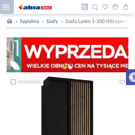
›
Sypialnia
›
Szafy
›
Szafa Lanko 1-100 (45) czarny
Otw
PORÓWNAJ