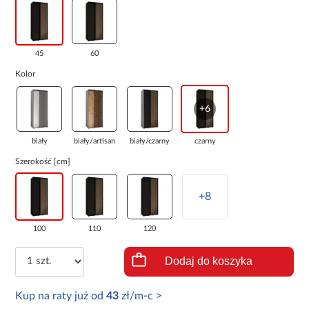
45
60
Kolor
+6
biały
biały/artisan
biały/czarny
czarny
Szerokość [cm]
+8
100
110
120
Dodaj do koszyka
Kup na raty już od
43
zł/m-c >