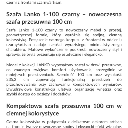
czerni z frontami czarny/artisan.
Szafa Lanko 1-100 czarny – nowoczesna
szafa przesuwna 100 cm
Szafa Lanko 1-100 czarny to nowoczesny mebel o prostej,
geometrycznej formie, który wyróżnia się spójną, ciemną
kolorystyką. Połączenie czarnego korpusu z frontami w odcieniu
czarny/artisan nadaje całości wyrazistego, minimalistycznego
charakteru. Matowe wykończenie podkreśla nowoczesny styl i
sprawia, że bryła prezentuje się estetycznie i elegancko.
Model z kolekcji LANKO wyposażony został w drzwi przesuwne,
co znacząco zwiększa komfort użytkowania, szczególnie w
mniejszych przestrzeniach. Szerokość 100 cm oraz wysokość
235,2 cm zapewniają funkcjonalną przestrzeń do
przechowywania przy zachowaniu kompaktowych wymiarów.
Dwudrzwiowa konstrukcja ułatwia organizację wnętrza oraz
szybki dostęp do odzieży i dodatków.
Kompaktowa szafa przesuwna 100 cm w
ciemnej kolorystyce
Czarna kolorystyka w połączeniu z delikatnym dekorem artisan
na froncie tworzy nowoczesny, spójny i elegancki efekt wizualny.