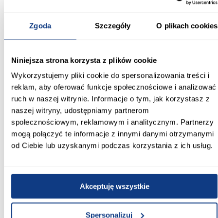
kompaktowe wymiary i kontrastowa kolorystyka sprawiają, że
mebel dobrze sprawdza się w codziennym użytkowaniu, oferując
estetyczne i praktyczne przechowywanie.
Zgoda
Szczegóły
O plikach cookies
Informacje
Transport
Informacje o pro
Niniejsza strona korzysta z plików cookie
Kształt:
Wykorzystujemy pliki cookie do spersonalizowania treści i
proste
reklam, aby oferować funkcje społecznościowe i analizować
ruch w naszej witrynie. Informacje o tym, jak korzystasz z
Rodzaj drzwi:
naszej witryny, udostępniamy partnerom
przesuwne
społecznościowym, reklamowym i analitycznym. Partnerzy
mogą połączyć te informacje z innymi danymi otrzymanymi
Oświetlenie:
od Ciebie lub uzyskanymi podczas korzystania z ich usług.
Nie
Szerokość [cm]:
100.00
Akceptuję wszystkie
Głębokość [cm]:
45.00
Spersonalizuj