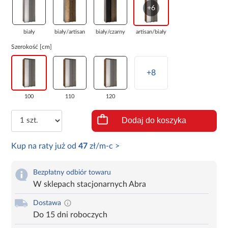
+6
biały
biały/artisan
biały/czarny
artisan/biały
Szerokość [cm]
+8
100
110
120
Dodaj do koszyka
Kup na raty już od
47
zł/m-c >
Bezpłatny odbiór towaru
W sklepach stacjonarnych Abra
Dostawa
Do 15 dni roboczych