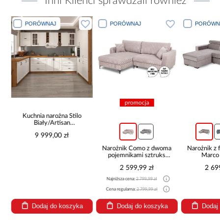
Inni Klienci sprawdzali również
PORÓWNAJ
PORÓWNAJ
PORÓWN
promocja
Kuchnia narożna Stilo
Biały/Artisan
265x300x180 Cm
9 999,00 zł
Narożnik Como z dwoma
Narożnik z 
pojemnikami sztruks
Marco
beżowy
2 599,99 zł
2 69
Najniższa cena:
2 799,99 zł
Cena regularna:
2 799,99 zł
Dodaj do koszyka
Dodaj do koszyka
Dodaj