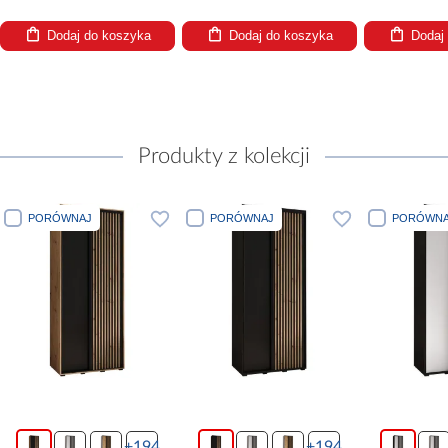
Dodaj do koszyka
Dodaj do koszyka
Dodaj
Produkty z kolekcji
PORÓWNAJ
PORÓWNAJ
PORÓWNA
+194
+194