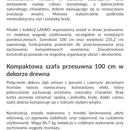
zestawienie nadaje całości wyrazistego, a jednocześnie
naturalnego charakteru, dobrze wpisującego się w nowoczesne
aranżacje wnętrz. Matowe wykończenie podkreśla
minimalistyczny styl i estetykę bryły.
Model z kolekcji LANKO wyposażony został w drzwi przesuwne,
co zwiększa wygodę użytkowania, szczególnie w mniejszych
pomieszczeniach. Szerokość 100 cm oraz wysokość 235,2 cm
zapewniają funkcjonalną przestrzeń do przechowywania przy
zachowaniu kompaktowych wymiarów. Dwudrzwiowa
konstrukcja pozwala na wygodną organizację ubrań i akcesoriów.
Kompaktowa szafa przesuwna 100 cm w
dekorze drewna
Połączenie dekoru dąb artisan z jasnymi i czarnymi akcentami
frontów tworzy nowoczesny, kontrastowy efekt, który
jednocześnie zachowuje przytulny, naturalny charakter. Brak
lustra pozwala utrzymać spójną i jednolitą bryłę, dzięki czemu
szafa dobrze komponuje się z różnymi stylami wnętrz.
Konstrukcja została wykonana z trwałej laminowanej płyty
wiórowej, co zapewnia stabilność oraz odporność na codzienne
użytkowanie. Waga 86,7 kg świadczy o solidnym wykonaniu przy
zachowaniu wygody montażu.