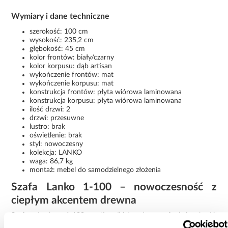
Wymiary i dane techniczne
szerokość: 100 cm
wysokość: 235,2 cm
głębokość: 45 cm
kolor frontów: biały/czarny
kolor korpusu: dąb artisan
wykończenie frontów: mat
wykończenie korpusu: mat
konstrukcja frontów: płyta wiórowa laminowana
konstrukcja korpusu: płyta wiórowa laminowana
ilość drzwi: 2
drzwi: przesuwne
lustro: brak
oświetlenie: brak
styl: nowoczesny
kolekcja: LANKO
waga: 86,7 kg
montaż: mebel do samodzielnego złożenia
Szafa Lanko 1-100 – nowoczesność z
ciepłym akcentem drewna
Szafa Lanko 1-100 artisan/biały łączy funkcjonalność,
nowoczesny design i naturalny dekor drewna. Przesuwne drzwi,