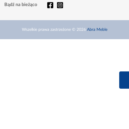
Bądź na bieżąco
Wszelkie prawa zastrzeżone © 2026
Abra Meble
660 627 6
Infolinia dziś od 9