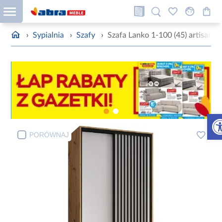
›
Sypialnia
›
Szafy
›
Szafa Lanko 1-100 (45) artisan/b
Otw
PORÓWNAJ