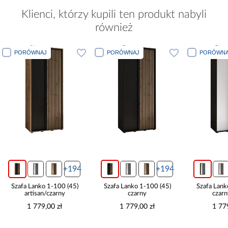
Klienci, którzy kupili ten produkt nabyli
również
PORÓWNAJ
PORÓWNAJ
PORÓWNA
+194
+194
Szafa Lanko 1-100 (45)
Szafa Lanko 1-100 (45)
Szafa Lank
artisan/czarny
czarny
czarn
1 779,00 zł
1 779,00 zł
1 77