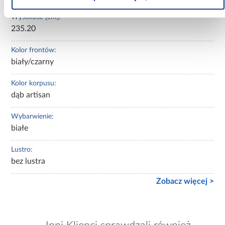
Wysokość [cm]:
235.20
Kolor frontów:
biały/czarny
Kolor korpusu:
dąb artisan
Wybarwienie:
białe
Lustro:
bez lustra
Zobacz więcej >