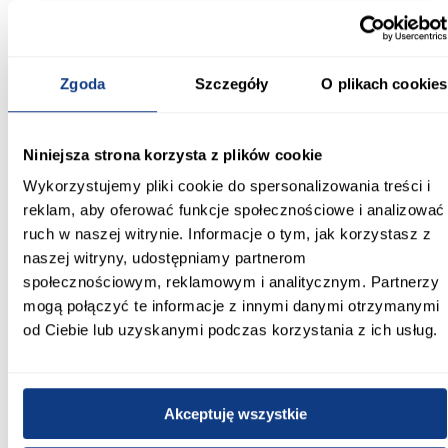
Jasny kontrast i naturalny akcent
Szafa Lanko 1-170 artisan/biały łączy funkcjonalność, dużą
pojemność i nowoczesny design. Połączenie białych frontów z
Zgoda
Szczegóły
O plikach cookies
dekorem dąb artisan nadaje meblowi lekki, a jednocześnie
elegancki charakter, idealny do współczesnych wnętrz.
Informacje
Transport
Informacje o pro
Niniejsza strona korzysta z plików cookie
Wykorzystujemy pliki cookie do spersonalizowania treści i
reklam, aby oferować funkcje społecznościowe i analizować
Kształt:
ruch w naszej witrynie. Informacje o tym, jak korzystasz z
proste
naszej witryny, udostępniamy partnerom
Rodzaj drzwi:
społecznościowym, reklamowym i analitycznym. Partnerzy
przesuwne
mogą połączyć te informacje z innymi danymi otrzymanymi
od Ciebie lub uzyskanymi podczas korzystania z ich usług.
Oświetlenie:
Nie
Szerokość [cm]:
Akceptuję wszystkie
170.00