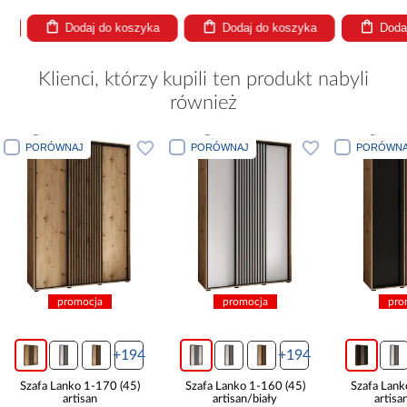
Dodaj do koszyka
Dodaj do koszyka
Dodaj
Klienci, którzy kupili ten produkt nabyli
również
PORÓWNAJ
PORÓWNAJ
PORÓWNA
promocja
promocja
pro
+194
+194
Szafa Lanko 1-170 (45)
Szafa Lanko 1-160 (45)
Szafa Lank
artisan
artisan/biały
artisa