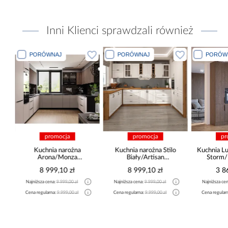
Inni Klienci sprawdzali również
PORÓWNAJ
PORÓWNAJ
PORÓWN
promocja
promocja
pro
a
Kuchnia narożna
Kuchnia narożna Stilo
Kuchnia Lux
Arona/Monza
Biały/Artisan
Storm/B
375x325x225
265x300x180 Cm
8 999,10 zł
8 999,10 zł
3 86
Najniższa cena:
9 999,00 zł
Najniższa cena:
9 999,00 zł
Najniższa cena
Cena regularna:
9 999,00 zł
Cena regularna:
9 999,00 zł
Cena regularna