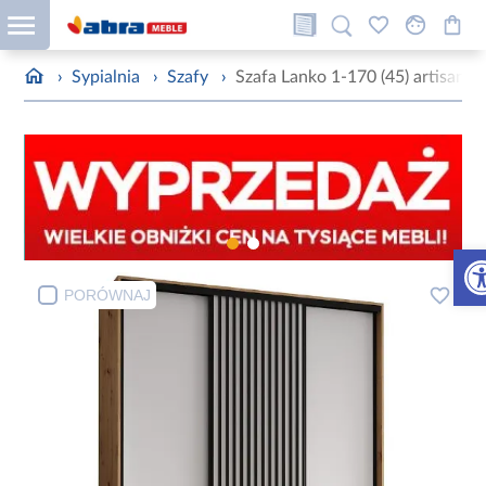
›
Sypialnia
›
Szafy
›
Szafa Lanko 1-170 (45) artisan/b
Otw
PORÓWNAJ