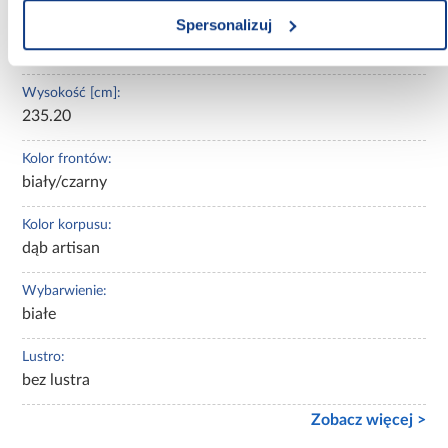
Spersonalizuj
Głębokość [cm]:
45.00
Wysokość [cm]:
235.20
Kolor frontów:
biały/czarny
Kolor korpusu:
dąb artisan
Wybarwienie:
białe
Lustro:
bez lustra
Zobacz więcej >