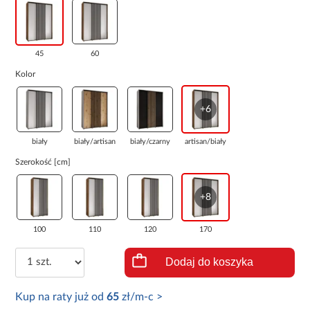
45
60
Kolor
+6
biały
biały/artisan
biały/czarny
artisan/biały
Szerokość [cm]
+8
100
110
120
170
Dodaj do koszyka
Kup na raty już od
65
zł/m-c >