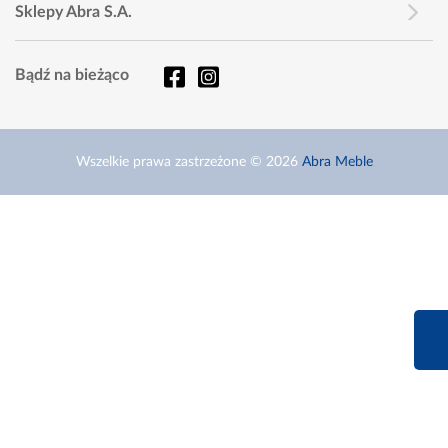
Sklepy Abra S.A.
Bądź na bieżąco
Wszelkie prawa zastrzeżone © 2026
Abra Meble
660 627 6
Infolinia dziś od 9