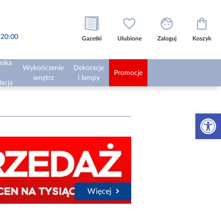
o 20:00
Gazetki
Ulubione
Zaloguj
Koszyk
nika
Wykończenie
Dekoracje
Promocje
wnętrz
i lampy
lacja
Otwórz 
Więcej