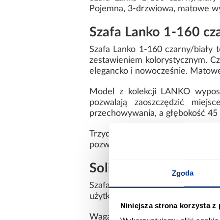
Pojemna, 3-drzwiowa, matowe w
Szafa Lanko 1-160 cz
Szafa Lanko 1-160 czarny/biały t
zestawieniem kolorystycznym. Cza
elegancko i nowocześnie. Matowe
Model z kolekcji LANKO wyposa
pozwalają zaoszczędzić miej
przechowywania, a głębokość 45 c
Trzydrzwiowa konstrukcja ułatw
pozwala zachować minimalistyczn
Solidna konstrukcja i
Zgoda
Szafa została wykonana z lamin
użytkowanie. Powierzchnia jest ła
Niniejsza strona korzysta z
Waga 108,5 kg świadczy o solidnej