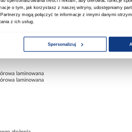
do spersonalizowania treści i reklam, aby oferować funkcje sp
ormacje o tym, jak korzystasz z naszej witryny, udostępniamy p
Partnerzy mogą połączyć te informacje z innymi danymi otrzym
nia z ich usług.
Spersonalizuj
A
wiórowa laminowana
wiórowa laminowana