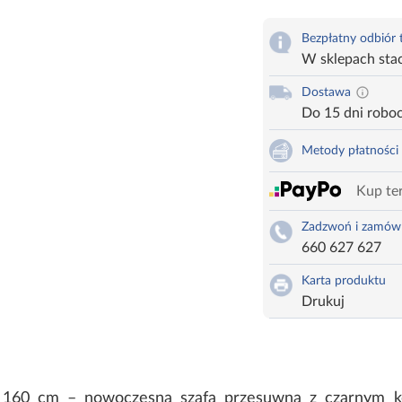
Bezpłatny odbiór
W sklepach sta
Dostawa
Do 15 dni robo
Metody płatności
Kup ter
Zadzwoń i zamów
660 627 627
Karta produktu
Drukuj
y 160 cm – nowoczesna szafa przesuwna z czarnym kor