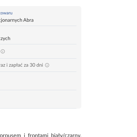
 towaru
cjonarnych Abra
czych
az i zapłać za 30 dni
pusem i frontami biały/czarny.