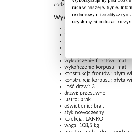
Wykorzystujemy pliki cookie 
codziennego użytkowania.
ruch w naszej witrynie. Inf
reklamowym i analitycznym. 
Wymiary i dane techniczne
uzyskanymi podczas korzysta
szerokość: 160 cm
wysokość: 235,2 cm
głębokość: 45 cm
kolor frontów: biały/czarny
kolor korpusu: czarny
wykończenie frontów: mat
wykończenie korpusu: mat
konstrukcja frontów: płyta 
konstrukcja korpusu: płyta 
ilość drzwi: 3
drzwi: przesuwne
lustro: brak
oświetlenie: brak
styl: nowoczesny
kolekcja: LANKO
waga: 108,5 kg