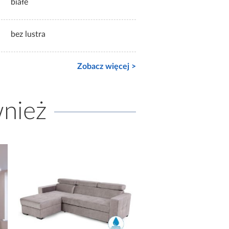
białe
bez lustra
Zobacz więcej >
wnież