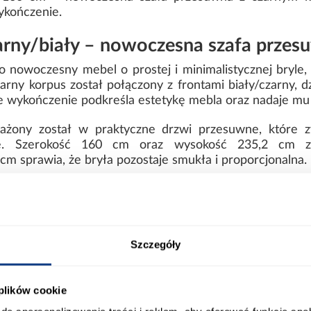
ykończenie.
arny/biały – nowoczesna szafa prze
o nowoczesny mebel o prostej i minimalistycznej bryle
rny korpus został połączony z frontami biały/czarny, d
 wykończenie podkreśla estetykę mebla oraz nadaje mu 
żony został w praktyczne drzwi przesuwne, które zw
sce. Szerokość 160 cm oraz wysokość 235,2 cm z
m sprawia, że bryła pozostaje smukła i proporcjonalna.
ia organizację wnętrza oraz wygodny dostęp do prze
y i spójny wygląd mebla.
 codzienna funkcjonalność
Szczegóły
owanej płyty wiórowej, co zapewnia trwałość, stabiln
twa w pielęgnacji i praktyczna w utrzymaniu czystości.
 plików cookie
 konstrukcji oraz dobrej stabilności całej bryły, dzięk