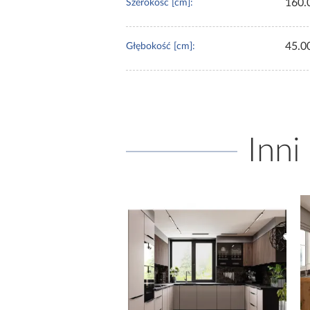
160.
Szerokość [cm]:
45.0
Głębokość [cm]:
Inni