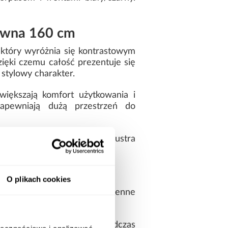
suwna 160 cm
, który wyróżnia się kontrastowym
zięki czemu całość prezentuje się
stylowy charakter.
iększają komfort użytkowania i
apewniają dużą przestrzeń do
chowywanych rzeczy. Brak lustra
O plikach cookies
ość oraz odporność na codzienne
i czemu mebel sprawdza się podczas