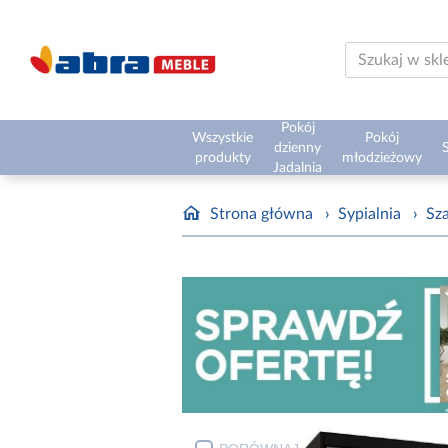
Pokój
Wszystkie
Pokój
dzienny
S
produkty
młodzieżowy
Jadalnia
Strona główna
›
Sypialnia
›
Sz