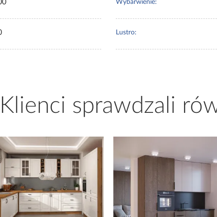
00
Wybarwienie:
0
Lustro:
 Klienci sprawdzali ró