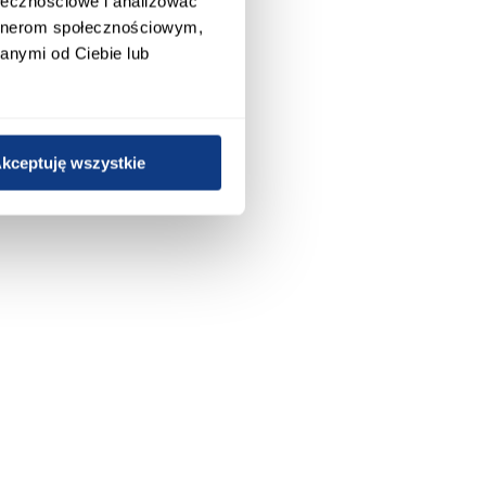
ołecznościowe i analizować
artnerom społecznościowym,
anymi od Ciebie lub
kceptuję wszystkie