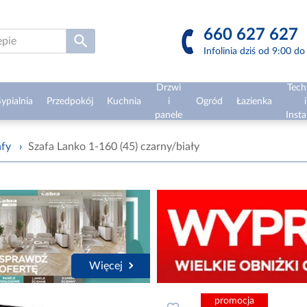
660 627 627
Infolinia dziś od 9:00 d
Drzwi
Tech
ypialnia
Przedpokój
Kuchnia
i
Ogród
Łazienka
i
panele
Insta
afy
›
Szafa Lanko 1-160 (45) czarny/biały
Więcej
promocja