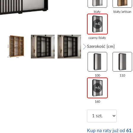
biały
biały/artisan
+4
czarny/biały
Szerokość [cm]
100
110
+6
160
Kup na raty już od
61