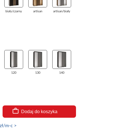
biały/czarny
artisan
artisan/biały
120
130
140
Dodaj do koszyka
zł/m-c >