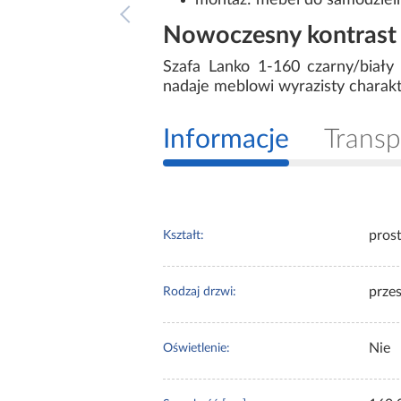
montaż: mebel do samodziel
Nowoczesny kontrast 
Szafa Lanko 1-160 czarny/biały
nadaje meblowi wyrazisty charak
Informacje
Transp
pros
Kształt:
prze
Rodzaj drzwi:
Nie
Oświetlenie: