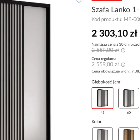
Szafa Lanko 1-
Kod produktu:
MR-00
2 303,10 zł
Najniższa cena z 30 dni przed
2 559,00 zł
Cena regularna
2 559,00 zł
Cena obowiązuje w dn.: 7.08
Głębokość [cm]
45
60
Kolor