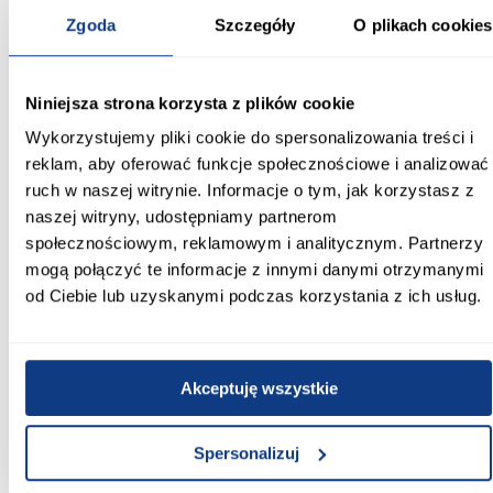
kontrastowe, drewnopodobne wykończenie sprawiają, że mebel
Zgoda
Szczegóły
O plikach cookies
jest praktyczny i estetyczny jednocześnie.
Informacje
Transport
Informacje o pro
Niniejsza strona korzysta z plików cookie
Wykorzystujemy pliki cookie do spersonalizowania treści i
Kształt:
reklam, aby oferować funkcje społecznościowe i analizować
proste
ruch w naszej witrynie. Informacje o tym, jak korzystasz z
naszej witryny, udostępniamy partnerom
Rodzaj drzwi:
społecznościowym, reklamowym i analitycznym. Partnerzy
przesuwne
mogą połączyć te informacje z innymi danymi otrzymanymi
od Ciebie lub uzyskanymi podczas korzystania z ich usług.
Oświetlenie:
Nie
Szerokość [cm]:
Akceptuję wszystkie
160.00
Głębokość [cm]:
Spersonalizuj
45.00