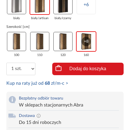
+6
biały
biały/artisan
biały/czarny
Szerokość [cm]
+8
100
110
120
160
Dodaj do koszyka
Kup na raty już od
68
zł/m-c >
Bezpłatny odbiór towaru
W sklepach stacjonarnych Abra
Dostawa
Do 15 dni roboczych