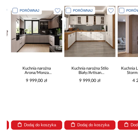
PORÓWNAJ
PORÓWNAJ
PORÓWN
a
Kuchnia narożna
Kuchnia narożna Stilo
Kuchnia Lux
Arona/Monza
Biały/Artisan
Storm/B
375x325x225
265x300x180 Cm
9 999,00 zł
9 999,00 zł
4 28
Dodaj do koszyka
Dodaj do koszyka
Dodaj