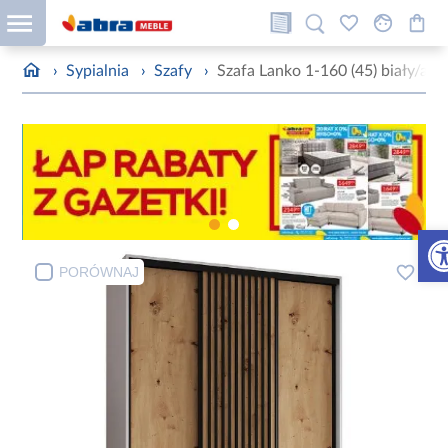
›
Sypialnia
›
Szafy
›
Szafa Lanko 1-160 (45) biały/arti
Otw
PORÓWNAJ