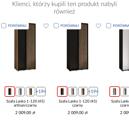
Klienci, którzy kupili ten produkt nabyli
również
PORÓWNAJ
PORÓWNAJ
PORÓWNA
+194
+194
Szafa Lanko 1-120 (45)
Szafa Lanko 1-120 (45)
Szafa Lank
artisan/czarny
czarny
czarn
2 009,00 zł
2 009,00 zł
2 00