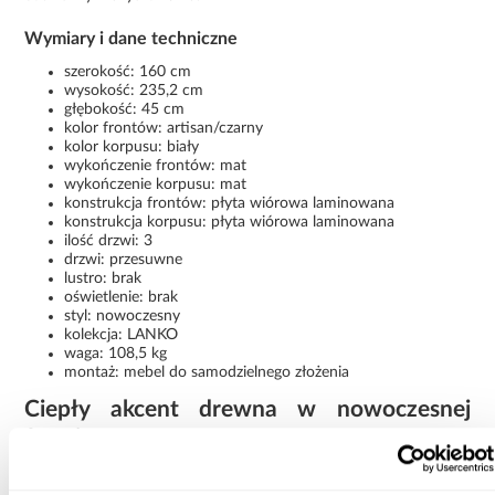
Wymiary i dane techniczne
szerokość: 160 cm
wysokość: 235,2 cm
głębokość: 45 cm
kolor frontów: artisan/czarny
kolor korpusu: biały
wykończenie frontów: mat
wykończenie korpusu: mat
konstrukcja frontów: płyta wiórowa laminowana
konstrukcja korpusu: płyta wiórowa laminowana
ilość drzwi: 3
drzwi: przesuwne
lustro: brak
oświetlenie: brak
styl: nowoczesny
kolekcja: LANKO
waga: 108,5 kg
montaż: mebel do samodzielnego złożenia
Ciepły akcent drewna w nowoczesnej
formie
Szafa Lanko 1-160 biały/artisan łączy funkcjonalność, dużą
pojemność i nowoczesny design. Przesuwne drzwi oraz