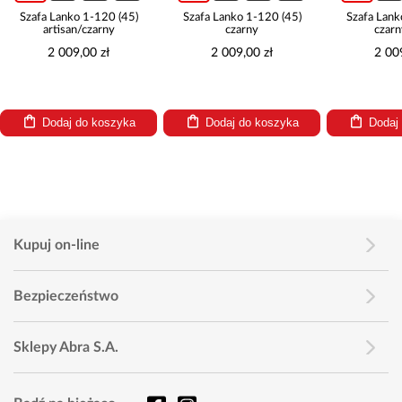
Szafa Lanko 1-120 (45)
Szafa Lanko 1-120 (45)
Szafa Lank
artisan/czarny
czarny
czarn
2 009,00 zł
2 009,00 zł
2 00
Dodaj do koszyka
Dodaj do koszyka
Dodaj
Kupuj on-line
Bezpieczeństwo
Sklepy Abra S.A.