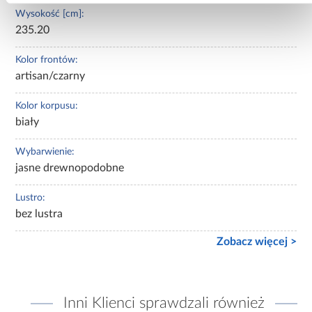
Wysokość [cm]:
235.20
Kolor frontów:
artisan/czarny
Kolor korpusu:
biały
Wybarwienie:
jasne drewnopodobne
Lustro:
bez lustra
Zobacz więcej >
Inni Klienci sprawdzali również