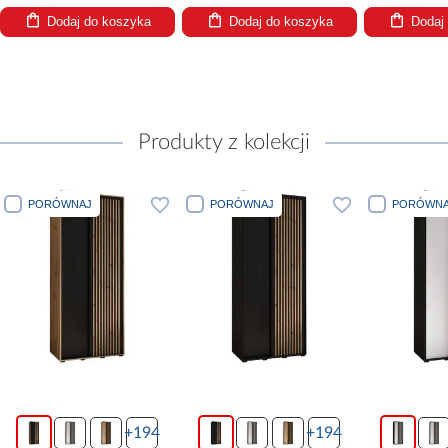
Dodaj do koszyka
Dodaj do koszyka
Dodaj
Produkty z kolekcji
PORÓWNAJ
PORÓWNAJ
PORÓWNA
+194
+194