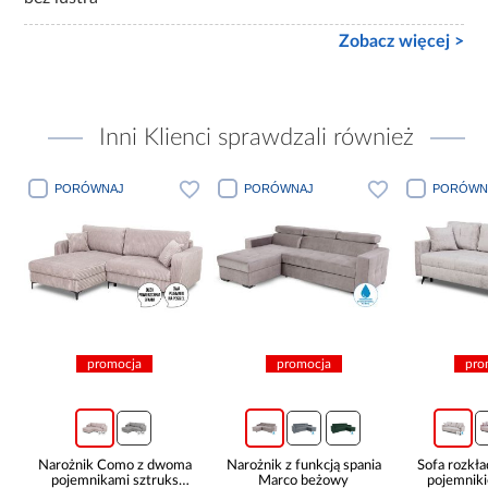
Zobacz więcej >
Inni Klienci sprawdzali również
PORÓWNAJ
PORÓWNAJ
PORÓWN
promocja
promocja
pro
Narożnik Como z dwoma
Narożnik z funkcją spania
Sofa rozkła
pojemnikami sztruks
Marco beżowy
pojemnik