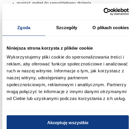
montaż: mebel do samodzielnego złożenia
Szafa Lanko 1-110 – więcej przestrzeni i
nowoczesny kontrast
Zgoda
Szczegóły
O plikach cookies
Szafa Lanko 1-110 biały/artisan łączy funkcjonalność, większą
pojemność i nowoczesny design. Przesuwne drzwi, dekor drewna
oraz kontrastowa kolorystyka sprawiają, że mebel dobrze
sprawdza się w codziennym użytkowaniu, oferując wygodne i
Niniejsza strona korzysta z plików cookie
estetyczne przechowywanie.
Wykorzystujemy pliki cookie do spersonalizowania treści i
Informacje
Transport
Informacje o pro
reklam, aby oferować funkcje społecznościowe i analizować
ruch w naszej witrynie. Informacje o tym, jak korzystasz z
naszej witryny, udostępniamy partnerom
Kształt:
społecznościowym, reklamowym i analitycznym. Partnerzy
proste
mogą połączyć te informacje z innymi danymi otrzymanymi
od Ciebie lub uzyskanymi podczas korzystania z ich usług.
Rodzaj drzwi:
przesuwne
Oświetlenie:
Akceptuję wszystkie
Nie