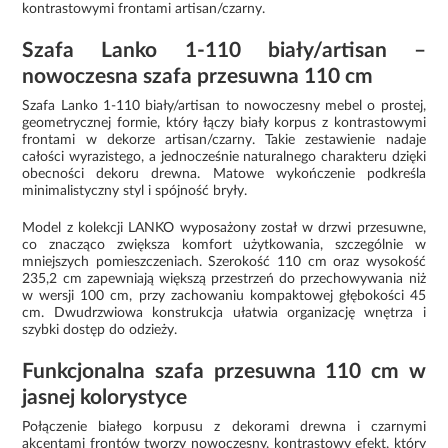
kontrastowymi frontami artisan/czarny.
Szafa Lanko 1-110 biały/artisan –
nowoczesna szafa przesuwna 110 cm
Szafa Lanko 1-110 biały/artisan to nowoczesny mebel o prostej,
geometrycznej formie, który łączy biały korpus z kontrastowymi
frontami w dekorze artisan/czarny. Takie zestawienie nadaje
całości wyrazistego, a jednocześnie naturalnego charakteru dzięki
obecności dekoru drewna. Matowe wykończenie podkreśla
minimalistyczny styl i spójność bryły.
Model z kolekcji LANKO wyposażony został w drzwi przesuwne,
co znacząco zwiększa komfort użytkowania, szczególnie w
mniejszych pomieszczeniach. Szerokość 110 cm oraz wysokość
235,2 cm zapewniają większą przestrzeń do przechowywania niż
w wersji 100 cm, przy zachowaniu kompaktowej głębokości 45
cm. Dwudrzwiowa konstrukcja ułatwia organizację wnętrza i
szybki dostęp do odzieży.
Funkcjonalna szafa przesuwna 110 cm w
jasnej kolorystyce
Połączenie białego korpusu z dekorami drewna i czarnymi
akcentami frontów tworzy nowoczesny, kontrastowy efekt, który