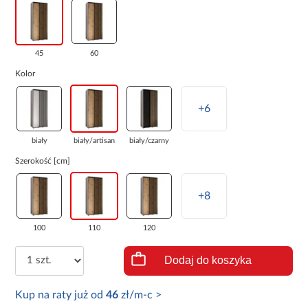
45
60
Kolor
+6
biały
biały/artisan
biały/czarny
Szerokość [cm]
+8
100
110
120
Dodaj do koszyka
Kup na raty już od
46
zł/m-c >