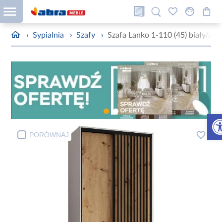
›
Sypialnia
›
Szafy
›
Szafa Lanko 1-110 (45) biały/arti
Otw
PORÓWNAJ