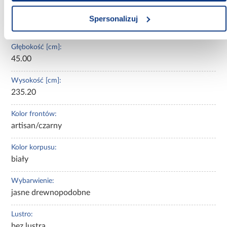
Szerokość [cm]:
Spersonalizuj
110.00
Głębokość [cm]:
45.00
Wysokość [cm]:
235.20
Kolor frontów:
artisan/czarny
Kolor korpusu:
biały
Wybarwienie:
jasne drewnopodobne
Lustro:
bez lustra