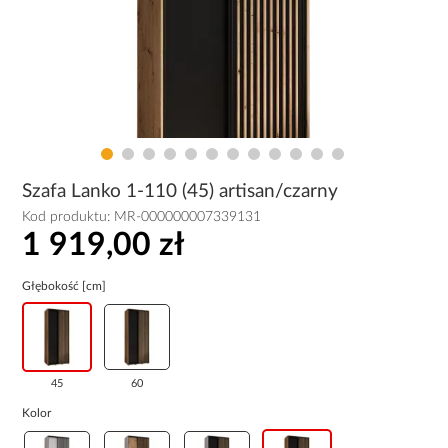
Szafa Lanko 1-110 (45) artisan/czarny
Kod produktu:
MR-000000007339131
1 919,00 zł
Głębokość [cm]
45
60
Kolor