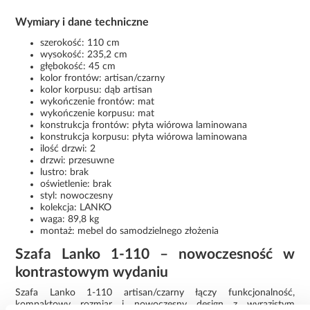
Wymiary i dane techniczne
szerokość: 110 cm
wysokość: 235,2 cm
głębokość: 45 cm
kolor frontów: artisan/czarny
kolor korpusu: dąb artisan
wykończenie frontów: mat
wykończenie korpusu: mat
konstrukcja frontów: płyta wiórowa laminowana
konstrukcja korpusu: płyta wiórowa laminowana
ilość drzwi: 2
drzwi: przesuwne
lustro: brak
oświetlenie: brak
styl: nowoczesny
kolekcja: LANKO
waga: 89,8 kg
montaż: mebel do samodzielnego złożenia
Szafa Lanko 1-110 – nowoczesność w
kontrastowym wydaniu
Szafa Lanko 1-110 artisan/czarny łączy funkcjonalność,
kompaktowy rozmiar i nowoczesny design z wyrazistym