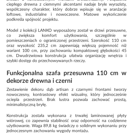
ciepłego drewna z ciemnymi akcentami nadaje bryle wyrazisty,
współczesny charakter, który dobrze wpisuje się w aranżacje
loftowe, industrialne i nowoczesne. Matowe wykończenie
podkreśla spójność projektu.
Model z kolekcji LANKO wyposażony został w drzwi przesuwne,
co zwiększa komfort użytkowania, szczególnie w
pomieszczeniach o ograniczonej przestrzeni. Szerokość 110 cm
oraz wysokość 235,2 cm zapewniają większą pojemność niż
wariant 100 cm, przy zachowaniu kompaktowej głębokości 45
cm. Dwudrzwiowa konstrukcja ułatwia organizację wnętrza i
szybki dostęp do przechowywanych rzeczy.
Funkcjonalna szafa przesuwna 110 cm w
dekorze drewna i czerni
Zestawienie dekoru dąb artisan z czarnymi frontami tworzy
nowoczesny, kontrastowy efekt wizualny, który jednocześnie
ociepla przestrzeń. Brak lustra pozwala zachować prostą,
minimalistyczną bryłę.
Konstrukcja została wykonana z trwałej laminowanej płyty
wiórowej, co zapewnia stabilność oraz odporność na codzienne
użytkowanie. Waga 89,8 kg świadczy o solidnym wykonaniu przy
jednoczesnym zachowaniu wygody montażu.