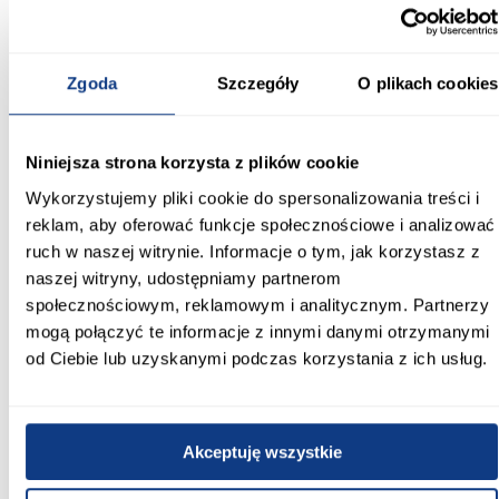
kontrastem drewna i czerni. Przesuwne drzwi i uniwersalna
stylistyka sprawiają, że mebel dobrze sprawdza się w codziennym
użytkowaniu, oferując estetyczne i praktyczne przechowywanie.
Zgoda
Szczegóły
O plikach cookies
Informacje
Transport
Informacje o pro
Niniejsza strona korzysta z plików cookie
Kształt:
proste
Wykorzystujemy pliki cookie do spersonalizowania treści i
reklam, aby oferować funkcje społecznościowe i analizować
Rodzaj drzwi:
ruch w naszej witrynie. Informacje o tym, jak korzystasz z
przesuwne
naszej witryny, udostępniamy partnerom
społecznościowym, reklamowym i analitycznym. Partnerzy
Oświetlenie:
mogą połączyć te informacje z innymi danymi otrzymanymi
Nie
od Ciebie lub uzyskanymi podczas korzystania z ich usług.
Szerokość [cm]:
110.00
Akceptuję wszystkie
Głębokość [cm]:
45.00