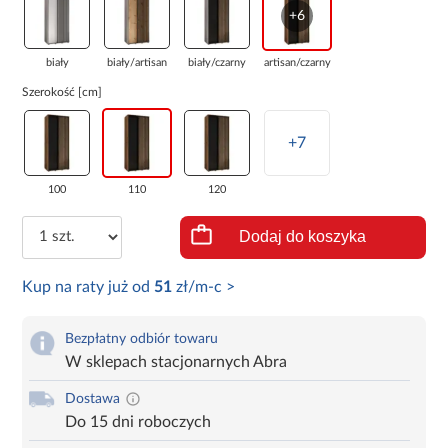
+6
biały
biały/artisan
biały/czarny
artisan/czarny
Szerokość [cm]
+7
100
110
120
Dodaj do koszyka
Kup na raty już od
51
zł/m-c >
Bezpłatny odbiór towaru
W sklepach stacjonarnych Abra
Dostawa
Do 15 dni roboczych