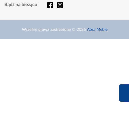
Bądź na bieżąco
Wszelkie prawa zastrzeżone © 2026
Abra Meble
660 627 6
Infolinia dziś od 9