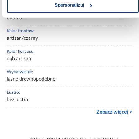
Spersonalizuj
Wysokość [cm]:
235.20
Kolor frontów:
artisan/czarny
Kolor korpusu:
dąb artisan
Wybarwienie:
jasne drewnopodobne
Lustro:
bez lustra
Zobacz więcej >