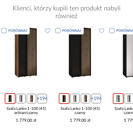
Klienci, którzy kupili ten produkt nabyli
również
PORÓWNAJ
PORÓWNAJ
PORÓWNA
+194
+194
Szafa Lanko 1-100 (45)
Szafa Lanko 1-100 (45)
Szafa Lank
artisan/czarny
czarny
czarn
1 779,00 zł
1 779,00 zł
1 77