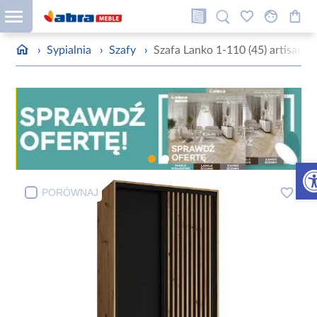
›
Sypialnia
›
Szafy
›
Szafa Lanko 1-110 (45) artisan/c
Otw
PORÓWNAJ