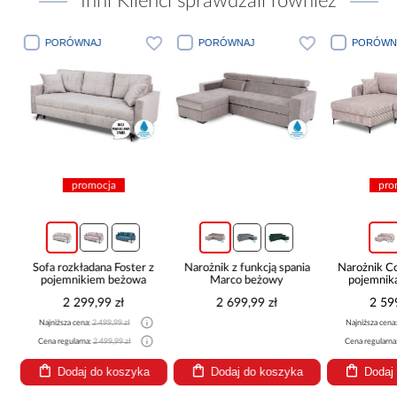
Inni Klienci sprawdzali również
PORÓWNAJ
PORÓWNAJ
PORÓWN
promocja
pro
c
Sofa rozkładana Foster z
Narożnik z funkcją spania
Narożnik 
pojemnikiem beżowa
Marco beżowy
pojemnik
be
2 299,99 zł
2 699,99 zł
2 59
Najniższa cena:
2 499,99 zł
Najniższa cena
Cena regularna:
2 499,99 zł
Cena regularna
Dodaj do koszyka
Dodaj do koszyka
Dodaj