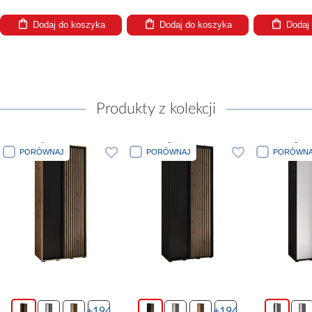
Dodaj do koszyka
Dodaj do koszyka
Dodaj
Produkty z kolekcji
PORÓWNAJ
PORÓWNAJ
PORÓWNA
+194
+194