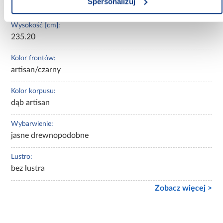
Spersonalizuj
45.00
Wysokość [cm]:
235.20
Kolor frontów:
artisan/czarny
Kolor korpusu:
dąb artisan
Wybarwienie:
jasne drewnopodobne
Lustro:
bez lustra
Zobacz więcej >