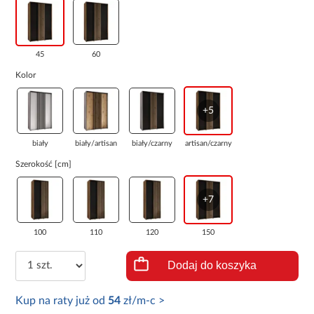
45
60
Kolor
+5
biały
biały/artisan
biały/czarny
artisan/czarny
Szerokość [cm]
+7
100
110
120
150
Dodaj do koszyka
Kup na raty już od
54
zł/m-c >