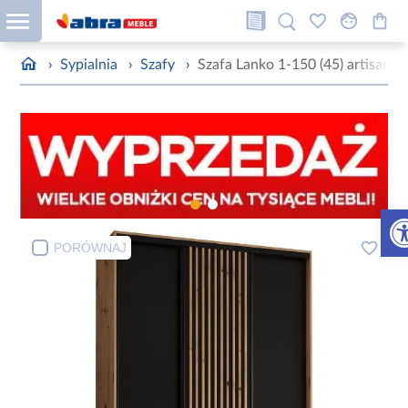
›
Sypialnia
›
Szafy
›
Szafa Lanko 1-150 (45) artisan/c
Otw
PORÓWNAJ