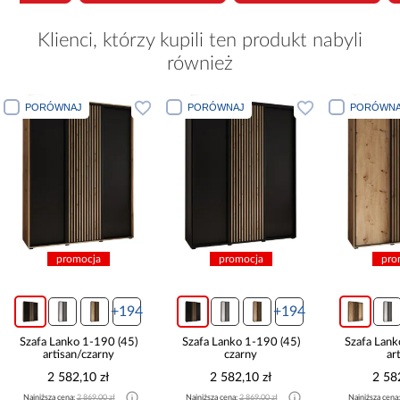
Klienci, którzy kupili ten produkt nabyli
również
PORÓWNAJ
PORÓWNAJ
PORÓWNA
promocja
promocja
pro
+194
+194
Szafa Lanko 1-190 (45)
Szafa Lanko 1-190 (45)
Szafa Lank
artisan/czarny
czarny
ar
2 582,10 zł
2 582,10 zł
2 58
Najniższa cena:
2 869,00 zł
Najniższa cena:
2 869,00 zł
Najniższa cena