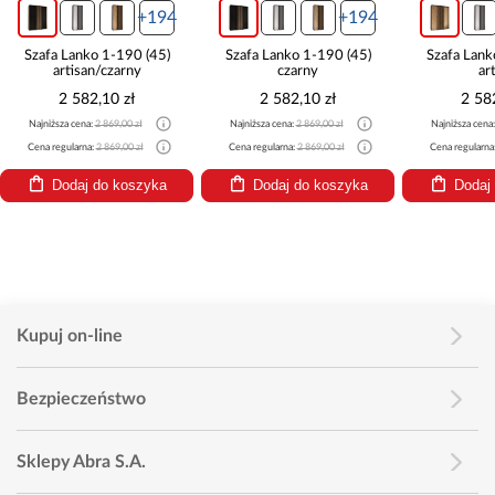
+194
+194
Szafa Lanko 1-190 (45)
Szafa Lanko 1-190 (45)
Szafa Lank
artisan/czarny
czarny
ar
2 582,10 zł
2 582,10 zł
2 58
Najniższa cena:
2 869,00 zł
Najniższa cena:
2 869,00 zł
Najniższa cena
Cena regularna:
2 869,00 zł
Cena regularna:
2 869,00 zł
Cena regularna
Dodaj do koszyka
Dodaj do koszyka
Dodaj
Kupuj on-line
Bezpieczeństwo
Sklepy Abra S.A.