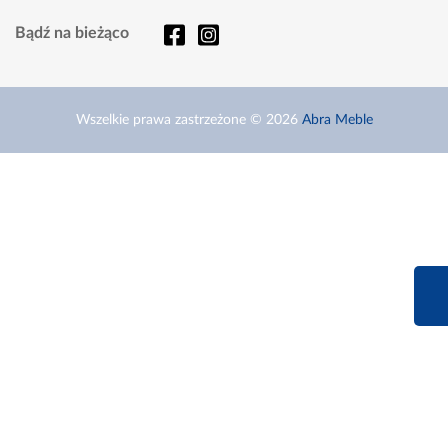
Bądź na bieżąco
Wszelkie prawa zastrzeżone © 2026
Abra Meble
660 627 6
Infolinia dziś od 9