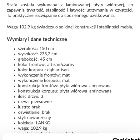
Szafa została wykonana z laminowanej płyty wiórowej, co
zapewnia trwałość, stabilność i łatwość utrzymania w czystości.
To praktyczne rozwiązanie do codziennego użytkowania.
Waga 102,9 kg świadczy o solidnej konstrukcji i stabilności mebla.
Wymiary i dane techniczne
szerokość: 150 cm
wysokość: 235,2 cm
głębokość: 45 cm
kolor frontów: artisan/czarny
kolor korpusu: dąb artisan
wykończenie frontów: mat
wykończenie korpusu: mat
konstrukcja frontów: płyta wiórowa laminowana
konstrukcja korpusu: płyta wiórowa laminowana
ilość drzwi: 3
drzwi: przesuwne
lustro: brak
oświetlenie: brak
styl: nowoczesny
kolekcja: LANKO
waga: 102,9 kg
montaż: mebel do samodzielnego złożenia