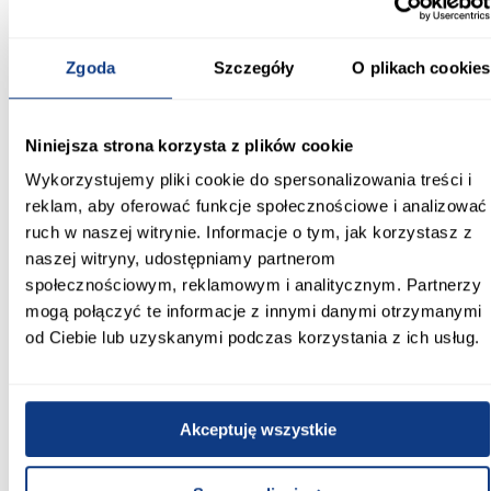
Nowoczesny kontrast w ciepłej odsłonie
Szafa Lanko 1-150 artisan/czarny łączy funkcjonalność i estetykę
Zgoda
Szczegóły
O plikach cookies
w kompaktowym, nowoczesnym wydaniu.
Informacje
Transport
Informacje o pro
Niniejsza strona korzysta z plików cookie
Wykorzystujemy pliki cookie do spersonalizowania treści i
Kształt:
reklam, aby oferować funkcje społecznościowe i analizować
proste
ruch w naszej witrynie. Informacje o tym, jak korzystasz z
naszej witryny, udostępniamy partnerom
Rodzaj drzwi:
przesuwne
społecznościowym, reklamowym i analitycznym. Partnerzy
mogą połączyć te informacje z innymi danymi otrzymanymi
Oświetlenie:
od Ciebie lub uzyskanymi podczas korzystania z ich usług.
Nie
Szerokość [cm]:
150.00
Akceptuję wszystkie
Głębokość [cm]: