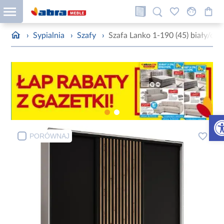
›
Sypialnia
›
Szafy
›
Szafa Lanko 1-190 (45) biały/cza
Otw
PORÓWNAJ