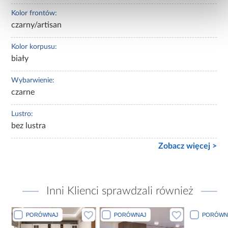
Kolor frontów:
czarny/artisan
Kolor korpusu:
biały
Wybarwienie:
czarne
Lustro:
bez lustra
Zobacz więcej >
Inni Klienci sprawdzali również
PORÓWNAJ
PORÓWNAJ
PORÓWN