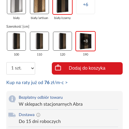
+6
biały
biały/artisan
biały/czarny
Szerokość [cm]
+8
100
110
120
190
Dodaj do koszyka
Kup na raty już od
76
zł/m-c >
Bezpłatny odbiór towaru
W sklepach stacjonarnych Abra
Dostawa
Do 15 dni roboczych