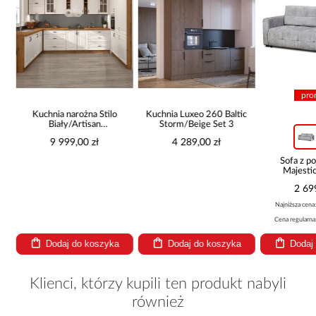
pro
Kuchnia narożna Stilo
Kuchnia Luxeo 260 Baltic
Biały/Artisan
Storm/Beige Set 3
265x300x180 Cm
9 999,00 zł
4 289,00 zł
Sofa z p
Majestic
2 69
Najniższa cena
Cena regularna
Dodaj do koszyka
Dodaj do koszyka
Dodaj
Klienci, którzy kupili ten produkt nabyli
również