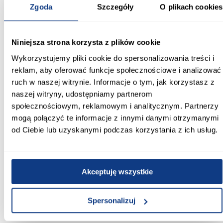
Informacje
Transport
Informacje o pro
Zgoda
Szczegóły
O plikach cookies
Kształt:
Niniejsza strona korzysta z plików cookie
proste
Wykorzystujemy pliki cookie do spersonalizowania treści i
reklam, aby oferować funkcje społecznościowe i analizować
Rodzaj drzwi:
ruch w naszej witrynie. Informacje o tym, jak korzystasz z
przesuwne
naszej witryny, udostępniamy partnerom
Oświetlenie:
społecznościowym, reklamowym i analitycznym. Partnerzy
Nie
mogą połączyć te informacje z innymi danymi otrzymanymi
od Ciebie lub uzyskanymi podczas korzystania z ich usług.
Szerokość [cm]:
190.00
Głębokość [cm]:
Akceptuję wszystkie
45.00
Spersonalizuj
Wysokość [cm]:
235.20