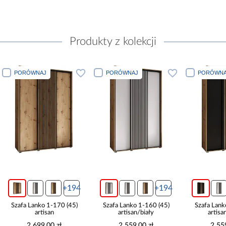
Produkty z kolekcji
PORÓWNAJ
PORÓWNAJ
PORÓWNA
+194
+194
Szafa Lanko 1-170 (45)
Szafa Lanko 1-160 (45)
Szafa Lank
artisan
artisan/biały
artisa
2 699,00 zł
2 559,00 zł
2 55