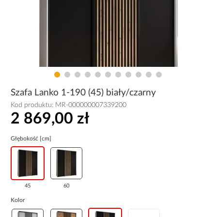
Szafa Lanko 1-190 (45) biały/czarny
Kod produktu:
MR-000000007339200
2 869,00 zł
Głębokość [cm]
45
60
Kolor