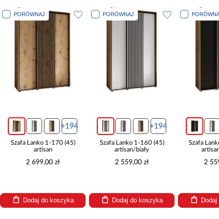
PORÓWNAJ
PORÓWNAJ
PORÓWNA
+194
+194
Szafa Lanko 1-170 (45)
Szafa Lanko 1-160 (45)
Szafa Lank
artisan
artisan/biały
artisa
2 699,00 zł
2 559,00 zł
2 55
Dodaj do koszyka
Dodaj do koszyka
Dodaj