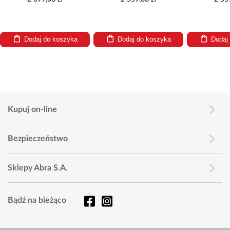
Dodaj do koszyka
Dodaj do koszyka
Dodaj
Kupuj on-line
Bezpieczeństwo
Sklepy Abra S.A.
Bądź na bieżąco