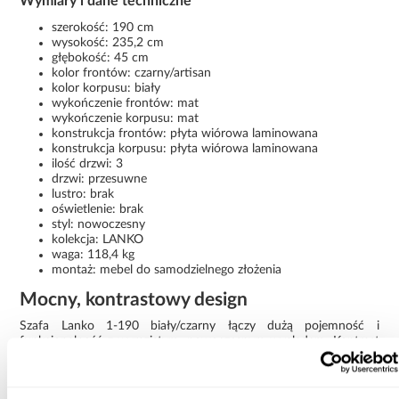
Wymiary i dane techniczne
szerokość: 190 cm
wysokość: 235,2 cm
głębokość: 45 cm
kolor frontów: czarny/artisan
kolor korpusu: biały
wykończenie frontów: mat
wykończenie korpusu: mat
konstrukcja frontów: płyta wiórowa laminowana
konstrukcja korpusu: płyta wiórowa laminowana
ilość drzwi: 3
drzwi: przesuwne
lustro: brak
oświetlenie: brak
styl: nowoczesny
kolekcja: LANKO
waga: 118,4 kg
montaż: mebel do samodzielnego złożenia
Mocny, kontrastowy design
Szafa Lanko 1-190 biały/czarny łączy dużą pojemność i
funkcjonalność z wyrazistym, nowoczesnym wyglądem. Kontrast
białego korpusu i ciemnych frontów nadaje jej charakterystyczny,
designerski styl.