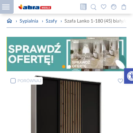
›
Sypialnia
›
Szafy
›
Szafa Lanko 1-180 (45) biały/cza
Otw
PORÓWNAJ