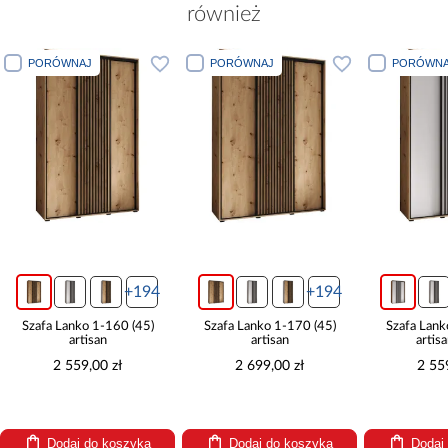
również
PORÓWNAJ
PORÓWNAJ
PORÓWNA
+194
+194
Szafa Lanko 1-160 (45)
Szafa Lanko 1-170 (45)
Szafa Lank
artisan
artisan
artis
2 559,00 zł
2 699,00 zł
2 55
Dodaj do koszyka
Dodaj do koszyka
Dodaj