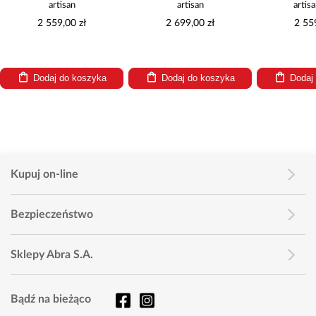
artisan
artisan
artis
2 559,00 zł
2 699,00 zł
2 55
Dodaj do koszyka
Dodaj do koszyka
Dodaj
Kupuj on-line
Bezpieczeństwo
Sklepy Abra S.A.
Bądź na bieżąco