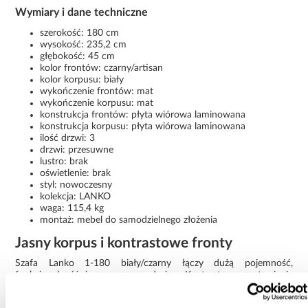
Wymiary i dane techniczne
szerokość: 180 cm
wysokość: 235,2 cm
głębokość: 45 cm
kolor frontów: czarny/artisan
kolor korpusu: biały
wykończenie frontów: mat
wykończenie korpusu: mat
konstrukcja frontów: płyta wiórowa laminowana
konstrukcja korpusu: płyta wiórowa laminowana
ilość drzwi: 3
drzwi: przesuwne
lustro: brak
oświetlenie: brak
styl: nowoczesny
kolekcja: LANKO
waga: 115,4 kg
montaż: mebel do samodzielnego złożenia
Jasny korpus i kontrastowe fronty
Szafa Lanko 1-180 biały/czarny łączy dużą pojemność,
funkcjonalność i nowoczesny design. Kontrastowe zestawienie
białego korpusu z ciemnymi frontami nadaje meblowi wyrazisty, a
jednocześnie elegancki charakter, pasujący do współczesnych