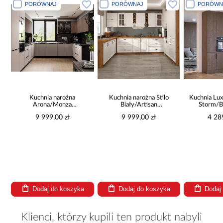
PORÓWNAJ
PORÓWNAJ
PORÓWN
a
Kuchnia narożna
Kuchnia narożna Stilo
Kuchnia Lux
Arona/Monza
Biały/Artisan
Storm/B
375x325x225
265x300x180 Cm
9 999,00 zł
9 999,00 zł
4 28
Dodaj do koszyka
Dodaj do koszyka
Dodaj
Klienci, którzy kupili ten produkt nabyli