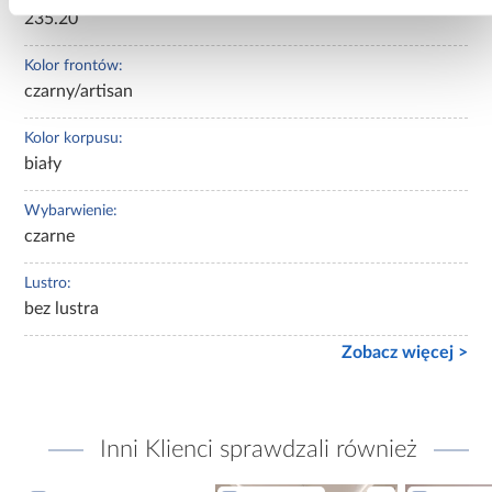
235.20
Kolor frontów:
czarny/artisan
Kolor korpusu:
biały
Wybarwienie:
czarne
Lustro:
bez lustra
Zobacz więcej >
Inni Klienci sprawdzali również