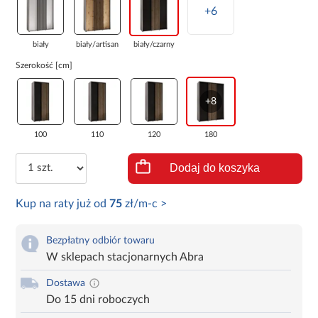
+6
biały
biały/artisan
biały/czarny
Szerokość [cm]
+8
100
110
120
180
Dodaj do koszyka
Kup na raty już od
75
zł/m-c >
Bezpłatny odbiór towaru
W sklepach stacjonarnych Abra
Dostawa
Do 15 dni roboczych