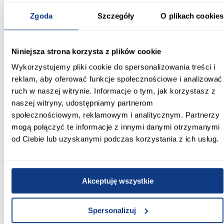
wnętrz.
Zgoda
Szczegóły
O plikach cookies
Informacje
Transport
Informacje o pro
Niniejsza strona korzysta z plików cookie
Kształt:
Wykorzystujemy pliki cookie do spersonalizowania treści i
proste
reklam, aby oferować funkcje społecznościowe i analizować
Rodzaj drzwi:
ruch w naszej witrynie. Informacje o tym, jak korzystasz z
przesuwne
naszej witryny, udostępniamy partnerom
społecznościowym, reklamowym i analitycznym. Partnerzy
Oświetlenie:
mogą połączyć te informacje z innymi danymi otrzymanymi
Nie
od Ciebie lub uzyskanymi podczas korzystania z ich usług.
Szerokość [cm]:
180.00
Akceptuję wszystkie
Głębokość [cm]:
45.00
Spersonalizuj
Wysokość [cm]: