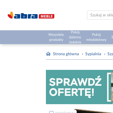
Pokój
Wszystkie
Pokój
dzienny
S
produkty
młodzieżowy
Jadalnia
Strona główna
›
Sypialnia
›
Sz