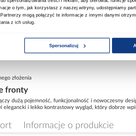
do spersonalizowania treści i reklam, aby oferować funkcje sp
ormacje o tym, jak korzystasz z naszej witryny, udostępniamy p
Partnerzy mogą połączyć te informacje z innymi danymi otrzym
wiórowa laminowana
nia z ich usług.
wiórowa laminowana
Spersonalizuj
A
nego złożenia
e fronty
łączy dużą pojemność, funkcjonalność i nowoczesny desi
i elegancki i lekko kontrastowy wygląd, który dobrze wp
ort
Informacje o produkcie