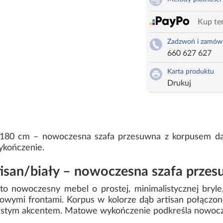
Kup ter
Zadzwoń i zamów
660 627 627
Karta produktu
Drukuj
 180 cm – nowoczesna szafa przesuwna z korpusem dąb 
ykończenie.
tisan/biały – nowoczesna szafa prze
 to nowoczesny mebel o prostej, minimalistycznej bryl
owymi frontami. Korpus w kolorze dąb artisan połączono
zistym akcentem. Matowe wykończenie podkreśla nowoczes