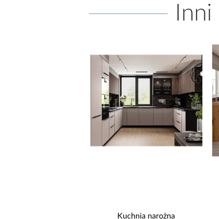
Inni
uchnia narożna
Kuchnia narożna Stilo