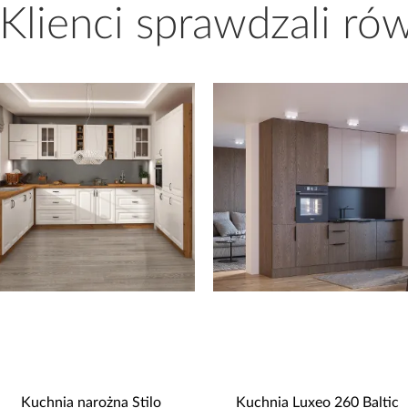
 Klienci sprawdzali ró
promocja
Kuchnia Luxeo 260 Baltic
Łóżko kontynentalne Santi