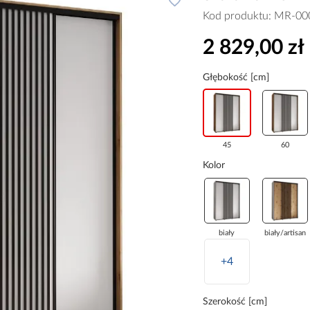
Kod produktu:
MR-00
2 829,00 zł
Głębokość [cm]
45
60
Kolor
biały
biały/artisan
+4
Szerokość [cm]