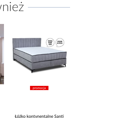
wnież
promocja
Kuchnia Aria TA/AR 255 cm
Sofa z pojemnikiem M