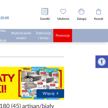
o 20:00
Gazetki
Ulubione
Zaloguj
Koszyk
nika
Wykończenie
Dekoracje
Promocje
wnętrz
i lampy
lacja
Otwórz 
Więcej
180 (45) artisan/biały