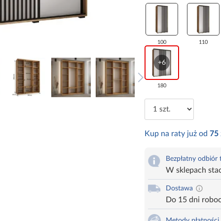
100
110
+6
180
Kup na raty już od
75
Bezpłatny odbiór
W sklepach sta
Dostawa
Do 15 dni robo
Metody płatności