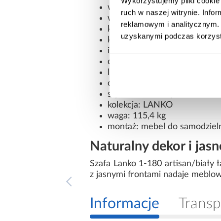
Wykorzystujemy pliki cookie 
wykończenie frontów: mat
ruch w naszej witrynie. Inf
wykończenie korpusu: mat
reklamowym i analitycznym. 
konstrukcja frontów: płyta 
uzyskanymi podczas korzysta
konstrukcja korpusu: płyta 
ilość drzwi: 3
drzwi: przesuwne
lustro: brak
oświetlenie: brak
styl: nowoczesny
kolekcja: LANKO
waga: 115,4 kg
montaż: mebel do samodziel
Naturalny dekor i jasn
Szafa Lanko 1-180 artisan/biały 
z jasnymi frontami nadaje meblow
Informacje
Transp