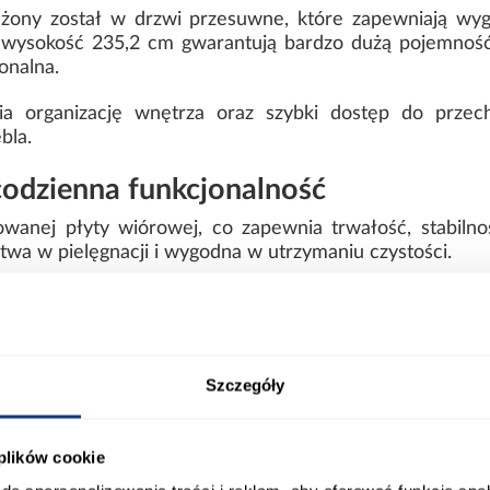
żony został w drzwi przesuwne, które zapewniają wyg
 wysokość 235,2 cm gwarantują bardzo dużą pojemność
onalna.
wia organizację wnętrza oraz szybki dostęp do przec
bla.
 codzienna funkcjonalność
owanej płyty wiórowej, co zapewnia trwałość, stabiln
atwa w pielęgnacji i wygodna w utrzymaniu czystości.
konstrukcji i stabilności całej bryły.
Szczegóły
 plików cookie