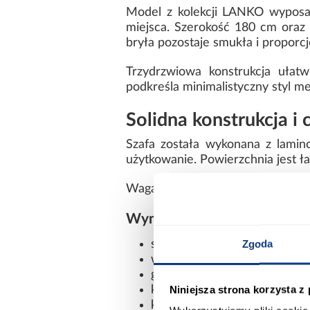
Model z kolekcji LANKO wyposa
miejsca. Szerokość 180 cm oraz
bryła pozostaje smukła i proporcj
Trzydrzwiowa konstrukcja ułat
podkreśla minimalistyczny styl me
Solidna konstrukcja i
Szafa została wykonana z lamin
użytkowanie. Powierzchnia jest ł
Waga 115,4 kg świadczy o solidnej 
Wymiary i dane techniczne
Zgoda
szerokość: 180 cm
wysokość: 235,2 cm
głębokość: 45 cm
Niniejsza strona korzysta z
kolor frontów: biały/czarny
kolor korpusu: dąb artisan