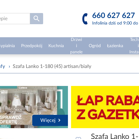
660 627 627
Infolinia dziś od 9:00 d
Drzwi
Tech
ypialnia
Przedpokój
Kuchnia
i
Ogród
Łazienka
i
panele
Insta
afy
›
Szafa Lanko 1-180 (45) artisan/biały
Więcej
Szafa Lanko 1-