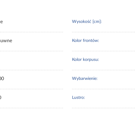
te
Wysokość [cm]:
suwne
Kolor frontów:
Kolor korpusu:
00
Wybarwienie:
0
Lustro: