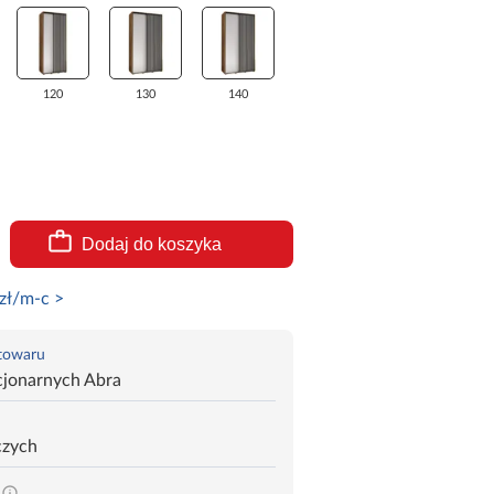
120
130
140
Dodaj do koszyka
zł/m-c >
 towaru
cjonarnych Abra
czych