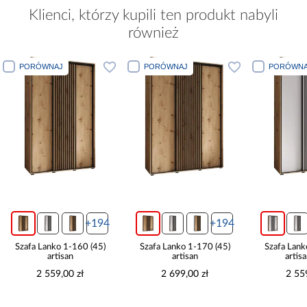
Klienci, którzy kupili ten produkt nabyli
również
PORÓWNAJ
PORÓWNAJ
PORÓWNA
+194
+194
Szafa Lanko 1-160 (45)
Szafa Lanko 1-170 (45)
Szafa Lank
artisan
artisan
artis
2 559,00 zł
2 699,00 zł
2 55