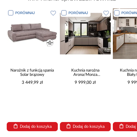
PORÓWNAJ
PORÓWNAJ
PORÓWN
Narożnik z funkcją spania
Kuchnia narożna
Kuchnia n
Solar brązowy
Arona/Monza
Biały
375x325x225
265x30
3 449,99 zł
9 999,00 zł
9 99
a
Dodaj do koszyka
Dodaj do koszyka
Dodaj