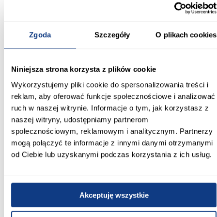
dekorem drewna sprawia, że mebel prezentuje się elegancko i
nowocześnie, pozostając praktycznym w codziennym
użytkowaniu.
Zgoda
Szczegóły
O plikach cookies
Informacje
Transport
Informacje o pro
Niniejsza strona korzysta z plików cookie
Kształt:
proste
Wykorzystujemy pliki cookie do spersonalizowania treści i
reklam, aby oferować funkcje społecznościowe i analizować
Rodzaj drzwi:
ruch w naszej witrynie. Informacje o tym, jak korzystasz z
przesuwne
naszej witryny, udostępniamy partnerom
społecznościowym, reklamowym i analitycznym. Partnerzy
Oświetlenie:
mogą połączyć te informacje z innymi danymi otrzymanymi
Nie
od Ciebie lub uzyskanymi podczas korzystania z ich usług.
Szerokość [cm]:
170.00
Akceptuję wszystkie
Głębokość [cm]:
45.00