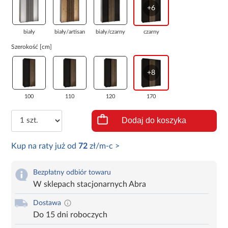
+6
biały
biały/artisan
biały/czarny
czarny
Szerokość [cm]
+8
100
110
120
170
Dodaj do koszyka
Kup na raty już od
72
zł/m-c >
Bezpłatny odbiór towaru
W sklepach stacjonarnych Abra
Dostawa
Do 15 dni roboczych