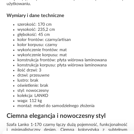
użytkowaniu.
Wymiary i dane techniczne
szerokość: 170 cm
wysokość: 235,2 cm
głębokość: 45 cm
kolor frontów: czarny/artisan
kolor korpusu: czarny
wykończenie frontów: mat
wykończenie korpusu: mat
konstrukcja frontów: płyta wiórowa laminowana
konstrukcja korpusu: płyta wiórowa laminowana
ilość drzwi: 3
drzwi: przesuwne
lustro: brak
oświetlenie: brak
styl: nowoczesny
kolekcja: LANKO
waga: 112 kg
montaż: mebel do samodzielnego złożenia
Ciemna elegancja i nowoczesny styl
Szafa Lanko 1-170 czarny łączy dużą pojemność, funkcjonalność
i minimalistyczny design. Ciemna kolorystyka z subtelnym