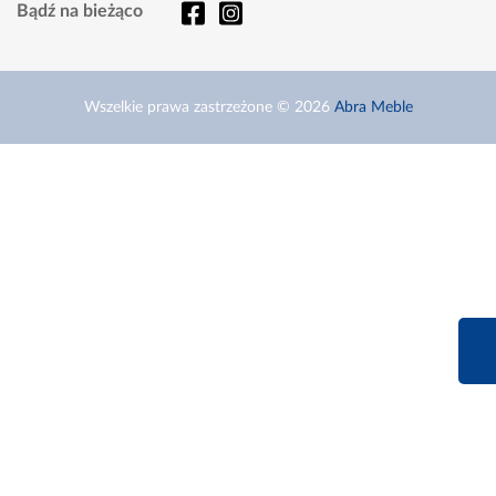
Bądź na bieżąco
Wszelkie prawa zastrzeżone © 2026
Abra Meble
660 627 6
Infolinia dziś od 9