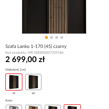
Szafa Lanko 1-170 (45) czarny
Kod produktu:
MR-000000007339186
2 699,00 zł
Głębokość [cm]
45
60
Kolor