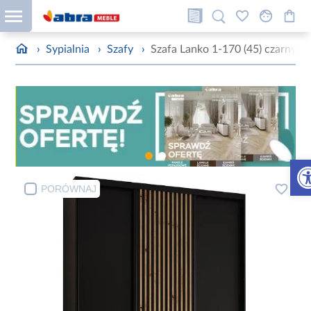
›
Sypialnia
›
Szafy
›
Szafa Lanko 1-170 (45) czarny
Otw
PORÓWNAJ