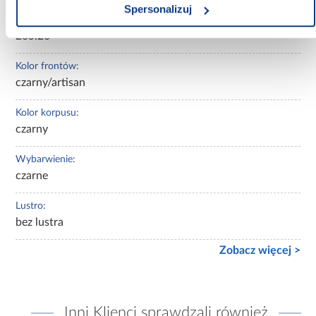
Spersonalizuj
Wysokość [cm]:
235.20
Kolor frontów:
czarny/artisan
Kolor korpusu:
czarny
Wybarwienie:
czarne
Lustro:
bez lustra
Zobacz więcej >
Inni Klienci sprawdzali również