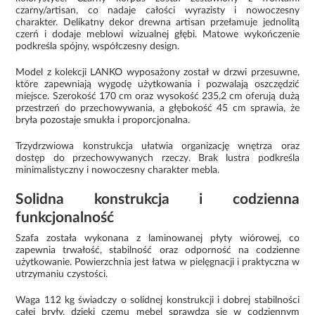
czarny/artisan, co nadaje całości wyrazisty i nowoczesny
charakter. Delikatny dekor drewna artisan przełamuje jednolitą
czerń i dodaje meblowi wizualnej głębi. Matowe wykończenie
podkreśla spójny, współczesny design.
Model z kolekcji LANKO wyposażony został w drzwi przesuwne,
które zapewniają wygodę użytkowania i pozwalają oszczędzić
miejsce. Szerokość 170 cm oraz wysokość 235,2 cm oferują dużą
przestrzeń do przechowywania, a głębokość 45 cm sprawia, że
bryła pozostaje smukła i proporcjonalna.
Trzydrzwiowa konstrukcja ułatwia organizację wnętrza oraz
dostęp do przechowywanych rzeczy. Brak lustra podkreśla
minimalistyczny i nowoczesny charakter mebla.
Solidna konstrukcja i codzienna
funkcjonalność
Szafa została wykonana z laminowanej płyty wiórowej, co
zapewnia trwałość, stabilność oraz odporność na codzienne
użytkowanie. Powierzchnia jest łatwa w pielęgnacji i praktyczna w
utrzymaniu czystości.
Waga 112 kg świadczy o solidnej konstrukcji i dobrej stabilności
całej bryły, dzięki czemu mebel sprawdza się w codziennym