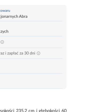
 towaru
cjonarnych Abra
czych
az i zapłać za 30 dni
okości 235,2 cm i głębokości 60