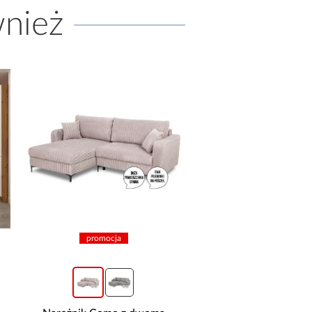
wnież
promocja
promocja