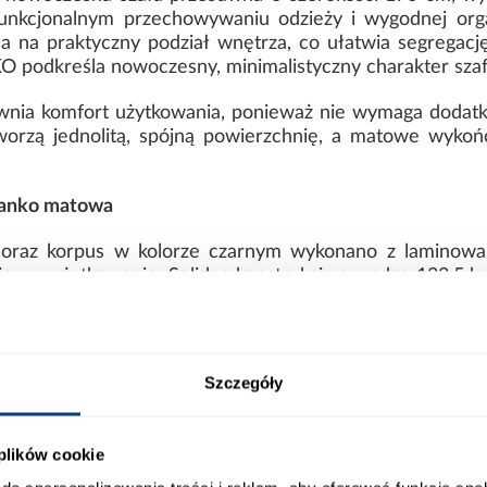
unkcjonalnym przechowywaniu odzieży i wygodnej organ
a na praktyczny podział wnętrza, co ułatwia segregację
KO podkreśla nowoczesny, minimalistyczny charakter szaf
nia komfort użytkowania, ponieważ nie wymaga dodatko
tworzą jednolitą, spójną powierzchnię, a matowe wykońc
Lanko matowa
n oraz korpus w kolorze czarnym wykonano z laminowa
enne użytkowanie. Solidna konstrukcja o wadze 133,5 k
ny i jednolity charakter bryły.
siada oświetlenia, dzięki czemu zachowuje prostą i fu
wnętrza pozwala wygodnie zarządzać przestrzenią 
Szczegóły
dopasowanie mebla do indywidualnych potrzeb.
ort
Informacje o produkcie
 plików cookie