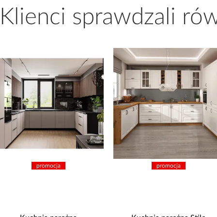
 Klienci sprawdzali ró
promocja
promocja