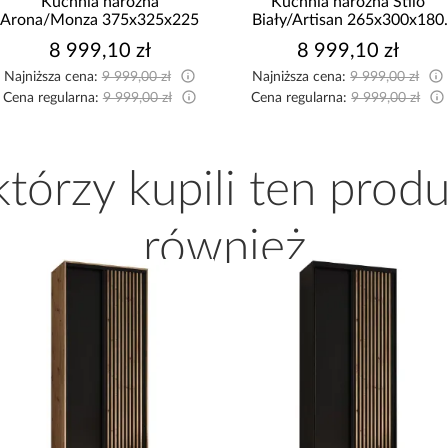
Kuchnia narożna
Kuchnia narożna Stilo
Arona/Monza 375x325x225
Biały/Artisan 265x300x180
Cm
8 999,10 zł
8 999,10 zł
Najniższa cena:
9 999,00 zł
Najniższa cena:
9 999,00 zł
Cena regularna:
9 999,00 zł
Cena regularna:
9 999,00 zł
 którzy kupili ten produ
również