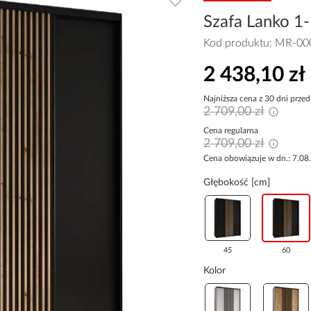
Szafa Lanko 1-
Kod produktu:
MR-00
2 438,10 zł
Najniższa cena z 30 dni przed
2 709,00 zł
Cena regularna
2 709,00 zł
Cena obowiązuje w dn.: 7.08
Głębokość [cm]
45
60
Kolor