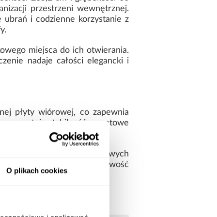
izacji przestrzeni wewnętrznej.
 ubrań i codzienne korzystanie z
y.
wego miejsca do ich otwierania.
zenie nadaje całości elegancki i
nej płyty wiórowej, co zapewnia
g gwarantuje stabilność, a matowe
nkcjonalną formę bez dodatkowych
do przechowywania, a możliwość
O plikach cookies