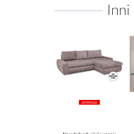
Inni
promocja
promocja