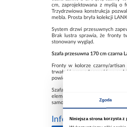
cm, zaprojektowana z myślą o f
Trzydrzwiowa konstrukcja pozwal
mebla. Prosta bryła kolekcji LAN
System drzwi przesuwnych zapew
Brak lustra sprawia, że fronty 
stonowany wygląd.
Szafa przesuwna 170 cm czarna 
Fronty w kolorze czarny/artisa
trwałość oraz odporność na codzi
powierzchnie podkreślają nowoczes
Szafa Lanko 1-170 czarny nie po
elementów. Przemyślany układ 
Zgoda
samodzielnego montażu ułatwia 
Informacje
Transp
Niniejsza strona korzysta z