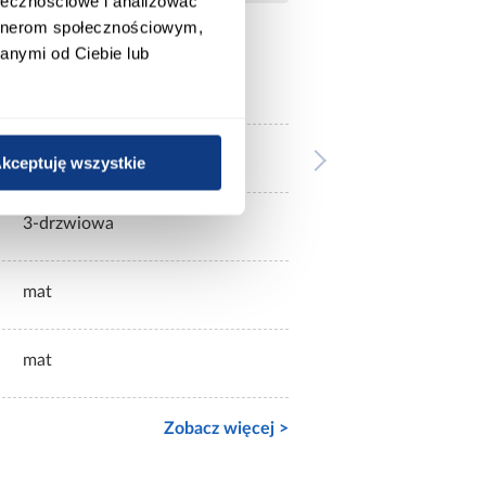
ołecznościowe i analizować
artnerom społecznościowym,
anymi od Ciebie lub
czarne
bez lustra
kceptuję wszystkie
3-drzwiowa
mat
mat
Zobacz więcej >