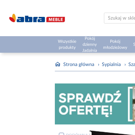
Pokój
Wszystkie
Pokój
dzienny
S
produkty
młodzieżowy
Jadalnia
Strona główna
›
Sypialnia
›
Sz