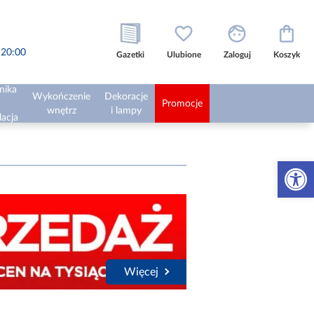
o 20:00
Gazetki
Ulubione
Zaloguj
Koszyk
nika
Wykończenie
Dekoracje
Promocje
wnętrz
i lampy
lacja
Otwórz 
Więcej