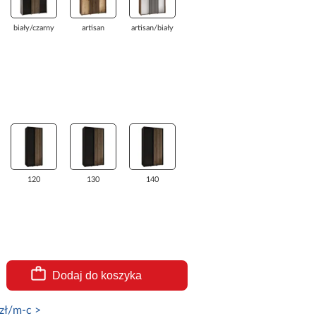
biały/czarny
artisan
artisan/biały
120
130
140
Dodaj do koszyka
zł/m-c >