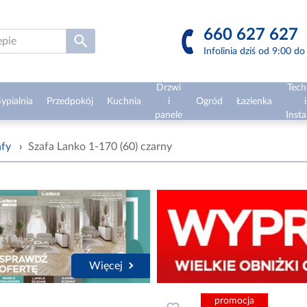
660 627 627
Infolinia dziś od 9:00 d
Drzwi
Tech
ypialnia
Przedpokój
Kuchnia
i
Ogród
Łazienka
i
panele
Insta
afy
›
Szafa Lanko 1-170 (60) czarny
Więcej
promocja