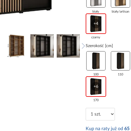
biały
biały/artisan
+4
czarny
Szerokość [cm]
100
110
+6
170
Kup na raty już od
65