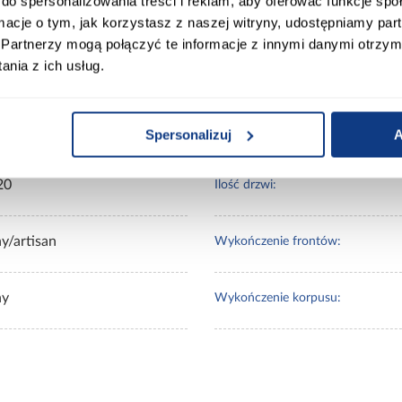
do spersonalizowania treści i reklam, aby oferować funkcje sp
ormacje o tym, jak korzystasz z naszej witryny, udostępniamy p
Partnerzy mogą połączyć te informacje z innymi danymi otrzym
nia z ich usług.
00
Wybarwienie:
0
Lustro:
Spersonalizuj
A
20
Ilość drzwi:
y/artisan
Wykończenie frontów:
ny
Wykończenie korpusu: