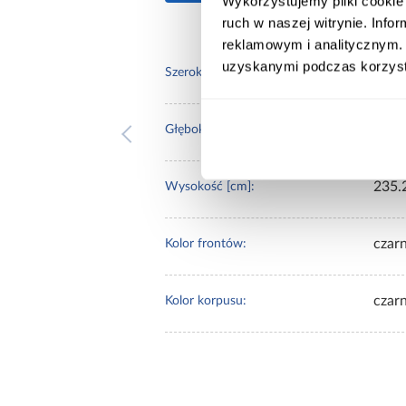
Wykorzystujemy pliki cookie 
ruch w naszej witrynie. Inf
reklamowym i analitycznym. 
uzyskanymi podczas korzysta
170.
Szerokość [cm]:
60.0
Głębokość [cm]:
235.
Wysokość [cm]:
czarn
Kolor frontów:
czar
Kolor korpusu: